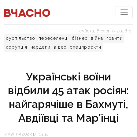
субота, 8 серпня 2026 р.
суспільство
переселенці
бізнес
війна
гранти
корупція
нардепи
відео
спецпроєкти
Українські воїни
відбили 45 атак росіян:
найгарячіше в Бахмуті,
Авдіївці та Мар'їнці
3 квітня 2023 р., 15:32