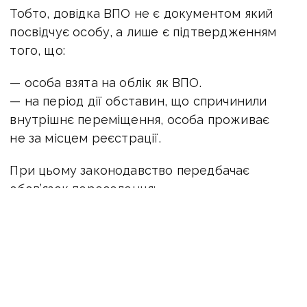
Тобто, довідка ВПО не є документом який
посвідчує особу, а лише є підтвердженням
того, що:
— особа взята на облік як ВПО.
— на період дії обставин, що спричинили
внутрішнє переміщення, особа проживає
не за місцем реєстрації.
При цьому законодавство передбачає
обов’язок переселенця:
1. Інформувати орган соціального захисту
населення про:
— зміну фактичного місця проживання/
перебування;