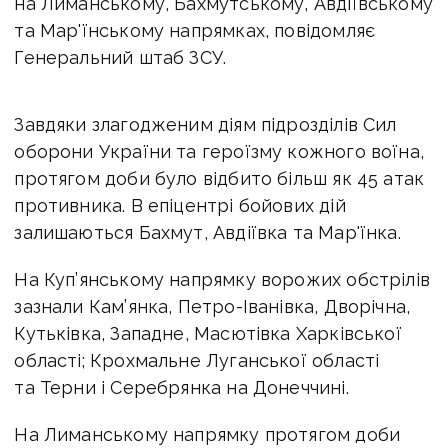
на Лиманському, Бахмутському, Авдіївському
та Мар'їнському напрямках, повідомляє
Генеральний штаб ЗСУ.
Завдяки злагодженим діям підрозділів Сил
оборони України та героїзму кожного воїна,
протягом доби було відбито більш як 45 атак
противника. В епіцентрі бойових дій
залишаються Бахмут, Авдіївка та Мар'їнка.
На Куп’янському напрямку ворожих обстрілів
зазнали Кам’янка, Петро-Іванівка, Дворічна,
Кутьківка, Западне, Масютівка Харківської
області; Крохмальне Луганської області
та Терни і Серебрянка на Донеччині.
На Лиманському напрямку протягом доби