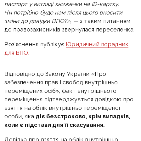
паспорт у вигляді книжечки на
ID-картку.
Чи потрібно буде нам після цього вносити
зміни до довідки ВПО?»,
— з таким питанням
до правозахисників звернулася переселенка.
Роз’яснення публікує
Юридичний порадник
для ВПО.
Відповідно до Закону України «Про
забезпечення прав і свобод внутрішньо
переміщених осіб», факт внутрішнього
переміщення підтверджується довідкою про
взяття на облік внутрішньо переміщеної
особи, яка
діє безстроково, крім випадків,
коли є підстави для її скасування.
Довідка про взяття на облік внутрішньо