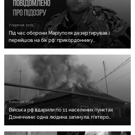
7 серпня, 11:03
Під час оборони Маріуполя дезертирував і
перейшов на бік рф: прикордоннику
з «Азовсталі» повідомили про підозру
7 серпня, 07:12
Війська рф вдарили по 11 населених пунктах
Донеччини: одна людина загинула, п’ятеро
поранені