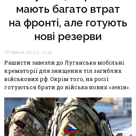
мають багато втрат
на фронті, але готують
нові резерви
16 червня 2023 р., 11:39
Рашисти завезли до Луганська мобільні
крематорії для знищення тіл загиблих
військових рф. Окрім того, на росії
готуються брати до війська нових «зеків».