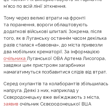
м’ясо по всій лінії зіткнення.
Тому через великі втрати на фронті
та поранення, вороги облаштовують
додаткові військові шпиталі. Зокрема, після
того, як в Луганську останнім часом декілька
разів сталася «бавовна», до міста привезли
два мобільних крематорії. За інформацією
очільника
Луганської ОВА Артема Лисогора,
завдяки цим пристроям загарбники
намагатимуться позбавитися слідів від втрат.
Серед окупантів та колаборантів збільшилась
напруга. Деякі з них, наприклад у
Сєвєродонецьку вже виїжджають з міста,
заявив
очільник Сєвєродонецької ВЦА
Олександр Стрюк в ефірі Espreso.TV.