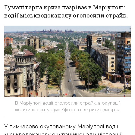
Гуманітарна криза назріває в Маріуполі:
водії міськводоканалу оголосили страйк.
В Маріуполі водії оголосили страйк, в окупації
«критична ситуація»/фото з відкритих джерел
У тимчасово окупованому Маріуполі водії
міськводоканалу окупаційної адміністрації