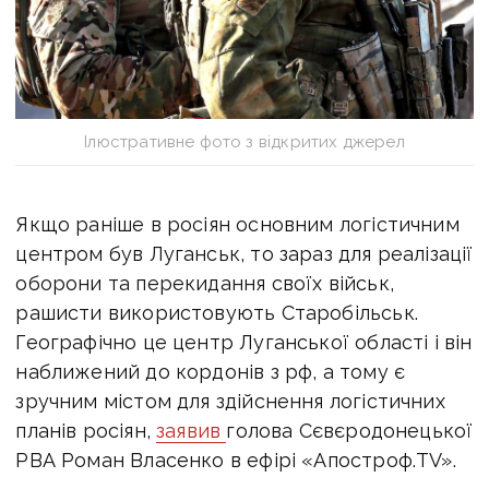
Ілюстративне фото з відкритих джерел
Якщо раніше в росіян основним логістичним
центром був Луганськ, то зараз для реалізації
оборони та перекидання своїх військ,
рашисти використовують Старобільськ.
Географічно це центр Луганської області і він
наближений до кордонів з рф, а тому є
зручним містом для здійснення логістичних
планів росіян,
заявив
голова Сєвєродонецької
РВА Роман Власенко в ефірі «Апостроф.TV».