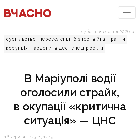
субота, 8 серпня 2026 р.
суспільство
переселенці
бізнес
війна
гранти
корупція
нардепи
відео
спецпроєкти
В Маріуполі водії
оголосили страйк,
в окупації «критична
ситуація» — ЦНС
16 червня 2023 р., 12:45