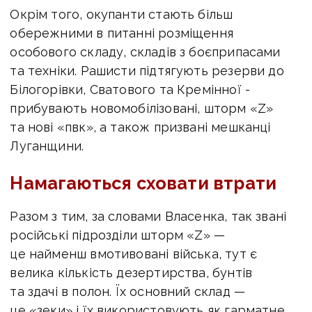
Окрім того, окупанти стають більш
обережними в питанні розміщення
особового складу, складів з боєприпасами
та техніки. Рашисти підтягують резерви до
Білогорівки, Сватового та Кремінної -
прибувають новомобілізовані, шторм «Z»
та нові «пвк», а також призвані мешканці
Луганщини.
Намагаються сховати втрати
Разом з тим, за словами Власенка, так звані
російські підрозділи шторм «Z» —
це найменш вмотивовані війська, тут є
велика кількість дезертирства, бунтів
та здачі в полон. Їх основний склад —
це «зеки» і їх використовують як гарматне