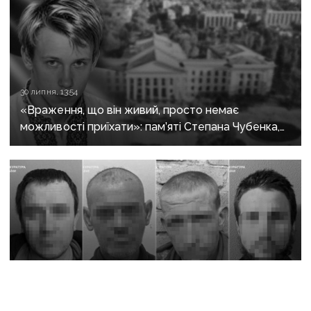
30 липня, 13:54
«Враження, що він живий, просто немає
можливості приїхати»: пам’яті Степана Чубенка,
якого закатували бойовики за любов до України
18 липня, 06:00
Пішли воювати за Росію й потрапили в полон:
бойовиків з Донеччини й Луганщини засудили