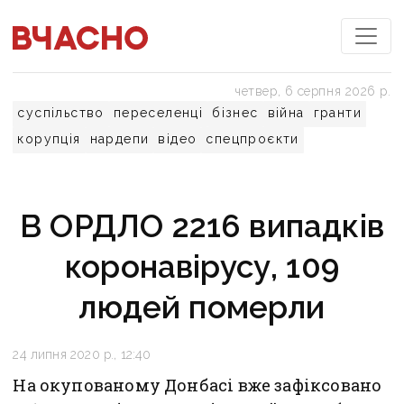
четвер, 6 серпня 2026 р.
суспільство
переселенці
бізнес
війна
гранти
корупція
нардепи
відео
спецпроєкти
В ОРДЛО 2216 випадків
коронавірусу, 109
людей померли
24 липня 2020 р., 12:40
На окупованому Донбасі вже зафіксовано