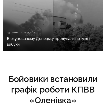
25 липня 2025 р., 06:51
В окупованому Донецьку пролунали потужні
вибухи
Бойовики встановили
графік роботи КПВВ
«Оленівка»