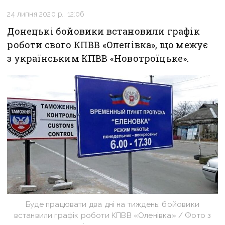
24 липня 2020 р., 12:06
Донецькі бойовики встановили графік
роботи свого КПВВ «Оленівка», що межує
з українським КПВВ «Новотроїцьке».
Буде працювати два дні на тиждень: бойовики
встанвили графік роботи КПВВ «Оленівка» / Фото з