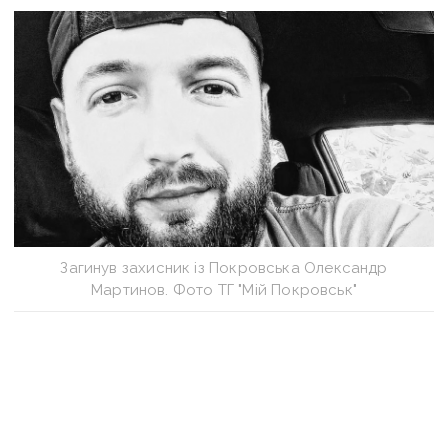
Загинув захисник із Покровська Олександр
Мартинов. Фото ТГ "Мій Покровськ"
Молодший сержант Олександр служив в
інженерно-саперному відділенні 2
стрілецького батальйону В/Ч А 1302,
повідомляє Покровська МВА.