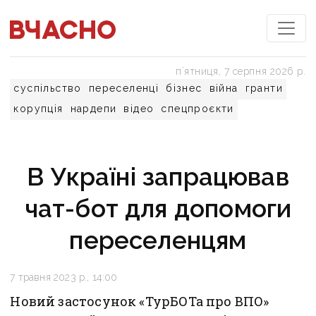
пʼятниця, 7 серпня 2026 р.
суспільство
переселенці
бізнес
війна
гранти
корупція
нардепи
відео
спецпроєкти
В Україні запрацював
чат-бот для допомоги
переселенцям
7 травня 2023 р., 14:00
Новий застосунок «ТурБОТа про ВПО»