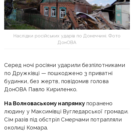
Наслідки російських ударів по Донеччині. Фото
ДонОВА
Серед ночі росіяни ударили безпілотниками
по Дружківці — пошкоджено 3 приватні
будинки, без жертв, повідомив голова
ДонОВА Павло Кириленко.
На Волноваському напрямку
поранено
людину у Максимівці Вугледарської громади.
Сім разів під обстріл Смерчами потрапляли
околиці Комара.