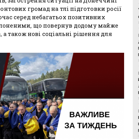
вів, загострення ситуації на Донеччині
ронтових громад на тлі підготовки росії
очас серед небагатьох позитивних
олоненими, що повернув додому майже
, а також нові соціальні рішення для