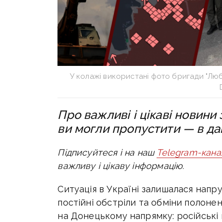
У колажі використані фото бригади "Люб
Про важливі і цікаві новини з
ви могли пропустити — в да
Підписуйтеся і на наш
Telegram-кана
важливу і цікаву інформацію.
Ситуація в Україні залишалася напру
постійні обстріли та обміни полоне
на Донецькому напрямку: російські 