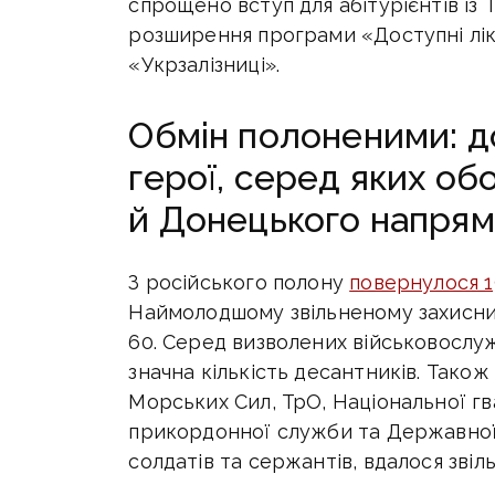
спрощено вступ для абітурієнтів із
розширення програми «Доступні ліки
«Укрзалізниці».
Обмін полоненими: д
герої, серед яких об
й Донецького напрям
З російського полону
повернулося 1
Наймолодшому звільненому захисни
60.
Серед визволених військовослу
значна кількість десантників. Тако
Морських Сил, ТрО, Національної гв
прикордонної служби та Державної
солдатів та сержантів, вдалося звіл