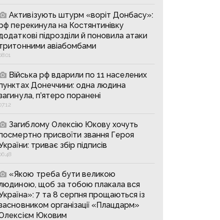
Активізують штурм «воріт Донбасу»:
рф перекинула на Костянтинівку
додаткові підрозділи й поновила атаки
тритонними авіабомбами
08:01
Війська рф вдарили по 11 населених
пунктах Донеччини: одна людина
загинула, п’ятеро поранені
07:12
Загиблому Олексію Юкову хочуть
посмертно присвоїти звання Героя
України: триває збір підписів
06:48
«Якою треба бути великою
людиною, щоб за тобою плакала вся
Україна»: 7 та 8 серпня прощаються із
засновником організації «Плацдарм»
Олексієм Юковим