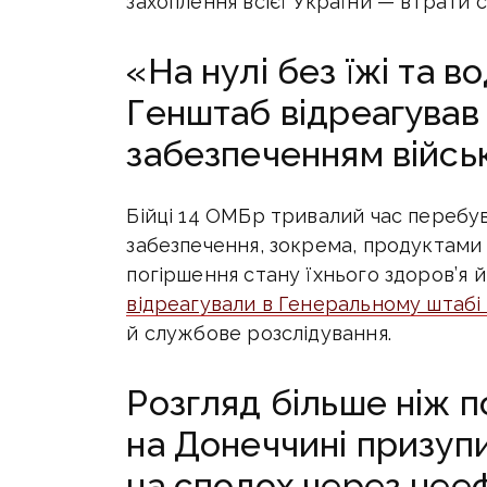
захоплення всієї України — втрати с
«На нулі без їжі та в
Генштаб відреагував 
забезпеченням війсь
Бійці 14 ОМБр тривалий час перебу
забезпечення, зокрема, продуктами
погіршення стану їхнього здоров’я 
відреагували в Генеральному штабі
й службове розслідування.
Розгляд більше ніж 
на Донеччині призуп
на сполох через нее