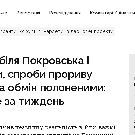
ьне
Репортажі
Розслідування
Коментарі / Аналіти
гранти
корупція
нардепи
відео
спецпроєкти
біля Покровська і
и, спроби прориву
а обмін полоненими:
 за тиждень
дчив незмінну реальність війни: важкі