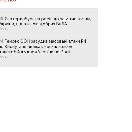
Єкатеринбург на росії, що за 2 тис. км від
України, під атакою добрих БпЛА.
06:17
Генсек ООН засудив масовані атаки РФ
по Києву, але вважає «ескалацією»
далекобійні удари України по Росії
06:17