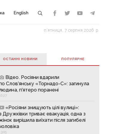
ка
English
пʼятниця, 7 серпня 2026 р.
ОСТАННІ НОВИНИ
ПОПУЛЯРНE
Відео. Росіяни вдарили
по Слов’янську «Торнадо-С»: загинула
людина, п’ятеро поранені
16:27
«Росіяни знищують цілі вулиці»:
з Дружківки триває евакуація, одна з
жінок вирішила виїхати після загибелі
чоловіка
13:05