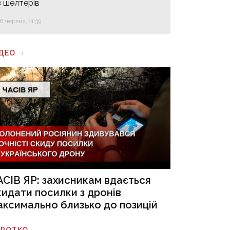
з шелтерів
16 червня, 11:39
ІДЕО
АСІВ ЯР: захисникам вдається
кидати посилки з дронів
аксимально близько до позицій
ОРОТКО