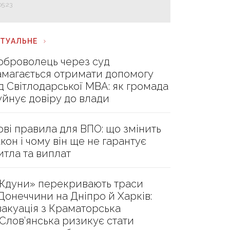
05:23
КТУАЛЬНЕ
оброволець через суд
амагається отримати допомогу
ід Світлодарської МВА: як громада
уйнує довіру до влади
ові правила для ВПО: що змінить
акон і чому він ще не гарантує
итла та виплат
Ждуни» перекривають траси
 Донеччини на Дніпро й Харків:
вакуація з Краматорська
 Слов’янська ризикує стати