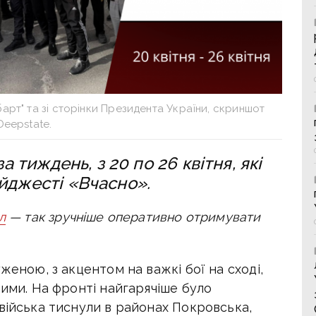
арт" та зі сторінки Президента України, скриншот
Deepstate.
а тиждень, з 20 по 26 квітня, які
йджесті «Вчасно».
л
— так зручніше оперативно отримувати
женою, з акцентом на важкі бої на сході,
ними. На фронті найгарячіше було
війська тиснули в районах Покровська,