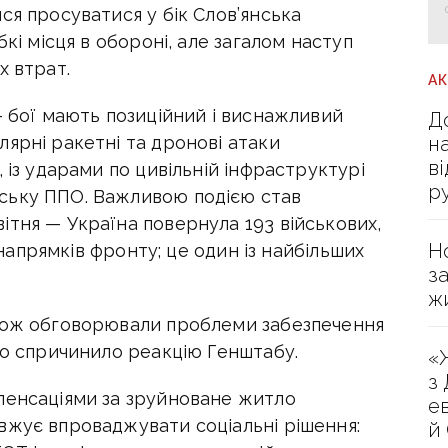
ся просуватися у бік Слов’янська
бкі місця в обороні, але загалом наступ
х втрат.
А
— бої мають позиційний і виснажливий
Д
н
ярні ракетні та дронові атаки
в
 із ударами по цивільній інфраструктурі
р
ську ППО. Важливою подією став
ітня — Україна повернула 193 військових,
Н
і напрямків фронту; це один із найбільших
з
ж
акож обговорювали проблеми забезпечення
що спричинило реакцію Генштабу.
«
з
пенсаціями за зруйноване житло
е
вжує впроваджувати соціальні рішення:
й