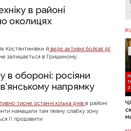
ехніку в районі
по околицях
В
ях Костянтинівки й
веде активні бойові дії
яче залишається в Гришиному.
 в обороні: росіяни
в’янському напрямку
Ч
тивно тисне останні кілька днів
в районі
с
анти намацали там певну слабку зону
м
ься її продавити
К