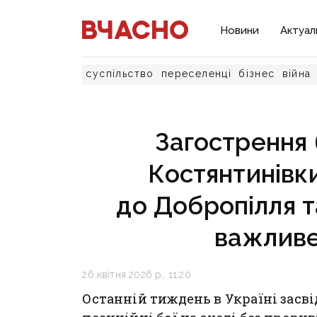
Новини
Актуал
суспільство
переселенці
бізнес
війна
Загострення 
Костянтинівк
до Добропілля т
важливе
26 квітня 2026 р., 11:20
Останній тиждень в Україні засві