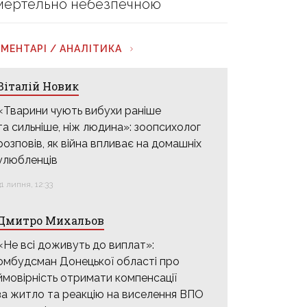
мертельно небезпечною
МЕНТАРІ / АНАЛІТИКА
Віталій Новик
«Тварини чують вибухи раніше
та сильніше, ніж людина»: зоопсихолог
розповів, як війна впливає на домашніх
улюбленців
31 липня, 12:33
Дмитро Михальов
«Не всі доживуть до виплат»:
омбудсман Донецької області про
ймовірність отримати компенсації
за житло та реакцію на виселення ВПО