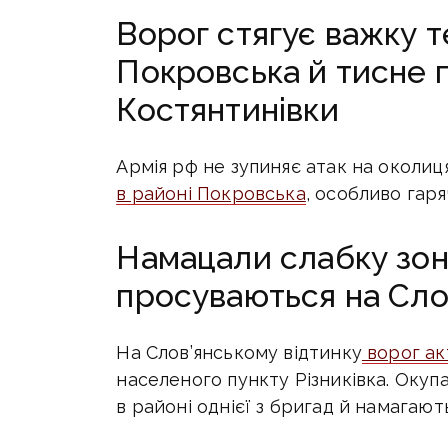
Ворог стягує важку т
Покровська й тисне 
Костянтинівки
Армія рф не зупиняє атак на околиц
в районі Покровська
, особливо гар
Намацали слабку зону
просуваються на Сло
На Слов’янському відтинку
ворог ак
населеного пункту Різниківка. Окуп
в районі однієї з бригад й намагают