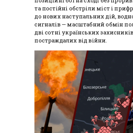
позиційні бої на сході без прори
та постійні обстріли міст і приф
до нових наступальних дій, водн
сигналів — масштабний обмін п
дві сотні українських захисників
постраждалих від війни.