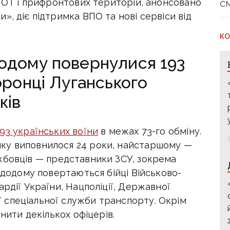
с
 ТОТ і прифронтових територій, анонсовано
», діє підтримка ВПО та нові сервіси від
КО
одому повернулися 193
оронці Луганського
ків
93 українських воїни
в межах 73-го обміну.
ку виповнилося 24 роки, найстаршому —
жбовців — представники ЗСУ, зокрема
ж додому повертаються бійці Військово-
ардії України, Нацполіції, Державної
 спеціальної служби транспорту. Окрім
ьнити декількох офіцерів.