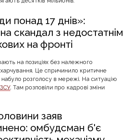
ягають десятків мільйонів.
оди понад 17 днів»:
на скандал з недостатнім
кових на фронті
вають на позиціях без належного
 харчування. Це спричинило критичне
й набуло розголосу в мережі. На ситуацію
 ЗСУ
. Там розповіли про кадрові зміни
половини заяв
инено: омбудсман б'є
фективність механізму