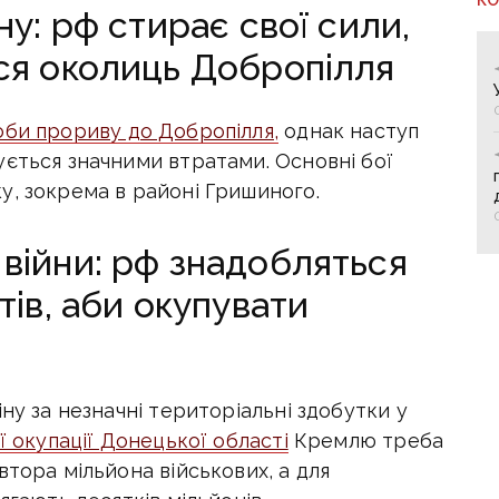
ну: рф стирає свої сили,
ся околиць Добропілля
би прориву до Добропілля,
однак наступ
ується значними втратами. Основні бої
у, зокрема в районі Гришиного.
війни: рф знадобляться
тів, аби окупувати
ну за незначні територіальні здобутки у
ї окупації Донецької області
Кремлю треба
втора мільйона військових, а для