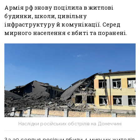
Армія рф знову поцілила в житлові
будинки, школи, цивільну
інфраструктуру й комунікації. Серед
мирного населення є вбиті та поранені.
Наслідки російських обстрілів на Донеччині
За 30 серпня росіяни вбили 4 мирних жителів