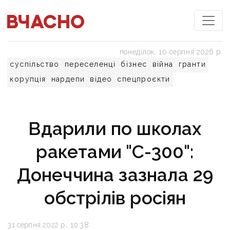
понеділок, 10 серпня 2026 р.
суспільство
переселенці
бізнес
війна
гранти
корупція
нардепи
відео
спецпроєкти
Вдарили по школах
ракетами "С-300":
Донеччина зазнала 29
обстрілів росіян
31 серпня 2022 р., 10:38