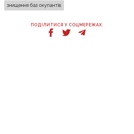
знищення баз окупантів
ПОДІЛИТИСЯ У СОЦМЕРЕЖАХ:
ТАКОЖ ЗА ТЕМОЮ
6 серпня, 14:00
Відрядження, відпочинок і поїздка за дітьми: ВАКС
знову відмовив Кириленкам у виїзді за кордон