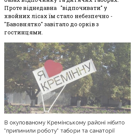
Проте віднедавна "відпочивати" у
хвойних лісах їм стало небезпечно -
"Бавовнятко" завітало до орків з
гостинцями.
В окупованому Кремінському районі нібито
"припинили роботу" табори та санаторії