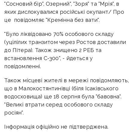
"Сосновий бір", Озерний", "Зоря" та "Мрія", в
яких дислокувалися російські окупант/ Про
це повідомляє "Кремінна без вати".
"Було ліквідовано 70% особового складу
(уцілілих транзитом через Ростов доставили
до Пітера). Також знищено 2 РЕБ та
встановлення С-300", - йдеться у
повідомленні.
Також місцеві жителі в мережі повідомляють,
що в Малокостянтинівці (біля Ісаківського
водосховища) ще 18 серпня була "бавовна".
"Великі втрати серед особового складу
росіян".
Інформація офіційно не підтверджена.