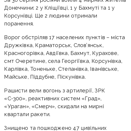
Донеччини: 2 у Кліщіївці, 1 у Бахмуті та 1 у
Корсунівці. Ще 2 людини отримали
поранення.
Ворог обстріляв 17 населених пунктів – міста
Дружківка, Краматорськ, Слов’янськ,
Красногорівка, Авдіївка, Бахмут, Курахове,
смт Очеретине, села Георгіївка, Корсунівка,
Карлівка, Тоненьке, Степанівка, Іванівське,
Майське, Піддубне, Піскунівка.
Рашисти вели вогонь з артилерії, ЗРК
«С-300», реактивних систем «Град»,
«Ураган», «Смерч», скидали на мирні
квартали ракети.
Знищено та пошкоджено 47 цивільних