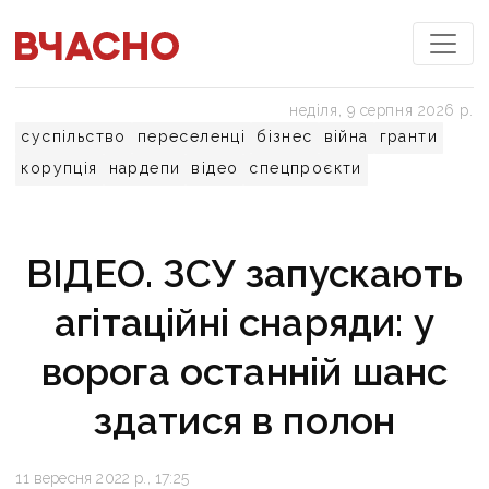
неділя, 9 серпня 2026 р.
суспільство
переселенці
бізнес
війна
гранти
корупція
нардепи
відео
спецпроєкти
ВІДЕО. ЗСУ запускають
агітаційні снаряди: у
ворога останній шанс
здатися в полон
11 вересня 2022 р., 17:25