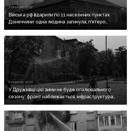
7 серпня, 07:12
Війська рф вдарили по 11 населених пунктах
Донеччини: одна людина загинула, п’ятеро
поранені
6 серпня, 10:20
У Дружківці цієї зими не буде опалювального
сезону: фронт наближається, інфраструктура
критично зруйнована