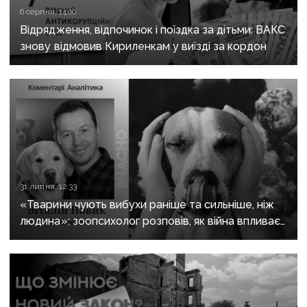
6 серпня, 14:00
Відрядження, відпочинок і поїздка за дітьми: ВАКС
знову відмовив Кириленкам у виїзді за кордон
31 липня, 12:33
«Тварини чують вибухи раніше та сильніше, ніж
людина»: зоопсихолог розповів, як війна впливає
на домашніх улюбленців