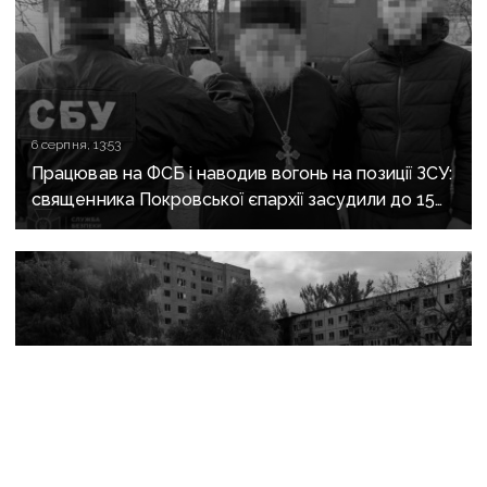
6 серпня, 13:53
Працював на ФСБ і наводив вогонь на позиції ЗСУ:
священника Покровської єпархії засудили до 15
років
6 серпня, 13:20
«Краматорськ спіткає доля окупованих міст»:
військовий оглядач про те, чи вдасться армії