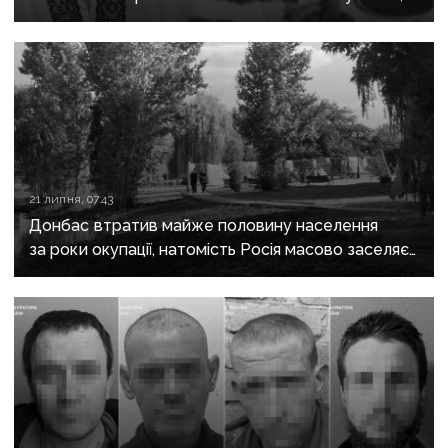
якого закатували бойовики за любов до України
21 липня, 07:43
Донбас втратив майже половину населення
за роки окупації, натомість Росія масово заселяє
регіон своїми громадянами — ГУР