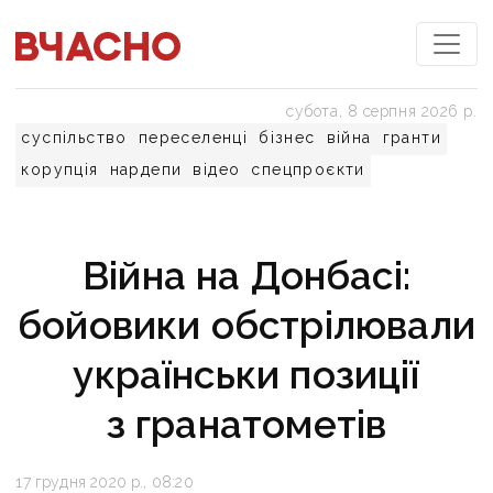
субота, 8 серпня 2026 р.
суспільство
переселенці
бізнес
війна
гранти
корупція
нардепи
відео
спецпроєкти
Війна на Донбасі:
бойовики обстрілювали
українськи позиції
з гранатометів
17 грудня 2020 р., 08:20