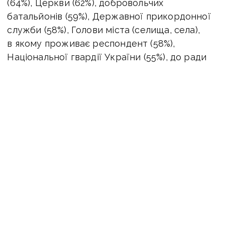
(64%), Церкви (62%), добровольчих
батальйонів (59%), Державної прикордонної
служби (58%), Голови міста (селища, села),
в якому проживає респондент (58%),
Національної гвардії України (55%), до ради
міста (селища, села), в якому проживає
респондент (52%), ЗМІ України (48%)
та громадських організацій (46%).
Недовіра найчастіше висловлюється ЗМІ
Росії (не довіряють їм 80% опитаних),
державному апарату (чиновникам) (78%),
судам (судовій системі загалом) (77%),
Верховній Раді України (76%), Уряду України
(75%), комерційним банкам (73%), політичним
партіям (72%), Вищому антикорупційному
суду (70%), Конституційному Суду України