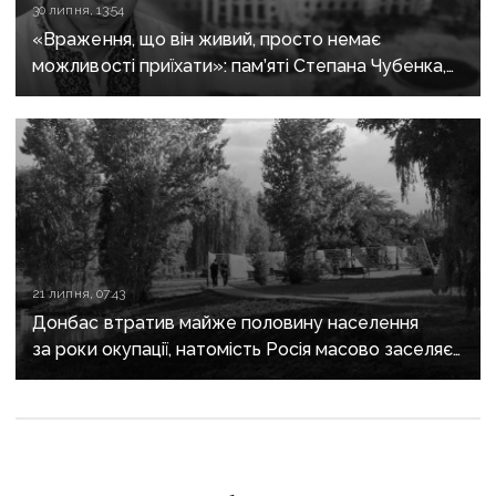
30 липня, 13:54
«Враження, що він живий, просто немає
можливості приїхати»: пам’яті Степана Чубенка,
якого закатували бойовики за любов до України
21 липня, 07:43
Донбас втратив майже половину населення
за роки окупації, натомість Росія масово заселяє
регіон своїми громадянами — ГУР