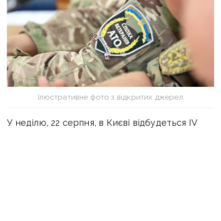
Ілюстративне фото з відкритих джерел
У неділю, 22 серпня, в Києві відбудеться IV
Міжнародний ветеранський
та волонтерський форум «Там, де ми — там
Україна», який організовують Міністерство
у справах ветеранів України та благодійний
фонд «Повернись живим». Цього року захід
відбудеться у межах Всеукраїнського
форуму «Україна 30. Захисники».