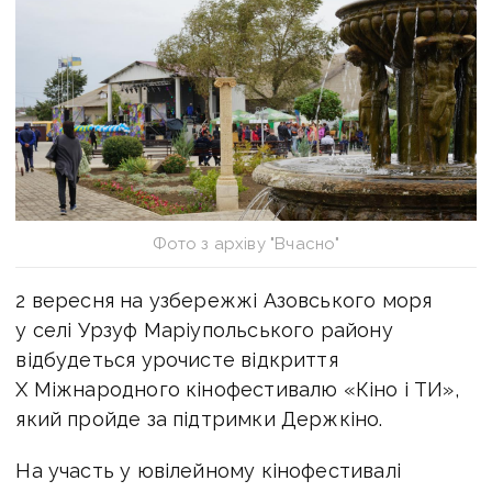
Фото з архіву "Вчасно"
2 вересня на узбережжі Азовського моря
у селі Урзуф Маріупольського району
відбудеться урочисте відкриття
X Міжнародного кінофестивалю «Кіно і ТИ»,
який пройде за підтримки Держкіно.
На участь у ювілейному кінофестивалі