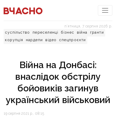
пʼятниця, 7 серпня 2026 р.
суспільство
переселенці
бізнес
війна
гранти
корупція
нардепи
відео
спецпроєкти
Війна на Донбасі:
внаслідок обстрілу
бойовиків загинув
український військовий
19 серпня 2021 р., 08:15