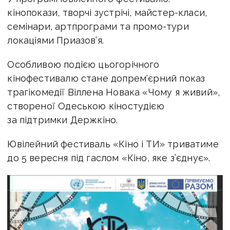
кінопокази, творчі зустрічі, майстер-класи,
семінари, артпрограми та промо-тури
локаціями Приазов’я.
Особливою подією цьогорічного
кінофестивалю стане допрем'єрний показ
трагікомедії Віллена Новака «Чому я живий»,
створеної Одеською кіностудією
за підтримки Держкіно.
Ювілейний фестиваль «Кіно і ТИ» триватиме
до 5 вересня під гаслом «Кіно, яке з’єднує».