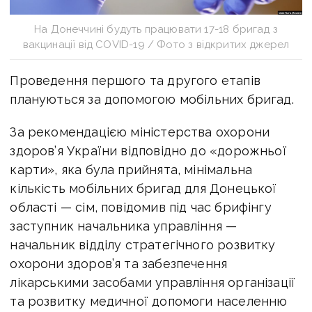
На Донеччині будуть працювати 17-18 бригад з
вакцинації від COVID-19 / Фото з відкритих джерел
Проведення першого та другого етапів
плануються за допомогою мобільних бригад.
За рекомендацією міністерства охорони
здоров’я України відповідно до «дорожньої
карти», яка була прийнята, мінімальна
кількість мобільних бригад для Донецької
області — сім, повідомив під час брифінгу
заступник начальника управління —
начальник відділу стратегічного розвитку
охорони здоров’я та забезпечення
лікарськими засобами управління організації
та розвитку медичної допомоги населенню