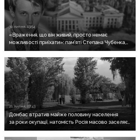
30 липня, 13:54
«Враження, що він живий, просто немає
можливості приїхати»: пам’яті Степана Чубенка,
якого закатували бойовики за любов до України
21 липня, 07:43
Донбас втратив майже половину населення
за роки окупації, натомість Росія масово заселяє
регіон своїми громадянами — ГУР