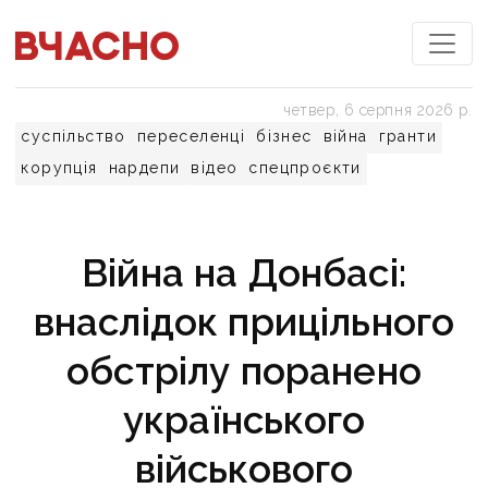
четвер, 6 серпня 2026 р.
суспільство
переселенці
бізнес
війна
гранти
корупція
нардепи
відео
спецпроєкти
Війна на Донбасі:
внаслідок прицільного
обстрілу поранено
українського
військового