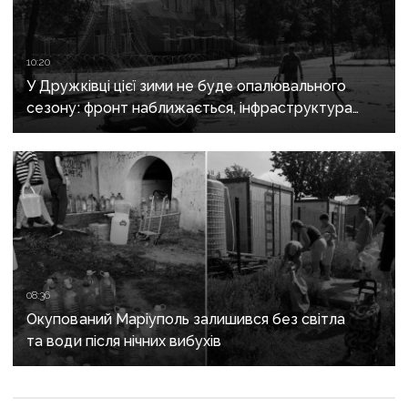
10:20
У Дружківці цієї зими не буде опалювального
сезону: фронт наближається, інфраструктура
критично зруйнована
08:36
Окупований Маріуполь залишився без світла
та води після нічних вибухів