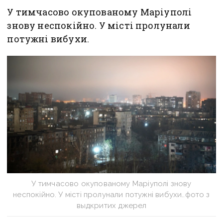
У тимчасово окупованому Маріуполі
знову неспокійно. У місті пролунали
потужні вибухи.
У тимчасово окупованому Маріуполі знову
неспокійно. У місті пролунали потужні вибухи..фото з
выдкритих джерел