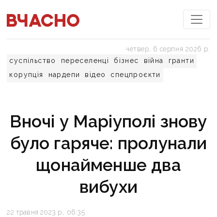
четвер, 6 серпня 2026 р.
суспільство
переселенці
бізнес
війна
гранти
корупція
нардепи
відео
спецпроєкти
Вночі у Маріуполі знову
було гаряче: пролунали
щонайменше два
вибухи
22 травня 2023 р., 06:35