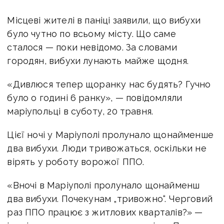
Місцеві жителі в паніці заявили, що вибухи
було чутно по всьому місту. Що саме
сталося — поки невідомо.
За словами
городян, вибухи лунають майже щодня.
«Дивлюся тепер щоранку нас будять? Гучно
було о годині 6 ранку», — повідомляли
маріупольці в суботу, 20 травня.
Цієї ночі у Маріуполі пролунало щонайменше
два вибухи. Люди тривожаться, оскільки не
вірять у роботу ворожої ППО.
«
Вночі в Маріуполі пролунало щонайменш
два вибухи. Почекунам „тривожно“.
Черговий
раз ППО працює з житлових кварталів?» —