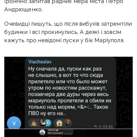
іронічно запитав радник мера міста Петро
Андрющенко.
Очевидці пишуть, що після вибухів затремтіли
будинки і всі прокинулись. А деякі і зовсім
кажуть про невідомі пуски у бік Маріуполя.