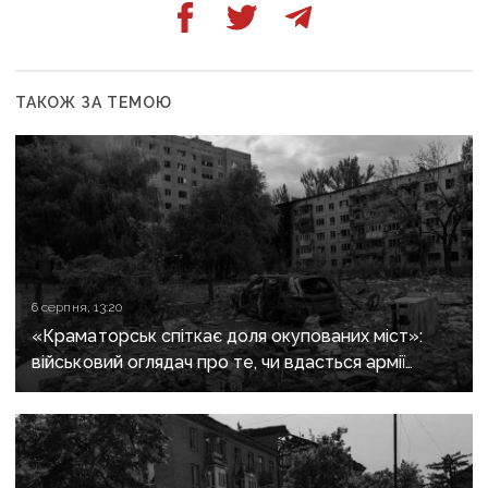
ТАКОЖ ЗА ТЕМОЮ
6 серпня, 13:20
«Краматорськ спіткає доля окупованих міст»:
військовий оглядач про те, чи вдасться армії
рф захопити останню агломерацію Донеччини до
кінця 2026 року