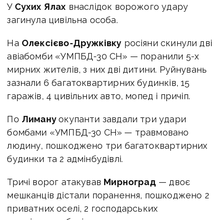
У
Сухих Ялах
внаслідок ворожого удару
загинула цивільна особа.
На
Олексієво-Дружківку
росіяни скинули дві
авіабомби «УМПБД-30 СН» — поранили 5-х
мирних жителів, з них дві дитини. Руйнувань
зазнали 6 багатоквартирних будинків, 15
гаражів, 4 цивільних авто, мопед і причіп.
По
Лиману
окупанти завдали три удари
бомбами «УМПБД-30 СН» — травмовано
людину, пошкоджено три багатоквартирних
будинки та 2 адмінбудівлі.
Тричі ворог атакував
Мирноград
— двоє
мешканців дістали поранення, пошкоджено 2
приватних оселі, 2 господарських