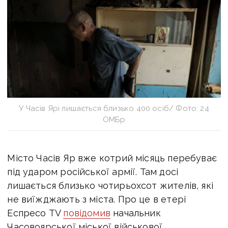
У Часів Ярі лишається близько 400 осіб/ Фото: 24
ОМБр
Місто Часів Яр вже котрий місяць перебуває
під ударом російської армії. Там досі
лишається близько чотирьохсот жителів, які
не виїжджають з міста.
Про це в етері
Еспресо TV
повідомив
начальник
Часовоярської міської військової