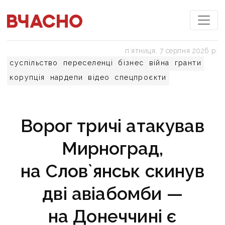
пʼятниця, 7 серпня 2026 р.
суспільство
переселенці
бізнес
війна
гранти
корупція
нардепи
відео
спецпроєкти
Ворог тричі атакував
Мирноград,
на Слов`янськ скинув
дві авіабомби —
на Донеччині є