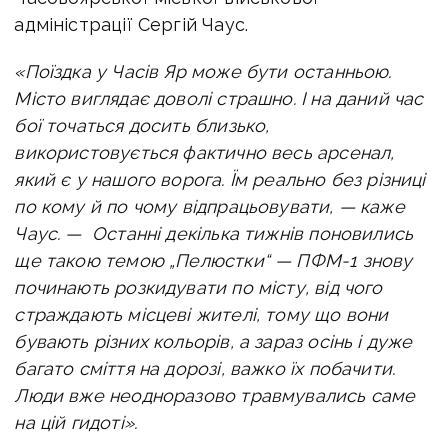
адміністрації Сергій Чаус.
«Поїздка у Часів Яр може бути останньою.
Місто виглядає доволі страшно. І на даний час
бої точаться досить близько,
використовується фактично весь арсенал,
який є у нашого ворога. Їм реально без різниці
по кому й по чому відпрацьовувати, — каже
Чаус. — Останні декілька тижнів поновились
ще такою темою „Пелюстки“ — ПФМ-1 знову
починають розкидувати по місту, від чого
страждають місцеві жителі, тому що вони
бувають різних кольорів, а зараз осінь і дуже
багато сміття на дорозі, важко їх побачити.
Люди вже неодноразово травмувались саме
на цій гидоті».