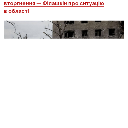
вторгнення — Філашкін про ситуацію
в області
Часів Яр/ Фото: 24 ОМБр
Оперативну інформацію про події
Донбасу публікуємо у телеграм-