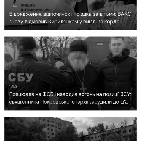
14:00
Відрядження, відпочинок і поїздка за дітьми: ВАКС
знову відмовив Кириленкам у виїзді за кордон
13:53
Працював на ФСБ і наводив вогонь на позиції ЗСУ:
священника Покровської єпархії засудили до 15
років