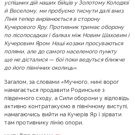
успішних дій наших бійців у Золотому Колодязі
й Веселому, ми пробуємо тиснути далі вниз.
Лінія тепер вирівнюється в сторону
Кучерового Яру. Противник тримає оборону
по лісопосадках і балках між Новим Шаховим і
Кучеровим Яром. Наші козаки просуваються
полями, але до самого населеного пункту
ще не дісталися — бої поки ведуться ближче
до його північних околиць».
Загалом, за словами «Мучного, нині ворог
намагається продавити Родинське з
південного сходу, а Сили оборони у відповідь
активно контратакуємо в північному виступі,
намагаючись вийти на Кучерів Яр і зірвати
там противнику лінію опори.