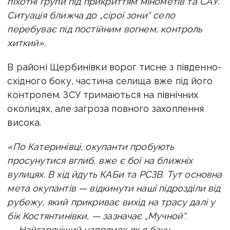
піхотні групи під прикриттям мінометів та САУ.
Ситуація ближча до „сірої зони“ село
перебуває під постійним вогнем, контроль
хиткий».
В районі Щербинівки ворог тисне з південно-
східного боку, частина селища вже під його
контролем. ЗСУ тримаються на північних
околицях, але загроза повного захоплення
висока.
«По Катеринівці, окупанти пробують
просунутися вглиб, вже є бої на ближніх
вулицях. В хід йдуть КАБи та РСЗВ. Тут основна
мета окупантів — відкинути наші підрозділи від
рубежу, який прикриває вихід на трасу далі у
бік Костянтинівки, — зазначає „Мучной“.
—
Найгарячіший напрямок як я бачу —