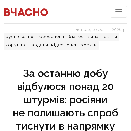
четвер, 6 серпня 2026 р.
суспільство
переселенці
бізнес
війна
гранти
корупція
нардепи
відео
спецпроєкти
За останню добу
відбулося понад 20
штурмів: росіяни
не полишають спроб
тиснути в напрямку