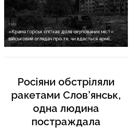
13:20
«Краматорськ спіткає доля окупованих міст»:
військовий оглядач про те, чи вдасться армії
рф захопити останню агломерацію Донеччини до
кінця 2026 року
Росіяни обстріляли
ракетами Слов’янськ,
одна людина
постраждала