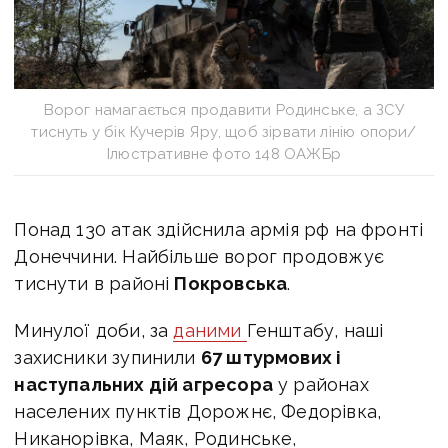
Ворог намагається продавити Родинське, а ЗСУ
тиснуть у бік Кучерів Яру, щоб зірвати лінію опори/
Ілюстративне фото 148 ОАЖБр
Понад 130 атак здійснила армія рф на фронті
Донеччини. Найбільше ворог продовжує
тиснути в районі
Покровська
.
Минулої доби, за
даними
Генштабу,
наші
захисники зупинили
67 штурмових і
наступальних дій агресора
у районах
населених пунктів Дорожнє, Федорівка,
Никанорівка, Маяк, Родинське,