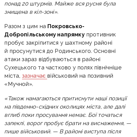
понад 20 штурмів. Майже вся русня була
знищена в кіл-зоні».
Разом з цим на
Покровсько-
Добропільському напрямку
противник
пробує закріпитися у шахтному районі
й просунутися до Родинського. Основні
атаки зараз відбуваються в районі
Сухецького та частково у полях північніше
міста,
зазначає
військовий на позивний
«Мучной».
«Також намагаються притиснути наші позиції
на південно-східних околицях міста, але далі
вглиб поки просування немає. Бої точаться
запеклі, ворог пробує брати на виснаження, —
пише військовий. —
В районі виступа після