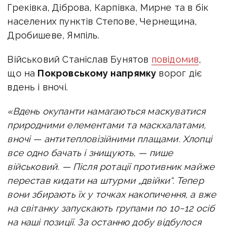
Греківка, Діброва, Карпівка, Мирне та в бік
населених пунктів Степове, Чернещина,
Дробишеве, Ямпіль.
Військовий Станіслав Бунятов
повідомив
,
що на
Покровському напрямку
ворог діє
вдень і вночі.
«Вдень окупанти намагаються маскуватися
природними елементами та маскхалатами,
вночі — антитепловізійними плащами. Хлопці
все одно бачать і знищують, — пише
військовий. —
Після ротації противник майже
перестав кидати на штурми „двійки“. Тепер
вони збирають їх у точках накопичення, а вже
на світанку запускають групами по 10−12 осіб
на наші позиції.
За останню добу відбулося