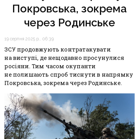
Покровська, зокрема
через Родинське
19 серпня 2025 р., 06:39
ЗСУ продовжують контратакувати
на виступі, де нещодавно просунулися
росіяни. Тим часом окупанти
не полишають спроб тиснути в напрямку
Покровська, зокрема через Родинське.