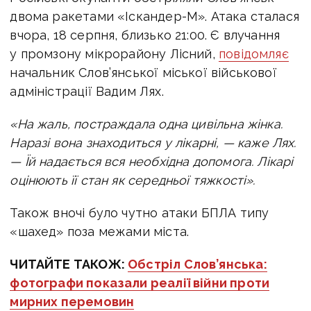
двома ракетами «Іскандер-М».
Атака сталася
вчора, 18 серпня, близько 21:00. Є влучання
у промзону мікрорайону Лісний,
повідомляє
н
ачальник Слов’янської міської військової
адміністрації Вадим Лях.
«На жаль, постраждала одна цивільна жінка.
Наразі вона знаходиться у лікарні, — каже Лях.
— Їй надається вся необхідна допомога. Лікарі
оцінюють її стан як середньої тяжкості».
Також вночі було чутно атаки БПЛА типу
«шахед» поза межами міста.
ЧИТАЙТЕ ТАКОЖ:
Обстріл Слов’янська:
фотографи показали реалії війни проти
мирних перемовин