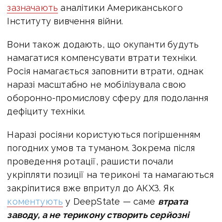
зазначають
аналітики Американського
Інституту вивчення війни.
Вони також додають, що окупанти будуть
намагатися компенсувати втрати техніки.
Росія намагається заповнити втрати, однак
наразі масштабно не мобілізувала свою
оборонно-промислову сферу для подолання
дефіциту техніки.
Наразі росіяни користуються погіршенням
погодних умов та туманом. Зокрема після
проведення ротації, рашисти почали
укріпляти позиції на териконі та намагаються
закріпитися вже впритул до АКХЗ. Як
коментують
у DeepState — саме
втрата
заводу, а не терикону створить серйозні