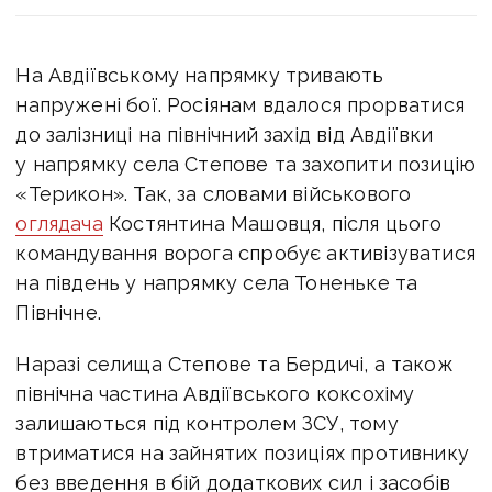
На Авдіївському напрямку тривають
напружені бої. Росіянам вдалося прорватися
до залізниці на північний захід від Авдіївки
у напрямку села Степове та захопити позицію
«Терикон». Так, за словами військового
оглядача
Костянтина Машовця, після цього
командування ворога спробує активізуватися
на південь у напрямку села Тоненьке та
Північне.
Наразі селища Степове та Бердичі, а також
північна частина Авдіївського коксохіму
залишаються під контролем ЗСУ, тому
втриматися на зайнятих позиціях противнику
без введення в бій додаткових сил і засобів