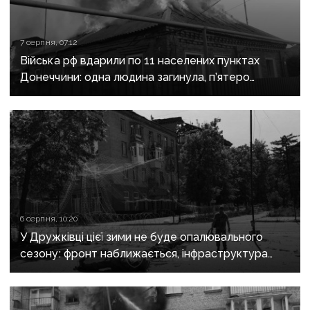
7 серпня, 07:12
Війська рф вдарили по 11 населених пунктах
Донеччини: одна людина загинула, п’ятеро
поранені
6 серпня, 10:20
У Дружківці цієї зими не буде опалювального
сезону: фронт наближається, інфраструктура
критично зруйнована