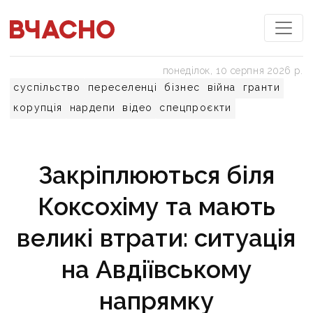
понеділок, 10 серпня 2026 р.
суспільство
переселенці
бізнес
війна
гранти
корупція
нардепи
відео
спецпроєкти
Закріплюються біля
Коксохіму та мають
великі втрати: ситуація
на Авдіївському
напрямку