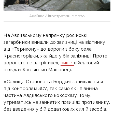
Авдіївка/ Ілюстративне фото
На Авдіївському напрямку російські
загарбники вийшли до залізниці на відтинку
від «Терикону» до дороги з боку села
Красногорівки, яка йде у бік залізниці. Проте,
ворог ще не закріпився,
пише
військовий
оглядач Костянтин Машовець.
«Селища Степове та Бердичі залишаються
під контролем ЗСУ, так само як і північна
частина Авдіївського коксохіму. Тому,
утриматись на зайнятих позиціях противнику,
без введення у бій додаткових сил й засобів,