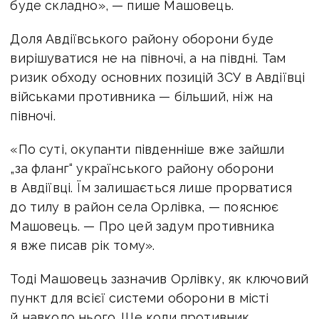
буде складно», — пише Машовець.
Доля Авдіївського району оборони буде
вирішуватися не на півночі, а на півдні. Там
ризик обходу основних позицій ЗСУ в Авдіївці
військами противника — більший, ніж на
півночі.
«По суті, окупанти південніше вже зайшли
„за фланг“ українського району оборони
в Авдіївці. Їм залишається лише прорватися
до тилу в район села Орлівка, — пояснює
Машовець. — Про цей задум противника
я вже писав рік тому».
Тоді Машовець зазначив Орлівку, як ключовий
пункт для всієї системи оборони в місті
й навколо нього. Ще коли противник