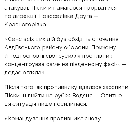
атакував Піски й намагався прорватися
по дирекції Новоселівка Друга —
Красногорівка.
«Сенс всіх цих дій був обхід та оточення
Авдіївського району оборони. Причому,
й тоді основні свої зусилля противник
концентрував саме на південному фасі», —
додає оглядач.
Після того, як противнику вдалося захопити
Піски, й вийти на рубіж Водяне — Опитне,
ця ситуація лише посилилася.
«Командування противника знову
повернулося до ідеї прорватися з півдня та
півночі у район села Орлівка, — пише