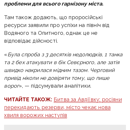
проблеми для всього гарнізону міста.
Там також додають, що проросійські
ресурси заявили про успіхи на північ від
Водяного та Опитного, однак це не
відповідає дійсності.
«
Була спроба з 3 десятків недолюдків, 1 танка
та 2 бех атакувати в бік Севєрного, але затія
швидко накрилася мідним тазом. Черговий
привід ніколи не довіряти тому, що пише
ворог
», — підсумували аналітики.
ЧИТАЙТЕ ТАКОЖ:
Битва за Авдіївку: росіяни
перекидають резерви, місто чекає нова
хвиля ворожих наступів