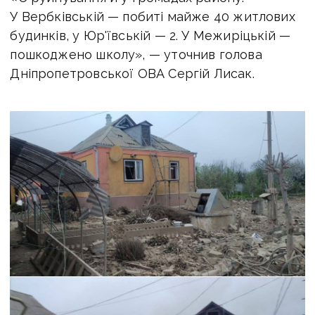
У Вербківській — побиті майже 40 житлових
будинків, у Юр'ївській — 2. У Межиріцькій —
пошкоджено школу», — уточнив голова
Дніпропетровської ОВА Сергій Лисак.