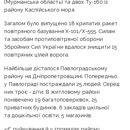
(Мурманська область) та двох Ту-160 із
району Каспійського моря.
Загалом було випущено 18 крилатих ракет
повітряного базування Х-101/Х-555. Силам
та засобам протиповітряної оборони
Збройних Сил України вдалося знищити 15
повітряних цілей ворога.
Найбільше дісталося Павлоградському
району на Дніпропетровщині.
Попередньо,
у Павлограді постраждали 25 людей. Серед
них троє - діти. В житловому районі
понівечено 19 багатоповерхівок, 25
приватних будинків,
6 закладів шкільної
та дошкільної освіти, 5 магазинів.
«Є руйнування й у громадах району.