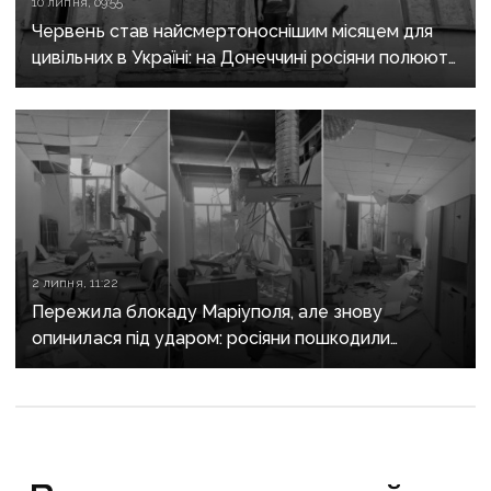
10 липня, 09:55
Червень став найсмертоноснішим місяцем для
цивільних в Україні: на Донеччині росіяни полюють
на людей FPV-дронами та нищать житлові
квартали
2 липня, 11:22
Пережила блокаду Маріуполя, але знову
опинилася під ударом: росіяни пошкодили
евакуйовану до Києва лікарню Донеччини