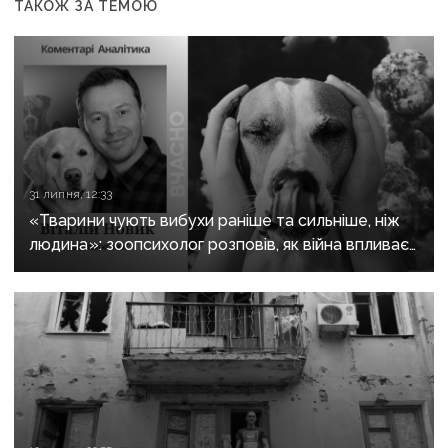
ТАКОЖ ЗА ТЕМОЮ
31 липня, 12:33
«Тварини чують вибухи раніше та сильніше, ніж
людина»: зоопсихолог розповів, як війна впливає
на домашніх улюбленців