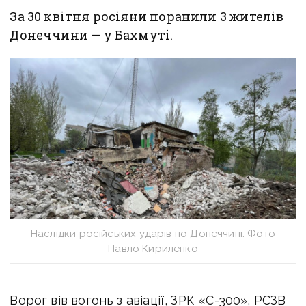
За 30 квітня росіяни поранили 3 жителів
Донеччини — у Бахмуті.
Наслідки російських ударів по Донеччині. Фото
Павло Кириленко
Ворог вів вогонь з авіації, ЗРК «С-300», РСЗВ