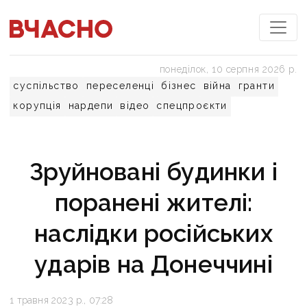
понеділок, 10 серпня 2026 р.
суспільство
переселенці
бізнес
війна
гранти
корупція
нардепи
відео
спецпроєкти
Зруйновані будинки і
поранені жителі:
наслідки російських
ударів на Донеччині
1 травня 2023 р., 07:28