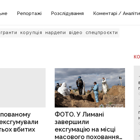
ьне
Репортажі
Розслідування
Коментарі / Аналіти
гранти
корупція
нардепи
відео
спецпроєкти
К
упованому
ФОТО. У Лимані
ексгумували
завершили
ятьох вбитих
ексгумацію на місці
масового поховання