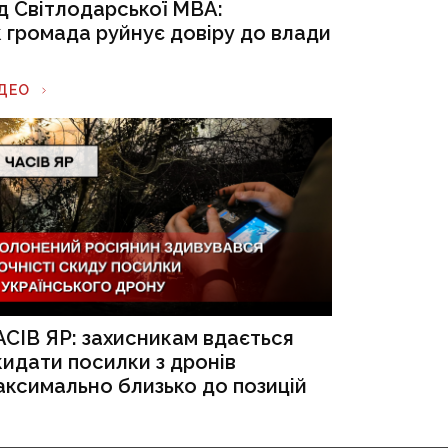
ід Світлодарської МВА:
к громада руйнує довіру до влади
ІДЕО
АСІВ ЯР: захисникам вдається
кидати посилки з дронів
аксимально близько до позицій