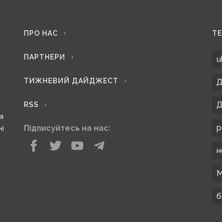
ПРО НАС
Т
ПАРТНЕРИ
u
ТИЖНЕВИЙ ДАЙДЖЕСТ
Д
Д
RSS
ся
р
Підписуйтесь на нас:
ні
н
М
б