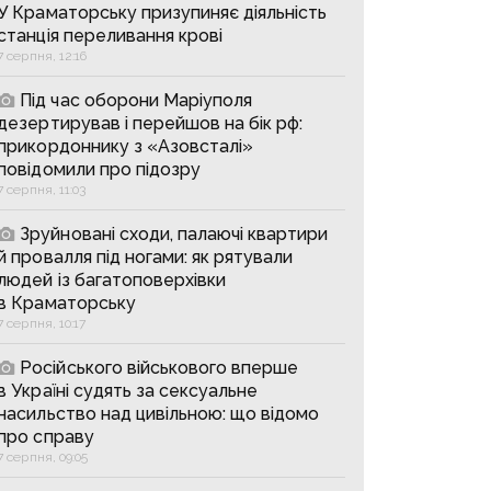
У Краматорську призупиняє діяльність
станція переливання крові
7 серпня, 12:16
Під час оборони Маріуполя
дезертирував і перейшов на бік рф:
прикордоннику з «Азовсталі»
повідомили про підозру
7 серпня, 11:03
Зруйновані сходи, палаючі квартири
й провалля під ногами: як рятували
людей із багатоповерхівки
в Краматорську
7 серпня, 10:17
Російського військового вперше
в Україні судять за сексуальне
насильство над цивільною: що відомо
про справу
7 серпня, 09:05