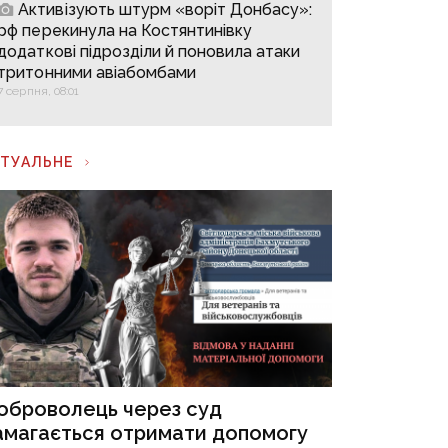
Активізують штурм «воріт Донбасу»:
рф перекинула на Костянтинівку
додаткові підрозділи й поновила атаки
тритонними авіабомбами
7 серпня, 08:01
КТУАЛЬНЕ
оброволець через суд
амагається отримати допомогу