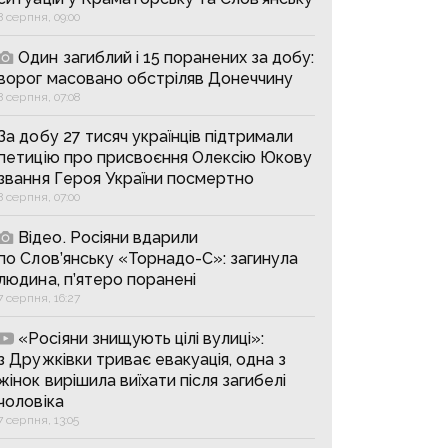
8 серпня, 09:00
Один загиблий і 15 поранених за добу:
ворог масовано обстріляв Донеччину
8 серпня, 07:08
За добу 27 тисяч українців підтримали
петицію про присвоєння Олексію Юкову
звання Героя України посмертно
8 серпня, 07:00
Відео. Росіяни вдарили
по Слов’янську «Торнадо-С»: загинула
людина, п’ятеро поранені
7 серпня, 16:27
«Росіяни знищують цілі вулиці»:
з Дружківки триває евакуація, одна з
жінок вирішила виїхати після загибелі
чоловіка
7 серпня, 13:05