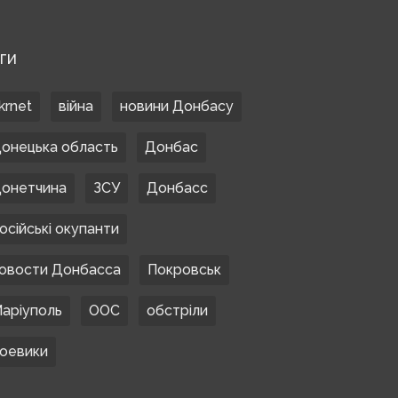
ЕГИ
krnet
війна
новини Донбасу
онецька область
Донбас
онетчина
ЗСУ
Донбасс
осійські окупанти
овости Донбасса
Покровськ
аріуполь
ООС
обстріли
оевики