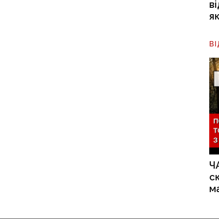
в
я
В
Ч
с
м