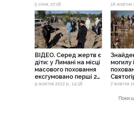
5 січня, 07:28
18 жовтня 2
ВІДЕО. Серед жертв є
Знайде
діти: у Лимані на місці
могилу 
масового поховання
похован
ексгумовано перші 20
Святогі
тіл
ексгума
9 жовтня 2022 р., 14:38
7 жовтня 20
померл
Поки щ