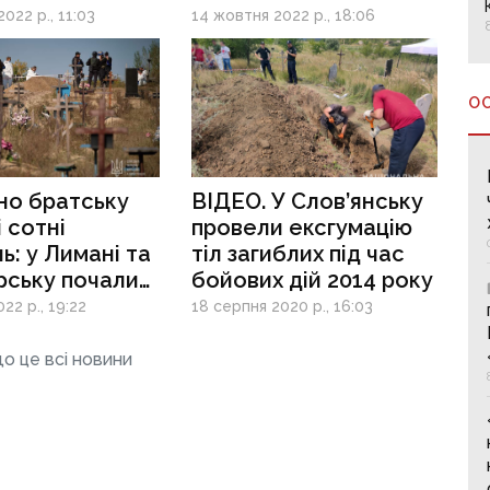
українських
022 р., 11:03
14 жовтня 2022 р., 18:06
військових
О
но братську
ВІДЕО. У Слов’янську
і сотні
провели ексгумацію
ь: у Лимані та
тіл загиблих під час
рську почали
бойових дій 2014 року
цію тіл
22 р., 19:22
18 серпня 2020 р., 16:03
их
о це всі новини