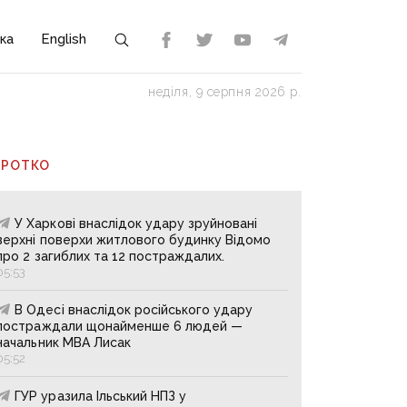
ка
English
неділя, 9 серпня 2026 р.
ОРОТКО
У Харкові внаслідок удару зруйновані
верхні поверхи житлового будинку Відомо
про 2 загиблих та 12 постраждалих.
05:53
В Одесі внаслідок російського удару
постраждали щонайменше 6 людей —
начальник МВА Лисак
05:52
ГУР уразила Ільський НПЗ у