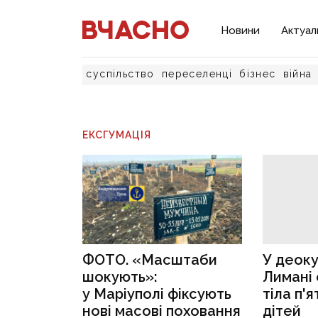
Новини
Актуал
суспільство
переселенці
бізнес
війна
ЕКСГУМАЦІЯ
ФОТО. «Масштаби
У деок
шокують»:
Лимані 
у Маріуполі фіксують
тіла п'
нові масові поховання
дітей