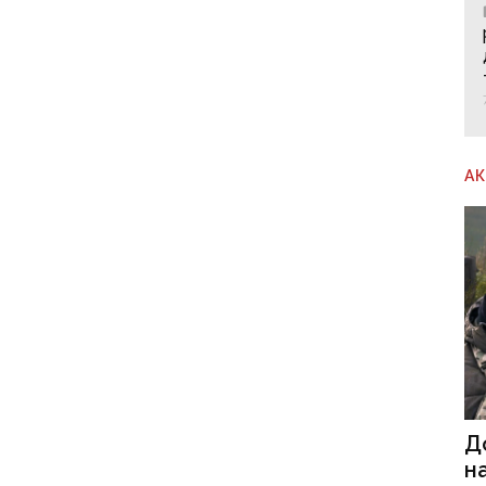
А
Д
н