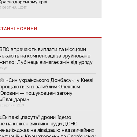
Краснодарському краї
8 серпня, 12:49
СТАННІ НОВИНИ
ВПО втрачають виплати та місяцями
чекають на компенсації за зруйноване
житло: Лубінець вимагає змін від уряду
06:30
«Син українського Донбасу»: у Києві
прощаються із загиблим Олексієм
Юковим — пошуковцем загону
«Плацдарм»
8 серпня, 10:47
«Екіпажі „пасуть“ дрони, їдемо
не на кожен виклик»: куди ДСНС
не виїжджає на ліквідацію надзвичайних
ситуацій у Краматорську та Слов’янську