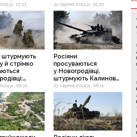
що мовило
DeepState
025 р., 12:33
31 серпня 2024 р., 05:22
пований
к, працює
елокації
и штурмують
Росіяни
у й стрімко
просуваються
аються
у Новогродівці,
родівці:
штурмують Калинове
я на східному
та Карлівку: ситуація
024 р., 06:22
23 серпня 2024 р., 06:11
погіршується
на східному фронті