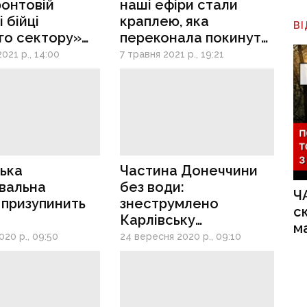
ронтовій
наші ефіри стали
 бійці
краплею, яка
В
го сектору»
переконала покинути
встановили
ОРДО», — керівник
021 р., 14:00
7 травня 2021 р., 19:21
ереданий
радіо «Тризуб ФМ»
и УПА
ька
Частина Донеччини
вальна
без води:
Ч
 призупинить
знеструмлено
с
Карлівську
м
фільтрувальну
20 р., 09:50
24 вересня 2020 р., 09:10
станцію