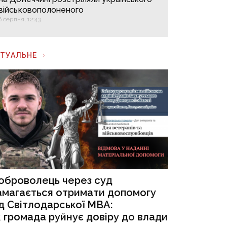
військовополоненого
6 серпня, 12:43
КТУАЛЬНЕ
оброволець через суд
амагається отримати допомогу
ід Світлодарської МВА:
к громада руйнує довіру до влади