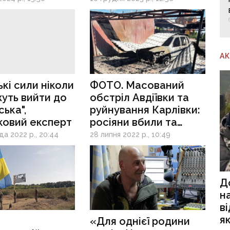
пований
обвалити весь
к
український фронт
на сході
А
ькі сили ніколи
ФОТО. Масований
уть вийти до
обстріл Авдіївки та
ька",
руйнування Карлівки:
ковий експерт
росіяни вбили та
поранили мирних
а 2022 р., 20:44
28 липня 2022 р., 10:49
людей на Донеччині
Д
н
в
я
«Для однієї родини