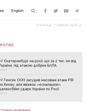
ка
English
пʼятниця, 7 серпня 2026 р.
ОРОТКО
Єкатеринбург на росії, що за 2 тис. км від
України, під атакою добрих БпЛА.
06:17
Генсек ООН засудив масовані атаки РФ
по Києву, але вважає «ескалацією»
далекобійні удари України по Росії
06:17
СТАННІ НОВИНИ