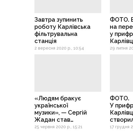
Завтра зупинить
ФОТО. 
роботу Карлівська
на пере
фільтрувальна
у прифр
станція
Карлівц
українсь
2 вересня 2020 р., 10:54
29 липня 20
«Людям бракує
ФОТО.
української
У приф
музики», — Сергій
Карлівц
Жадан став
створи
радіоведучим
осеред
25 червня 2020 р., 15:21
17 грудня 2