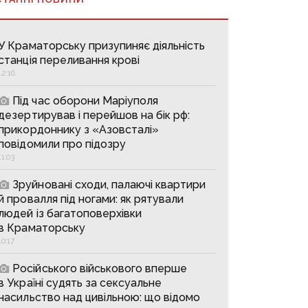
У Краматорську призупиняє діяльність
станція переливання крові
12:16
Під час оборони Маріуполя
дезертирував і перейшов на бік рф:
прикордоннику з «Азовсталі»
повідомили про підозру
11:03
Зруйновані сходи, палаючі квартири
й провалля під ногами: як рятували
людей із багатоповерхівки
в Краматорську
10:17
Російського військового вперше
в Україні судять за сексуальне
насильство над цивільною: що відомо