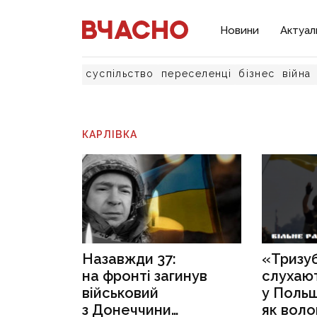
Новини
Актуал
суспільство
переселенці
бізнес
війна
КАРЛІВКА
Назавжди 37:
«Тризу
на фронті загинув
слухают
військовий
у Польщ
з Донеччини
як вол