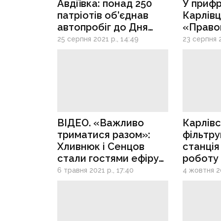
Авдіївка: понад 250
У приф
патріотів об’єднав
Карлівці
автопробіг до Дня
«Право
Незалежності
та ЗСУ 
25 серпня 2021 р., 14:49
23 серпня 2
стяг, п
воїнам
ВІДЕО. «Важливо
Карлівс
триматися разом»:
фільтру
Хливнюк і Сенцов
станція
стали гостями ефіру
роботу
радіо «Тризуб ФМ»
6 травня 2021 р., 17:40
4 жовтня 20
у Карлівці