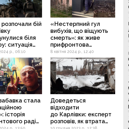
фронті
 розпочали бій
«Нестерпний гул
івку
вибухів, що віщують
унулися біля
смерть»: як живе
ру: ситуація
прифронтова
ному фронті
Карлівка, яку росіяни
024 р., 06:10
8 квітня 2024 р., 12:40
перетворили
на розруху
забавка стала
Доведеться
аційною
відходити
: історія
до Карлівки: експерт
тового радіо,
розповів, як втрата
ило
Авдіївки може
024 р., 13:50
10 грудня 2023 р., 12:38