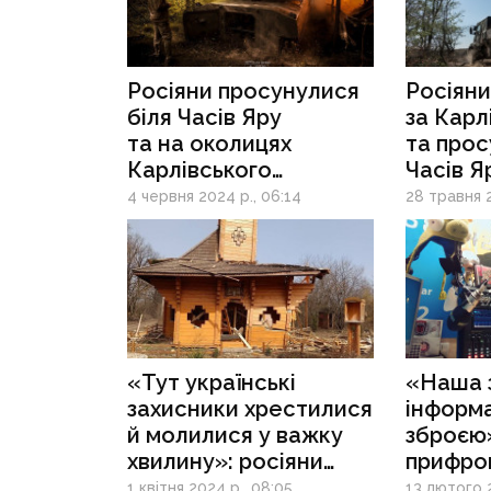
Росіяни просунулися
Росіяни
біля Часів Яру
за Карл
та на околицях
та прос
Карлівського
Часів Я
водосховища:
на схід
4 червня 2024 р., 06:14
28 травня 2
ситуація на східному
фронті
«Тут українські
«Наша 
захисники хрестилися
інформ
й молилися у важку
зброєю»
хвилину»: росіяни
прифрон
знищили церкву
що мов
1 квітня 2024 р., 08:05
13 лютого 2