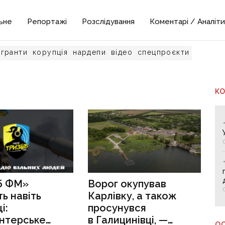
ьне
Репортажі
Розслідування
Коментарі / Аналіти
гранти
корупція
нардепи
відео
спецпроєкти
К
б ФМ»
Ворог окупував
ь навіть
Карлівку, а також
і:
просунувся
онтерське
в Галицинівці, —
О