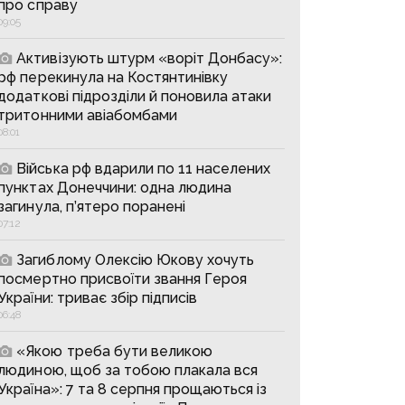
про справу
09:05
Активізують штурм «воріт Донбасу»:
рф перекинула на Костянтинівку
додаткові підрозділи й поновила атаки
тритонними авіабомбами
08:01
Війська рф вдарили по 11 населених
пунктах Донеччини: одна людина
загинула, п’ятеро поранені
07:12
Загиблому Олексію Юкову хочуть
посмертно присвоїти звання Героя
України: триває збір підписів
06:48
«Якою треба бути великою
людиною, щоб за тобою плакала вся
Україна»: 7 та 8 серпня прощаються із