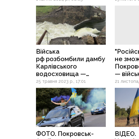
святої Анни у Карлівці
на оку
Донець
Війська
"Російс
рф розбомбили дамбу
не змож
Карлівського
Покровс
водосховища —
— війсь
найближчі селища під
25 травня 2023 р., 17:01
21 листопад
загрозою підтоплення
ФОТО. Покровськ-
ВІДЕО.