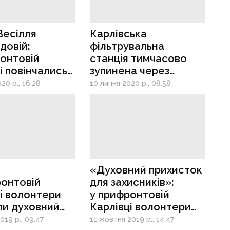
Весілля
Карлівська
довій:
фільтрувальна
онтовій
станція тимчасово
і повінчались
зупинена через
кі військові
ремонтні роботи
20 р., 16:28
10 липня 2020 р., 08:58
«Духовний прихисток
ронтовій
для захисників»:
і волонтери
у прифронтовій
ли духовний
Карлівці волонтери
ок для
будують церкву
019 р., 09:47
11 жовтня 2019 р., 14:47