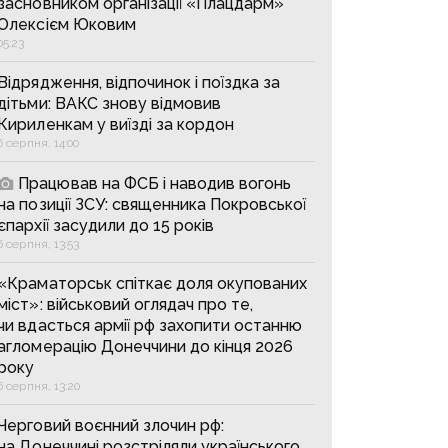
засновником організації «Плацдарм»
Олексієм Юковим
05:23
Відрядження, відпочинок і поїздка за
дітьми: ВАКС знову відмовив
Кириленкам у виїзді за кордон
6 серпня, 14:00
Працював на ФСБ і наводив вогонь
на позиції ЗСУ: священника Покровської
єпархії засудили до 15 років
6 серпня, 13:53
«Краматорськ спіткає доля окупованих
міст»: військовий оглядач про те,
чи вдасться армії рф захопити останню
агломерацію Донеччини до кінця 2026
року
6 серпня, 13:20
Черговий воєнний злочин рф:
на Донеччині розстріляли українського