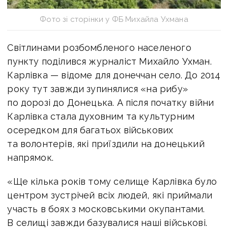
Фото зі сторінки у ФБ Михайла Ухмана
Світлинами розбомбленого населеного
пункту поділився журналіст Михайло Ухман.
Карлівка — відоме для донеччан село. До 2014
року тут завжди зупинялися «на рибу»
по дорозі до Донецька. А після початку війни
Карлівка стала духовним та культурним
осередком для багатьох військових
та волонтерів, які приїздили на донецький
напрямок.
«Ще кілька років тому селище Карлівка було
центром зустрічей всіх людей, які приймали
участь в боях з московськими окупантами.
В селищі завжди базувалися наші військові.