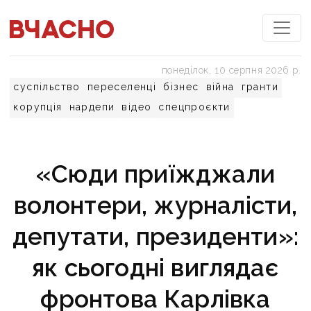
понеділок, 10 серпня 2026 р.
суспільство
переселенці
бізнес
війна
гранти
корупція
нардепи
відео
спецпроєкти
«Сюди приїжджали
волонтери, журналісти,
депутати, президенти»:
як сьогодні виглядає
фронтова Карлівка