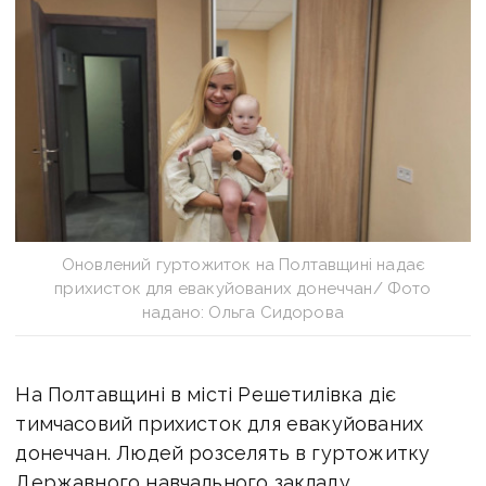
Оновлений гуртожиток на Полтавщині надає
прихисток для евакуйованих донеччан/ Фото
надано: Ольга Сидорова
На Полтавщині в місті Решетилівка діє
тимчасовий прихисток для евакуйованих
донеччан. Людей розселять
в гуртожитку
Державного навчального закладу