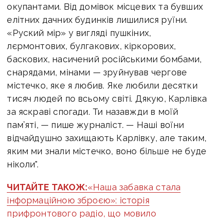
окупантами. Від домівок місцевих та бувших
елітних дачних будинків лишилися руїни.
«Руский мір» у вигляді пушкіних,
лєрмонтових, булгакових, кіркорових,
баскових, насичений російськими бомбами,
снарядами, мінами — зруйнував чергове
містечко, яке я любив. Яке любили десятки
тисяч людей по всьому світі. Дякую, Карлівка
за яскраві спогади. Ти назавжди в моїй
пам’яті, — пише журналіст. —
Наші воїни
відчайдушно захищають Карлівку, але таким,
яким ми знали містечко, воно більше не буде
ніколи".
ЧИТАЙТЕ ТАКОЖ:
«Наша забавка стала
інформаційною зброєю»: історія
прифронтового радіо, що мовило