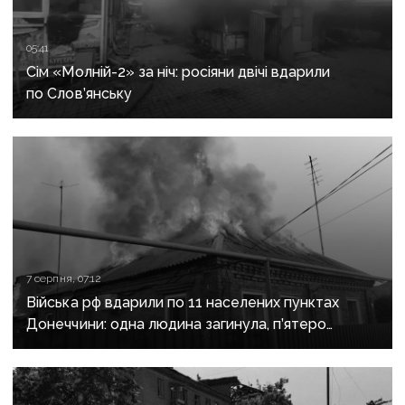
05:41
Сім «Молній-2» за ніч: росіяни двічі вдарили
по Слов’янську
7 серпня, 07:12
Війська рф вдарили по 11 населених пунктах
Донеччини: одна людина загинула, п’ятеро
поранені