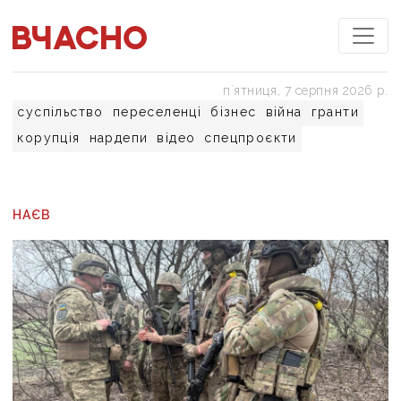
пʼятниця, 7 серпня 2026 р.
суспільство
переселенці
бізнес
війна
гранти
корупція
нардепи
відео
спецпроєкти
НАЄВ