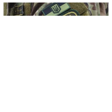
В Об’єднаних силах активно впроваджують
англійську
11 червня 2020 р., 16:25