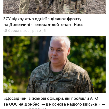
ЗСУ відходять з однієї з ділянок фронту
на Донеччині - генерал-лейтенант Наєв
18 березня 2025 р., 10:36
«Досвідчені військові офіцери, які пройшли АТО
та ООС на Донбасі — це основа нашого війська», —