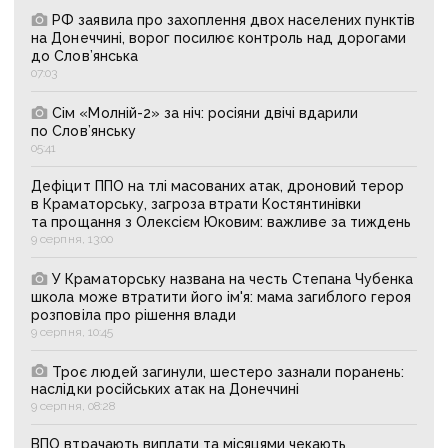
РФ заявила про захоплення двох населених пунктів
на Донеччині, ворог посилює контроль над дорогами
до Слов’янська
07:03
Сім «Молній-2» за ніч: росіяни двічі вдарили
по Слов’янську
05:41
Дефіцит ППО на тлі масованих атак, дроновий терор
в Краматорську, загроза втрати Костянтинівки
та прощання з Олексієм Юковим: важливе за тиждень
9 серпня, 13:00
У Краматорську названа на честь Степана Чубенка
школа може втратити його ім'я: мама загиблого героя
розповіла про рішення влади
9 серпня, 10:45
Троє людей загинули, шестеро зазнали поранень:
наслідки російських атак на Донеччині
9 серпня, 08:28
ВПО втрачають виплати та місяцями чекають