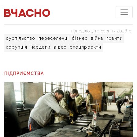
понеділок, 10 серпня 2026 р.
суспільство
переселенці
бізнес
війна
гранти
корупція
нардепи
відео
спецпроєкти
ПІДПРИЄМСТВА