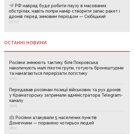
РФ навряд буде робити паузу в масованих
обстрілах, навіть попри намір створити запас ракет і
дронів перед зимовим періодом — Скібіцький
07:07
ОСТАННІ НОВИНИ
Росіяни змінюють тактику біля Покровська:
накопичують малі піхотні групи, готують бронештурми
та намагаються перерізати логістику
10:15
Передавав росіянам позиції військових та рух дронів:
у Краматорську затримали адміністратора Telegram-
каналу
09:05
Росіяни атакували 5 населених пунктів
Донеччини — поранено чотирьох людей
08:02