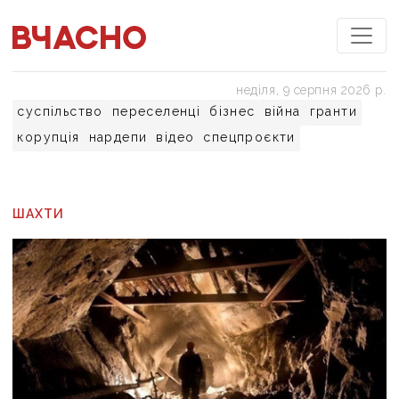
неділя, 9 серпня 2026 р.
суспільство
переселенці
бізнес
війна
гранти
корупція
нардепи
відео
спецпроєкти
ШАХТИ