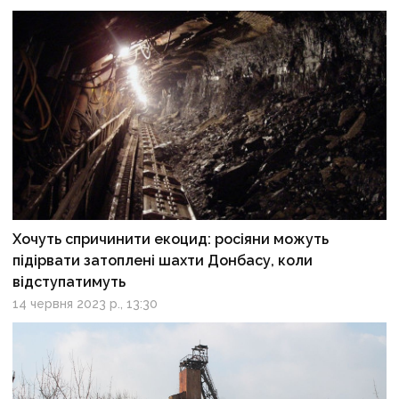
Хочуть спричинити екоцид: росіяни можуть
підірвати затоплені шахти Донбасу, коли
відступатимуть
14 червня 2023 р., 13:30