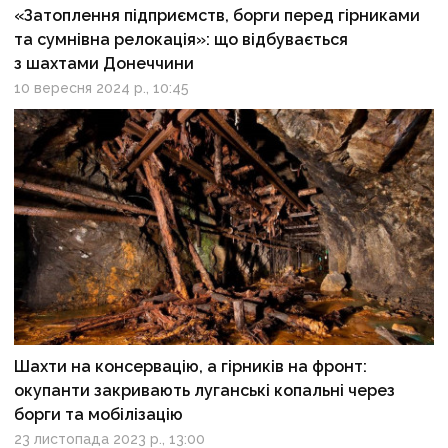
«Затоплення підприємств, борги перед гірниками
та сумнівна релокація»: що відбувається
з шахтами Донеччини
10 вересня 2024 р., 10:45
Шахти на консервацію, а гірників на фронт:
окупанти закривають луганські копальні через
борги та мобілізацію
23 листопада 2023 р., 13:00