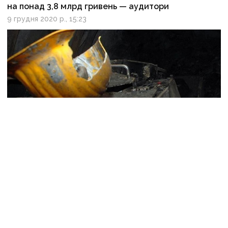
на понад 3,8 млрд гривень — аудитори
9 грудня 2020 р., 15:23
Бойовики знищили шахти ОРДЛО та вербують
безробітних гірників до шахт Росії
16 листопада 2020 р., 11:42