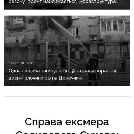
сезону: фронт наближається, інфраструктура
критично зруйнована
6 серпня, 07:16
Одна людина загинула, ще 9 зазнали поранень:
воєнні злочини рф на Донеччині
Справа ексмера