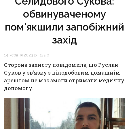
Селидового Сукова:
обвинуваченому
пом’якшили запобіжний
захід
14 червня 2023 р., 12:50
Сторона захисту повідомила, що Руслан
Суков у зв’язку з цілодобовим домашнім
арештом не має змоги отримати медичну
допомогу.