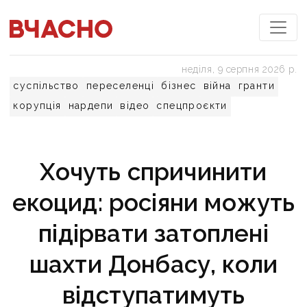
неділя, 9 серпня 2026 р.
суспільство
переселенці
бізнес
війна
гранти
корупція
нардепи
відео
спецпроєкти
Хочуть спричинити
екоцид: росіяни можуть
підірвати затоплені
шахти Донбасу, коли
відступатимуть