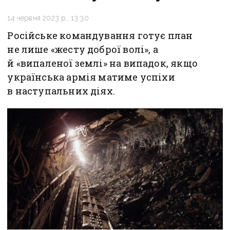
14 червня 2023 р., 13:30
Російське командування готує план
не лише «жесту доброї волі», а
й «випаленої землі» на випадок, якщо
українська армія матиме успіхи
в наступальних діях.