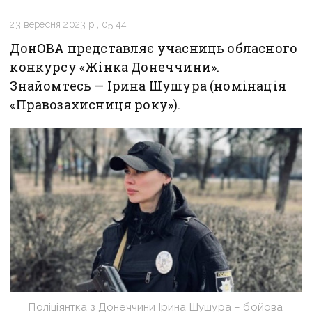
23 вересня 2023 р., 05:44
ДонОВА представляє учасниць обласного
конкурсу «Жінка Донеччини».
Знайомтесь — Ірина Шушура (номінація
«Правозахисниця року»).
Поліціянтка з Донеччини Ірина Шушура – бойова