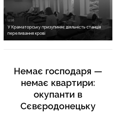
12:16
У Краматорську призупиняє діяльність станція
переливання крові
Немає господаря —
немає квартири:
окупанти в
Сєвєродонецьку