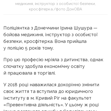
медикиня, інструктор з особистої безпеки,
кросфітерка./фото ДонОВА
Поліціянтка з Донеччини Ірина Шушура —
бойова медикиня, інструктор з особистої
безпеки, кросфітерка. Вона прийшла
у поліцію 5 років тому.
Про цю професію мріяла з дитинства, однак
спочатку здобула економічну освіту
й працювала в торгівлі.
У 2018 році наважилася докорінно змінити
своє життя та вступила до юридичного
інституту в м. Кривий Ріг на факультет
«Превентивна діяльність». У цьому ж році