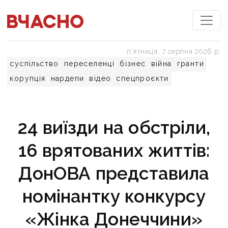
пʼятниця, 7 серпня 2026 р.
суспільство
переселенці
бізнес
війна
гранти
корупція
нардепи
відео
спецпроєкти
24 виїзди на обстріли,
16 врятованих життів:
ДонОВА представила
номінантку конкурсу
«Жінка Донеччини»