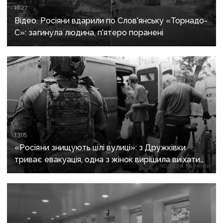
16:27
Відео. Росіяни вдарили по Слов’янську «Торнадо-
С»: загинула людина, п’ятеро поранені
13:05
«Росіяни знищують цілі вулиці»: з Дружківки
триває евакуація, одна з жінок вирішила виїхати
після загибелі чоловіка