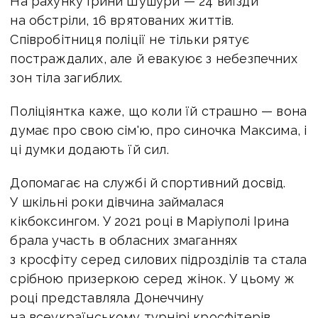
На рахунку Ірини Шушури — 24 виїзди
на обстріли, 16 врятованих життів.
Співробітниця поліції не тільки рятує
постраждалих, але й евакуює з небезпечних
зон тіла загиблих.
Поліціянтка каже, що коли їй страшно — вона
думає про свою сім'ю, про синочка Максима, і
ці думки додають їй сил.
Допомагає на службі й спортивний досвід.
У шкільні роки дівчина займалася
кікбоксингом. У 2021 році в Маріуполі Ірина
брала участь в обласних змаганнях
з кросфіту серед силових підрозділів та стала
срібною призеркою серед жінок. У цьому ж
році представляла Донеччину
на всеукраїнському турнірі кросфітерів