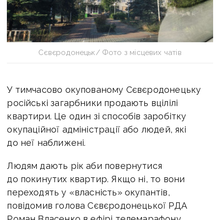
Сєвєродонецьк/ Фото з місцевих чатів
У тимчасово окупованому Сєвєродонецьку
російські загарбники продають вцілілі
квартири. Це один зі способів заробітку
окупаційної адміністрації або людей, які
до неї наближені.
Людям дають рік аби повернутися
до покинутих квартир. Якщо ні, то вони
переходять у «власність» окупантів,
повідомив голова Сєвєродонецької РДА
Роман Власенко в ефірі телемарафону.