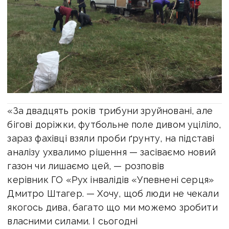
«За двадцять років трибуни зруйновані, але
бігові доріжки, футбольне поле дивом уціліло,
зараз фахівці взяли проби ґрунту, на підставі
аналізу ухвалимо рішення — засіваємо новий
газон чи лишаємо цей, — розповів
керівник ГО «Рух інвалідів «Упевнені серця»
Дмитро Штагер. — Хочу, щоб люди не чекали
якогось дива, багато що ми можемо зробити
власними силами. І сьогодні