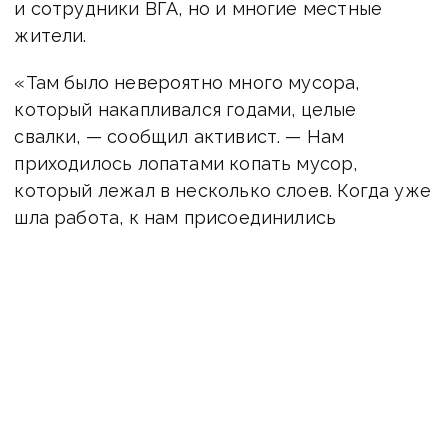
и сотрудники ВГА, но и многие местные
жители.
«Там было невероятно много мусора,
который накапливался годами, целые
свалки, — сообщил активист. — Нам
приходилось лопатами копать мусор,
который лежал в несколько слоев. Когда уже
шла работа, к нам присоединились
старшеклассники 7-й школы, она
с экологическим уклоном. Дети пришли
вместе с учителем, они стали собирать
мусор из воды».
Всего жители Торецка собрали около
популярного ставка 7,5 кубометров мусора.
Андрей Грудкин сообщил, что активисты