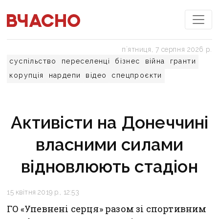
пʼятниця, 7 серпня 2026 р.
суспільство
переселенці
бізнес
війна
гранти
корупція
нардепи
відео
спецпроєкти
Активісти на Донеччині
власними силами
відновлюють стадіон
15 квітня 2019 р., 12:53
ГО «Упевнені серця» разом зі спортивним