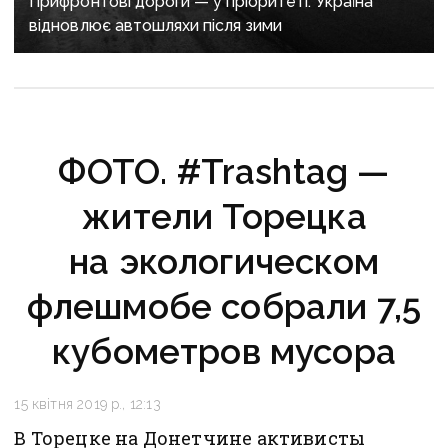
Прифронтові дороги — у пріоритеті: Україна
відновлює автошляхи після зими
ФОТО. #Trashtag —
жители Торецка
на экологическом
флешмобе собрали 7,5
кубометров мусора
15 квітня 2019 р., 12:13
В Торецке на Донетчине активисты