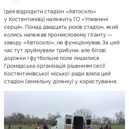
Ідея відродити стадіон «Автоскло»
у Костянтинівці належить ГО «Упевнені
серця». Понад двадцять років стадіон, який
колись належав промисловому гіганту —
заводу «Автоскло», не функціонував. За цей
час тут зруйнували трибуни, але бігові
доріжки і футбольне поле лишилися.
Громадська організація рішенням сесії
Костянтинівської міської ради взяла цей
стадіон (земельну ділянку) у користування.