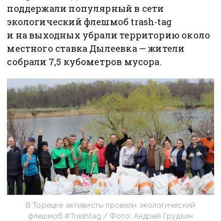
поддержали популярный в сети
экологический флешмоб trash-tag
и на выходных убрали территорию около
местного ставка Дылеевка — жители
собрали 7,5 кубометров мусора.
В Торецке активисты провели экологический
флешмоб #Trashtag / Фото: Андрей Грудкин