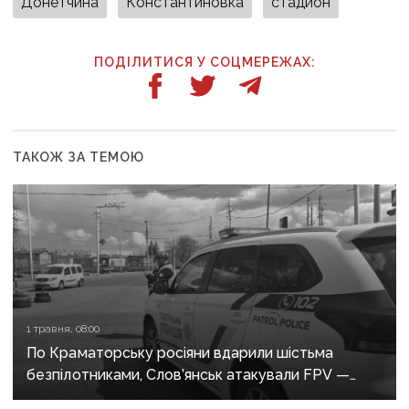
Донетчина
Константиновка
стадион
ПОДІЛИТИСЯ У СОЦМЕРЕЖАХ:
ТАКОЖ ЗА ТЕМОЮ
1 травня, 08:00
По Краматорську росіяни вдарили шістьма
безпілотниками, Слов’янськ атакували FPV —
росіяни не припиняють обстріли Донеччини