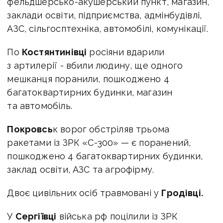
фельдшерсько-акушерський пункт, магазин,
заклади освіти, підприємства, адмінбудівлі,
АЗС, сільгосптехніка, автомобілі, комунікації.
По
Костянтинівці
росіяни вдарили
з артилерії - вбили людину, ще одного
мешканця поранили, пошкоджено 4
багатоквартирних будинки, магазин
та автомобіль.
Покровсь
к ворог обстріляв трьома
ракетами із ЗРК «С-300» — є поранений,
пошкоджено 4 багатоквартирних будинки,
заклад освіти, АЗС та агрофірму.
Двоє цивільних осіб травмовані у
Гродівці.
У
Сергіївці
війська рф поцілили із ЗРК