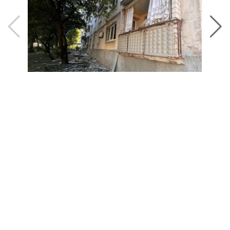
Оперативну інформацію про події
Донбасу публікуємо у телеграм-
каналі
t.me/vchasnoua
. Приєднуйтеся!
війна
Покровськ
Мирноград
покровський напрямок
обстріли
новини Донбасу