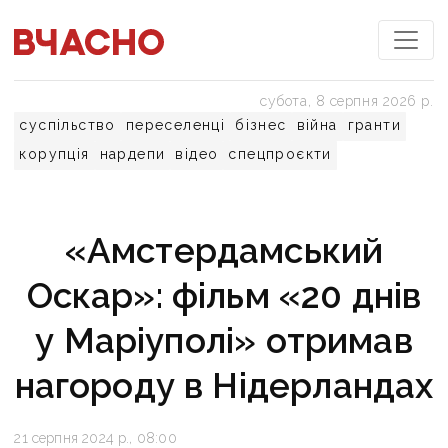
субота, 8 серпня 2026 р.
суспільство
переселенці
бізнес
війна
гранти
корупція
нардепи
відео
спецпроєкти
«Амстердамський
Оскар»: фільм «20 днів
у Маріуполі» отримав
нагороду в Нідерландах
21 серпня 2024 р., 08:00