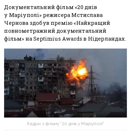
Документальний фільм «20 днів
у Маріуполі» режисера Мстислава
Чернова здобув премію «Найкращий
повнометражний документальний
фільм» на Septimius Awards в Нідерландах.
Кадри з фільму "20 днів у Маріуполі"