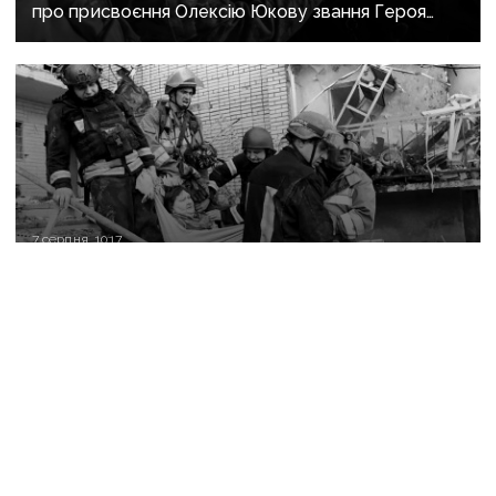
про присвоєння Олексію Юкову звання Героя
України посмертно
7 серпня, 10:17
Зруйновані сходи, палаючі квартири й провалля
під ногами: як рятували людей із
багатоповерхівки в Краматорську