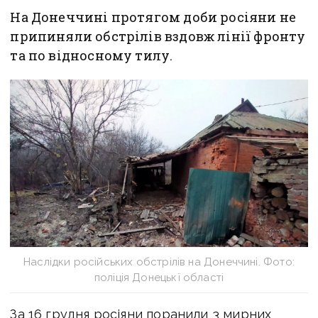
На Донеччині протягом доби росіяни не
припиняли обстрілів вздовж лінії фронту
та по відносному тилу.
Наслідки російських обстрілів на Донеччині. Фото:
поліція Донецькї області
За 16 грудня росіяни поранили 3 мирних