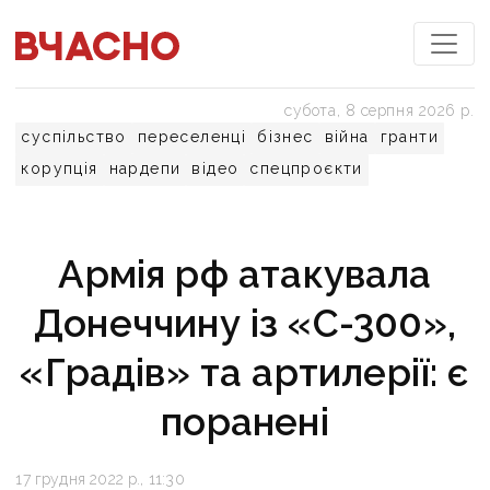
субота, 8 серпня 2026 р.
суспільство
переселенці
бізнес
війна
гранти
корупція
нардепи
відео
спецпроєкти
Армія рф атакувала
Донеччину із «С-300»,
«Градів» та артилерії: є
поранені
17 грудня 2022 р., 11:30