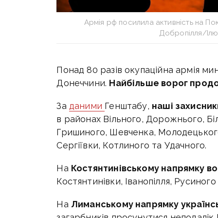
Армія рф посилила активність на П
Добропілля/Ілю
Понад 80 разів окупаційна армія мин
Донеччини.
Найбільше ворог продо
За
даними
Генштабу,
наші захисник
в районах Вільного, Дорожнього, Бі
Гришиного, Шевченка, Молодецького
Сергіївки, Котлиного та Удачного.
На
Костянтинівському напрямку вор
Костянтинівки, Іванопілля, Русиного
На
Лиманському напрямку українсь
загарбників просунутися неподалік 