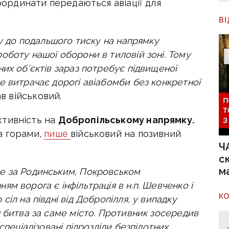
координати передаються авіації для
В
ку до подальшого тиску на напрямку
оботу нашої оборони в тиловій зоні. Тому
их об'єктів зараз потребує підвищеної
е витрачає дорогі авіабомби без конкретної
в військовий.
ктивність на
Добропільському напрямку.
а горами,
пише
військовий на позивний
Ч
с
м
е за Родинським, Покровськом
м ворога є інфільтрація в н.п. Шевченко і
К
іл на півдні від Добропілля, у випадку
 битва за саме місто. Противник зосередив
спеціалізовані підрозділи безпілотних