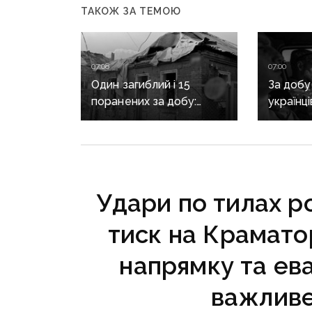
ТАКОЖ ЗА ТЕМОЮ
07:08
07:00
Один загиблий і 15
За добу
поранених за добу:
українц
ворог масовано
петицію
обстріляв Донеччину
Олексію
Героя У
посмер
Удари по тилах р
тиск на Крамато
напрямку та ева
важливе