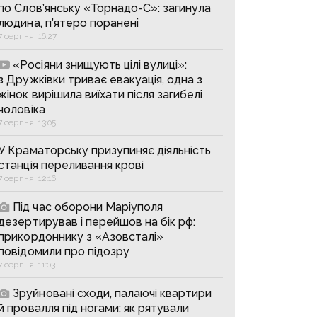
по Слов’янську «Торнадо-С»: загинула
людина, п’ятеро поранені
7 серпня, 16:27
«Росіяни знищують цілі вулиці»:
з Дружківки триває евакуація, одна з
жінок вирішила виїхати після загибелі
чоловіка
7 серпня, 13:05
У Краматорську призупиняє діяльність
станція переливання крові
7 серпня, 12:16
Під час оборони Маріуполя
дезертирував і перейшов на бік рф:
прикордоннику з «Азовсталі»
повідомили про підозру
7 серпня, 11:03
Зруйновані сходи, палаючі квартири
й провалля під ногами: як рятували