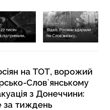
7 серпня, 16:27
 27 тисяч
Відео. Росіяни вдарили
ів підтримали
по Слов’янську
 про присвоєння
«Торнадо-С»: загинула
 Юкову звання
людина, п’ятеро
країни
поранені
тно
осіян на ТОТ, ворожий
рсько-Слов`янському
куація з Донеччини:
 за тиждень