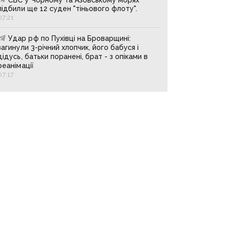
підбили ще 12 суден "тіньового флоту".
07:21
Удар рф по Пухівці на Броварщині:
загинули 3-річний хлопчик, його бабуся і
дідусь, батьки поранені, брат - з опіками в
реанімації
07:17