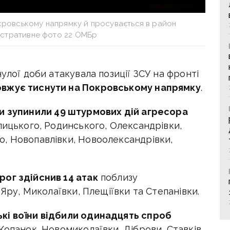
окровському напрямку й просувається в район
стративне фото 22 ОМБр
улої доби атакувала позиції ЗСУ на фронті
вжує тиснути на Покровському напрямку
.
и зупинили 49 штурмових дій агресора
лицького, Родинського, Олександрівки,
, Новопавлівки, Новоолександрівки,
ог здійснив 14 атак
поблизу
 Яру, Миколаївки, Плещіївки та Степанівки.
кі воїни відбили одинадцять спроб
Копанок, Новомиколаївки, Діброви, Ставків,