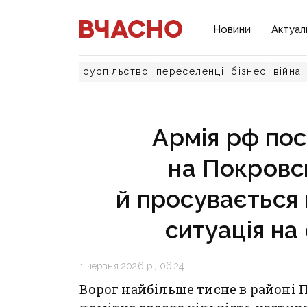
Новини
Актуал
суспільство
переселенці
бізнес
війна
Армія рф пос
на Покровс
й просувається 
ситуація на
1 червня 2026 р., 06:24
Ворог найбільше тисне в районі 