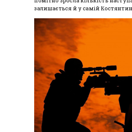
помітно зросла кількість наступа
залишається й у самій Костянтин