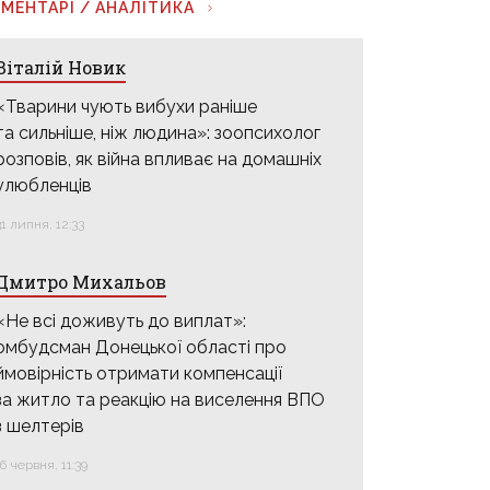
МЕНТАРІ / АНАЛІТИКА
Віталій Новик
«Тварини чують вибухи раніше
та сильніше, ніж людина»: зоопсихолог
розповів, як війна впливає на домашніх
улюбленців
31 липня, 12:33
Дмитро Михальов
«Не всі доживуть до виплат»:
омбудсман Донецької області про
ймовірність отримати компенсації
за житло та реакцію на виселення ВПО
з шелтерів
16 червня, 11:39