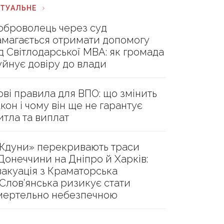
КТУАЛЬНЕ
оброволець через суд
амагається отримати допомогу
ід Світлодарської МВА: як громада
уйнує довіру до влади
ові правила для ВПО: що змінить
акон і чому він ще не гарантує
итла та виплат
Ждуни» перекривають траси
 Донеччини на Дніпро й Харків:
вакуація з Краматорська
 Слов’янська ризикує стати
мертельно небезпечною