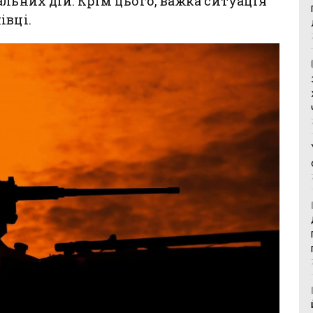
льних дій. Крім цього, важка ситуація
івці.