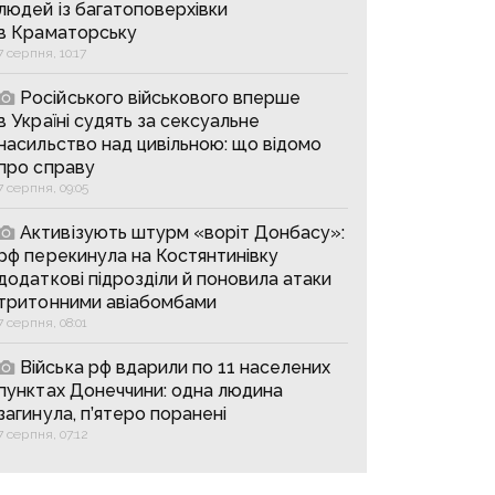
людей із багатоповерхівки
в Краматорську
7 серпня, 10:17
Російського військового вперше
в Україні судять за сексуальне
насильство над цивільною: що відомо
про справу
7 серпня, 09:05
Активізують штурм «воріт Донбасу»:
рф перекинула на Костянтинівку
додаткові підрозділи й поновила атаки
тритонними авіабомбами
7 серпня, 08:01
Війська рф вдарили по 11 населених
пунктах Донеччини: одна людина
загинула, п’ятеро поранені
7 серпня, 07:12