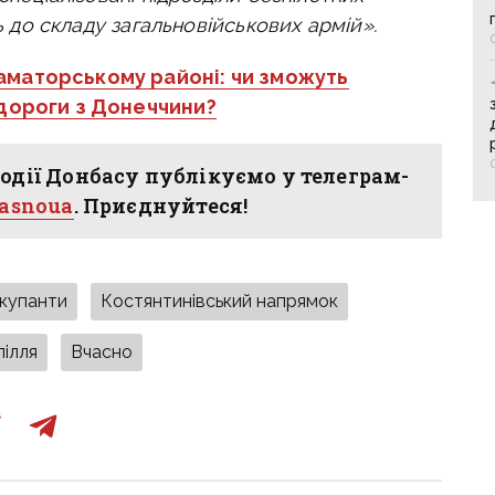
ть до складу загальновійськових армій».
раматорському районі: чи зможуть
 дороги з Донеччини?
одії Донбасу публікуємо у телеграм-
hasnoua
. Приєднуйтеся!
окупанти
Костянтинівський напрямок
ілля
Вчасно