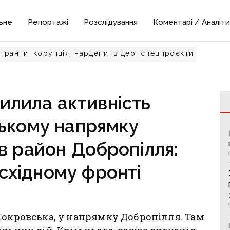
ьне
Репортажі
Розслідування
Коментарі / Аналіти
гранти
корупція
нардепи
відео
спецпроєкти
илила активність
ькому напрямку
в район Добропілля:
 східному фронті
Покровська, у напрямку Добропілля. Там