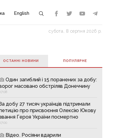
ка
English
субота, 8 серпня 2026 р.
ОСТАННІ НОВИНИ
ПОПУЛЯРНE
Один загиблий і 15 поранених за добу:
ворог масовано обстріляв Донеччину
07:08
За добу 27 тисяч українців підтримали
петицію про присвоєння Олексію Юкову
звання Героя України посмертно
07:00
Відео. Росіяни вдарили