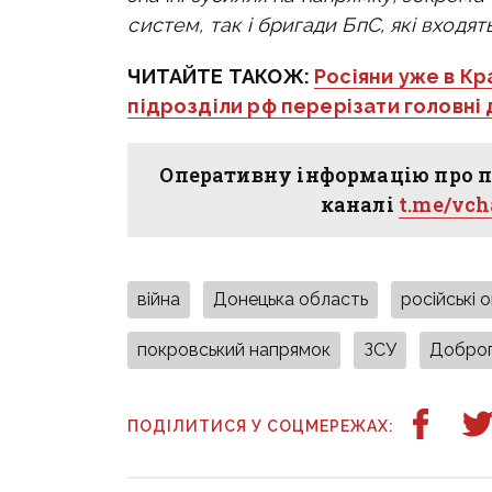
систем, так і бригади БпС, які входя
ЧИТАЙТЕ ТАКОЖ:
Росіяни уже в К
підрозділи рф перерізати головні
Оперативну інформацію про п
каналі
t.me/vc
війна
Донецька область
російські 
покровський напрямок
ЗСУ
Доброп
ПОДІЛИТИСЯ У СОЦМЕРЕЖАХ: