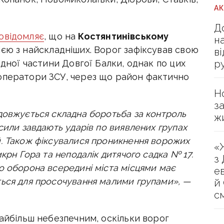
А
Д
овідомляє
, що на
Костянтинівському
н
єю з найскладніших. Ворог зафіксував свою
в
р
ідної частини Довгої Балки, однак по цих
оператори ЗСУ, через що район фактично
Н
з
довжується складна боротьба за контроль
ж
сили завдають ударів по виявлених групах
. Також фіксувалися проникнення ворожих
«
крн Гора та неподалік дитячого садка № 17.
з
о оборона всередині міста місцями має
е
ться для просочування малими групами», —
й
с
найбільш небезпечним, оскільки ворог