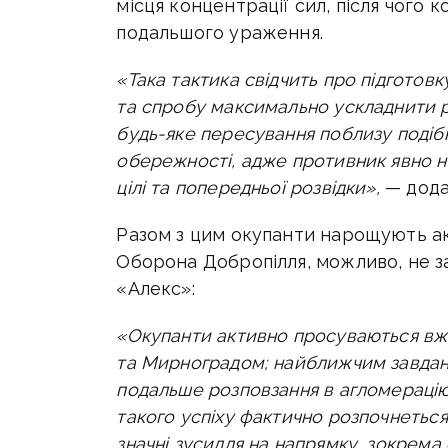
місця концентрації сил, після чого 
подальшого ураження.
«Така тактика свідчить про підготов
та спробу максимально ускладнити р
будь-яке пересування поблизу подібн
обережності, адже противник явно н
цілі та попередньої розвідки»,
— дода
Разом з цим окупанти нарощують а
Оборона Добропілля, можливо, не з
«Алекс»:
«Окупанти активно просуваються вж
та Мирноградом; найближчим завдання
подальше розповзання в агломерацію с
такого успіху фактично розпочнеться
значні зусилля на напрямку, зокрема 