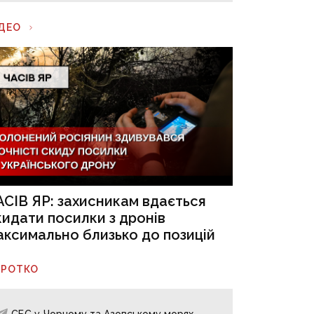
ІДЕО
АСІВ ЯР: захисникам вдається
кидати посилки з дронів
аксимально близько до позицій
ОРОТКО
СБС у Чорному та Азовському морях