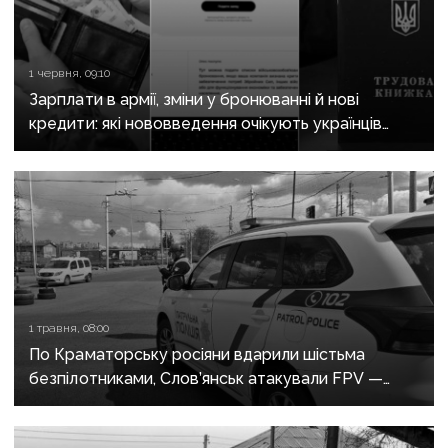
1 червня, 09:10
Зарплати в армії, зміни у бронюванні й нові
кредити: які нововведення очікують українців
у червні
1 травня, 08:00
По Краматорську росіяни вдарили шістьма
безпілотниками, Слов’янськ атакували FPV —
росіяни не припиняють обстріли Донеччини