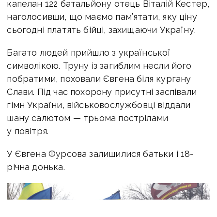
капелан 122 батальйону отець Віталій Кестер,
наголосивши, що маємо пам’ятати, яку ціну
сьогодні платять бійці, захищаючи Україну.
Багато людей прийшло з української
символікою. Труну із загиблим несли його
побратими, поховали Євгена біля кургану
Слави. Під час похорону присутні заспівали
гімн України, військовослужбовці віддали
шану салютом — трьома пострілами
у повітря.
У Євгена Фурсова залишилися батьки і 18-
річна донька.