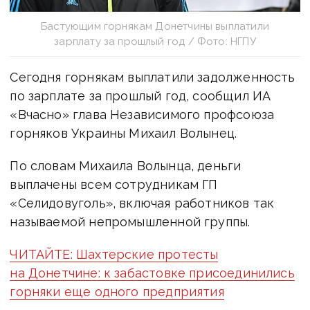
Бастующим горнякам Донетчины выплатили
зарплату за прошлый год / Фото: НГПУ
Сегодня горнякам выплатили задолженность
по зарплате за прошлый год, сообщил ИА
«Вчасно» глава Независимого профсоюза
горняков Украины Михаил Волынец.
По словам Михаила Волынца, деньги
выплачены всем сотрудникам ГП
«Селидовуголь», включая работников так
называемой непромышленной группы.
ЧИТАЙТЕ: Шахтерские протесты
на Донетчине: к забастовке присоединились
горняки еще одного предприятия