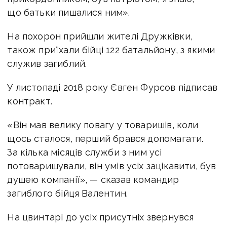
що батьки пишалися ним».
На похорон прийшли жителі Дружківки,
також приїхали бійці 122 батальйону, з якими
служив загиблий.
У листопаді 2018 року Євген Фурсов підписав
контракт.
«Він мав велику повагу у товаришів, коли
щось сталося, перший брався допомагати.
За кілька місяців служби з ним усі
потоваришували, він умів усіх зацікавити, був
душею компанії», — сказав командир
загиблого бійця Валентин.
На цвинтарі до усіх присутніх звернувся