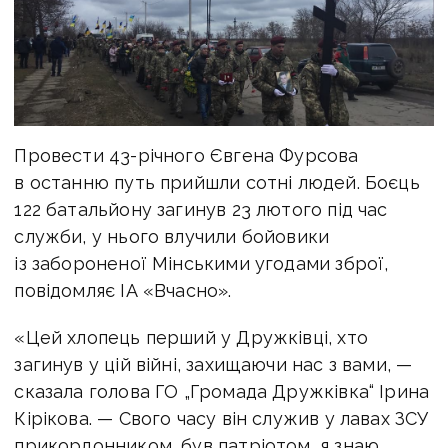
Провести 43-річного Євгена Фурсова
в останню путь прийшли сотні людей. Боєць
122 батальйону загинув 23 лютого під час
служби, у нього влучили бойовики
із забороненої Мінськими угодами зброї,
повідомляє ІА «Вчасно».
«Цей хлопець перший у Дружківці, хто
загинув у цій війні, захищаючи нас з вами, —
сказала голова ГО „Громада Дружківка“ Ірина
Кірікова. — Свого часу він служив у лавах ЗСУ
прикордонником, був патріотом, я знаю,