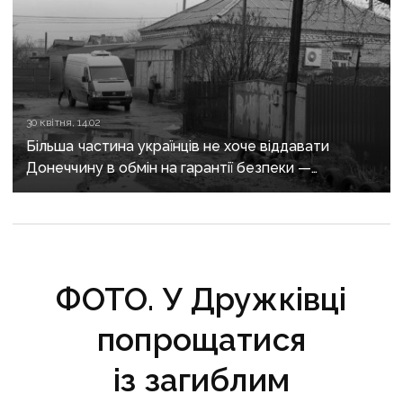
30 квітня, 14:02
Більша частина українців не хоче віддавати
Донеччину в обмін на гарантії безпеки —
опитування КМІС
ФОТО. У Дружківці
попрощатися
із загиблим