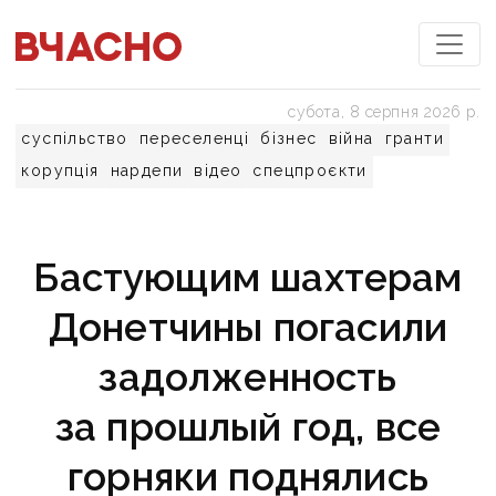
субота, 8 серпня 2026 р.
суспільство
переселенці
бізнес
війна
гранти
корупція
нардепи
відео
спецпроєкти
Бастующим шахтерам
Донетчины погасили
задолженность
за прошлый год, все
горняки поднялись