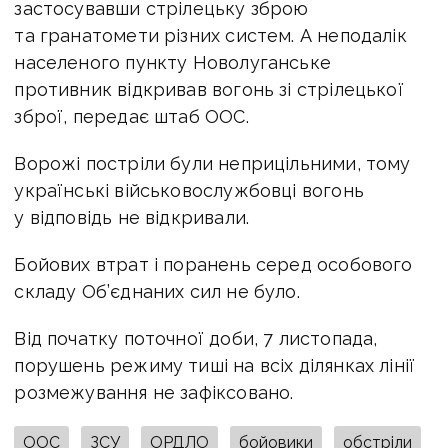
застосувавши стрілецьку зброю
та гранатомети різних систем. А неподалік
населеного пункту Новолуганське
противник відкривав вогонь зі стрілецької
зброї, передає штаб ООС.
Ворожі постріли були неприцільними, тому
українські військовослужбовці вогонь
у відповідь не відкривали.
Бойових втрат і поранень серед особового
складу Об’єднаних сил не було.
Від початку поточної доби, 7 листопада,
порушень режиму тиші на всіх ділянках лінії
розмежування не зафіксовано.
ООС
ЗСУ
ОРДЛО
бойовики
обстріли