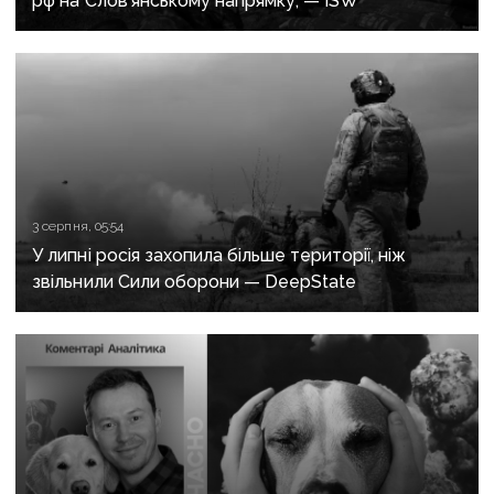
рф на Слов’янському напрямку, — ISW
3 серпня, 05:54
У липні росія захопила більше території, ніж
звільнили Сили оборони — DeepState