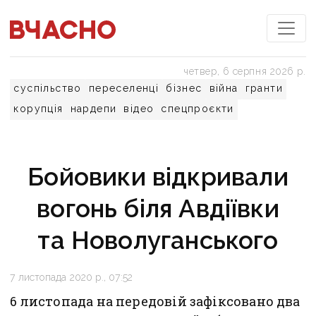
четвер, 6 серпня 2026 р.
суспільство
переселенці
бізнес
війна
гранти
корупція
нардепи
відео
спецпроєкти
Бойовики відкривали
вогонь біля Авдіївки
та Новолуганського
7 листопада 2020 р., 07:52
6 листопада на передовій зафіксовано два