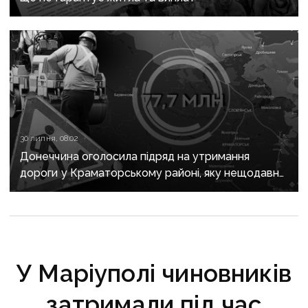
30 липня, 08:02
Донеччина оголосила підряд на утримання
дороги у Краматорському районі, яку нещодавно
вже ремонтували
У Маріуполі чиновників
затримали під час