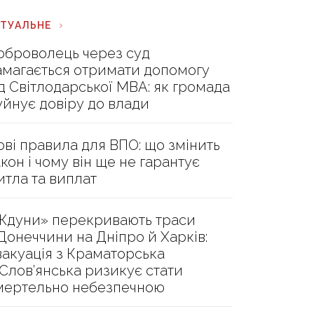
КТУАЛЬНЕ
оброволець через суд
амагається отримати допомогу
ід Світлодарської МВА: як громада
уйнує довіру до влади
ові правила для ВПО: що змінить
акон і чому він ще не гарантує
итла та виплат
Ждуни» перекривають траси
 Донеччини на Дніпро й Харків:
вакуація з Краматорська
 Слов’янська ризикує стати
мертельно небезпечною