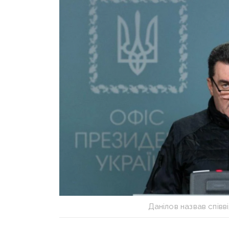
Данілов назвав співв