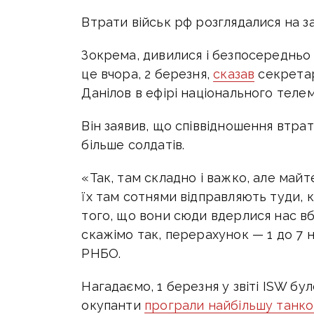
Втрати військ рф розглядалися на за
Зокрема, дивилися і безпосередньо 
це вчора, 2 березня,
сказав
секретар
Данілов в ефірі національного теле
Він заявив, що співвідношення втрат
більше солдатів.
«Так, там складно і важко, але майте
їх там сотнями відправляють туди, 
того, що вони сюди вдерлися нас вби
скажімо так, перерахунок — 1 до 7 
РНБО.
Нагадаємо, 1 березня у звіті ISW бу
окупанти
програли найбільшу танков