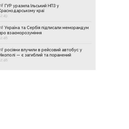
ГУР уразила Ільський НПЗ у
Краснодарському краї
12:49
Україна та Сербія підписали меморандум
про взаєморозуміння
12:48
росіяни влучили в рейсовий автобус у
Нікополі — є загиблий та поранений
12:48