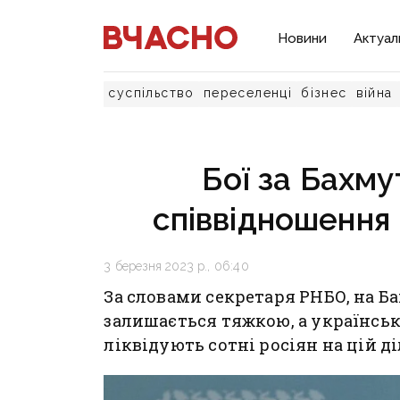
Новини
Актуал
суспільство
переселенці
бізнес
війна
Бої за Бахму
співвідношення 
3 березня 2023 р., 06:40
За словами секретаря РНБО, на 
залишається тяжкою, а українсь
ліквідують сотні росіян на цій д