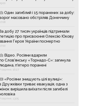
09:00
Один загиблий і 15 поранених за добу:
ворог масовано обстріляв Донеччину
07:08
За добу 27 тисяч українців підтримали
петицію про присвоєння Олексію Юкову
звання Героя України посмертно
07:00
Відео. Росіяни вдарили
по Слов’янську «Торнадо-С»: загинула
людина, п’ятеро поранені
7 серпня, 16:27
«Росіяни знищують цілі вулиці»:
з Дружківки триває евакуація, одна з
жінок вирішила виїхати після загибелі
чоловіка
7 серпня, 13:05