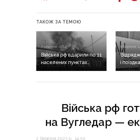
ТАКОЖ ЗА ТЕМОЮ
7 серпня, 07:12
6 серпня, 1
Війська рф вдарили по 11
Відрядж
населених пунктах
і поїздк
Донеччини: одна людина
знову в
загинула, п’ятеро
Кирилен
поранені
за корд
Війська рф го
на Вугледар — ек
2 березня 2023 р., 14:50