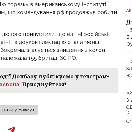
Цю поразку в американському Інституті
А
 тим, що командування рф продовжує робити
Д
н
6 лютого припустили, що елітні російські
в
країні та доукомплектацію стали менш
р
. Зокрема, згадується знищення 2 колон
 належала 155 бригаді ЗС РФ.
Н
з
ж
одії Донбасу публікуємо у телеграм-
hasnoua
. Приєднуйтеся!
«
з
е
трати у Бахмуті
й
с