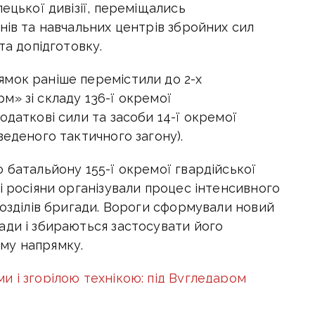
ецької дивізії, переміщались
нів та навчальних центрів збройних сил
та допідготовку.
мок раніше перемістили до 2-х
м» зі складу 136-ї окремої
одаткові сили та засоби 14-ї окремої
веденого тактичного загону).
 батальйону 155-ї окремої гвардійської
і росіяни організували процес інтенсивного
розділів бригади. Вороги сформували новий
ади і збираються застосувати його
му напрямку.
ми і згорілою технікою: під Вугледаром
 битву»