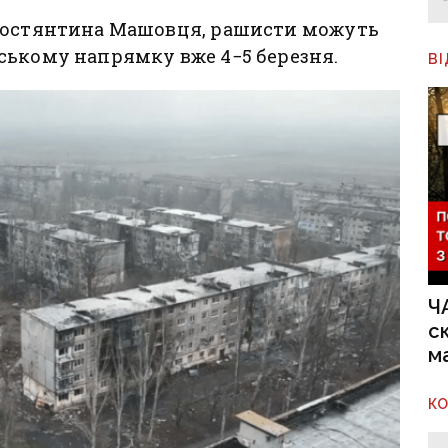
 Костянтина Машовця, рашисти можуть
ському напрямку вже 4−5 березня.
В
Ч
с
м
К