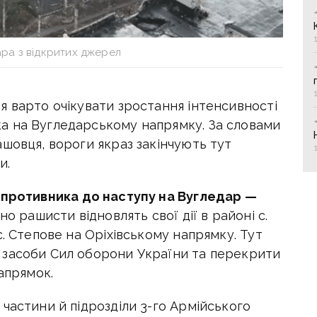
ра з відкритих джерел
я варто очікувати зростання інтенсивності
а на Вугледарському напрямку. За словами
шовця, вороги якраз закінчують тут
и.
 противника до наступу на Вугледар —
о рашисти відновлять свої дії в районі с.
с. Степове на Оріхівському напрямку. Тут
 засоби Сил оборони України та перекрити
апрямок.
частини й підрозділи 3-го Армійського