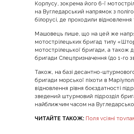
Корпусу, зокрема його 6-ї мотостріл
на Вугледарський напрямок з поліго
білорусі, де проходили відновлення 
Машовець пише, що на цей же напря
мотострілецьких бригад типу «Штор
мотострілецької бригади, а також д
бригади Спецпризначення (до 1-го з
Також, на базі десантно-штурмового
бригади морської піхоти в Маріупол
відновлення рівня боєздатності під
зведений штурмовий підрозділ бриг
найближчим часом на Вугледарсько
ЧИТАЙТЕ ТАКОЖ:
Поля усіяні трупа
росія програла «найбільшу танкову