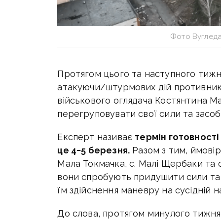
Фото Вугледа
Протягом цього та наступного тижн
атакуючи/штурмових дій противник
військового оглядача Костянтина Ма
перегруповувати свої сили та засоб
Експерт називає
термін готовності
це 4−5 березня.
Разом з тим, ймовірн
Мала Токмачка, с. Малі Щербаки та 
вони спробують придушити сили та
їм здійснення маневру на сусідній н
До слова, протягом минулого тижня 