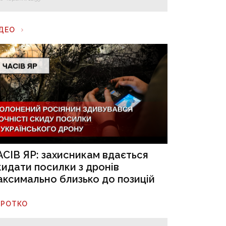
ІДЕО
АСІВ ЯР: захисникам вдається
кидати посилки з дронів
аксимально близько до позицій
ОРОТКО