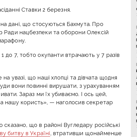
сіданні Ставки 2 березня.
на дані, що стосуються Бахмута. Про
 Ради нацбезпеки та оборони Олексій
марафону.
 1 до 7, тобто окупанти втрачають у 7 разів
 на увазі, що наші хлопці та дівчата щодня
куди вони повинні вирушати, з урахуванням
вати. Зараз ми їх убиваємо. І ось цей,
на нашу користь», — наголосив секретар
ло сказано, що в районі Вугледару російські
у битву в Україні
, втративши щонайменше