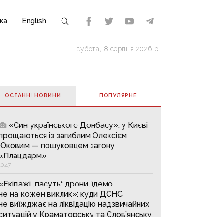
ка
English
субота, 8 серпня 2026 р.
ОСТАННІ НОВИНИ
ПОПУЛЯРНE
«Син українського Донбасу»: у Києві
прощаються із загиблим Олексієм
Юковим — пошуковцем загону
«Плацдарм»
10:47
«Екіпажі „пасуть“ дрони, їдемо
не на кожен виклик»: куди ДСНС
не виїжджає на ліквідацію надзвичайних
ситуацій у Краматорську та Слов’янську