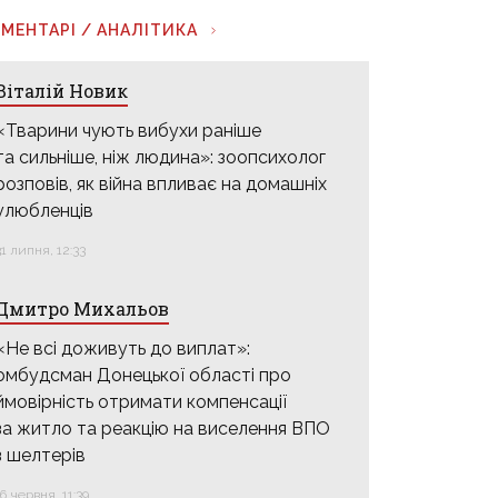
МЕНТАРІ / АНАЛІТИКА
Віталій Новик
«Тварини чують вибухи раніше
та сильніше, ніж людина»: зоопсихолог
розповів, як війна впливає на домашніх
улюбленців
31 липня, 12:33
Дмитро Михальов
«Не всі доживуть до виплат»:
омбудсман Донецької області про
ймовірність отримати компенсації
за житло та реакцію на виселення ВПО
з шелтерів
16 червня, 11:39