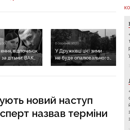
КО
4:00
6 серпня, 10:20
ення, відпочинок
У Дружківці цієї зими
а за дітьми: ВАКС
не буде опалювального
ідмовив
сезону: фронт
кам у виїзді
наближається,
он
інфраструктура
критично зруйнована
тують новий наступ
сперт назвав терміни