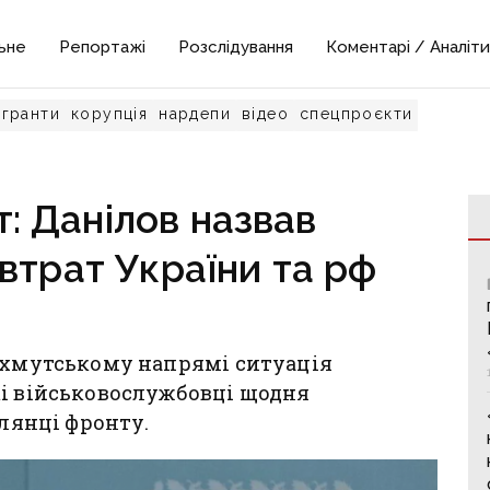
ьне
Репортажі
Розслідування
Коментарі / Аналіти
гранти
корупція
нардепи
відео
спецпроєкти
т: Данілов назвав
втрат України та рф
Бахмутському напрямі ситуація
кі військовослужбовці щодня
ілянці фронту.