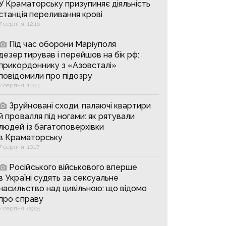
У Краматорську призупиняє діяльність
станція переливання крові
7 серпня, 12:16
Під час оборони Маріуполя
дезертирував і перейшов на бік рф:
прикордоннику з «Азовсталі»
повідомили про підозру
7 серпня, 11:03
Зруйновані сходи, палаючі квартири
й провалля під ногами: як рятували
людей із багатоповерхівки
в Краматорську
7 серпня, 10:17
Російського військового вперше
в Україні судять за сексуальне
насильство над цивільною: що відомо
про справу
7 серпня, 09:05