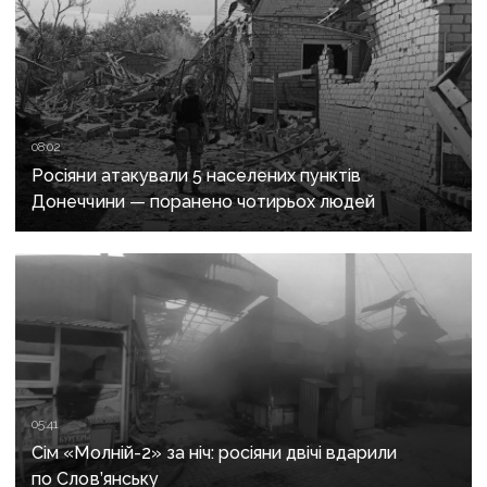
08:02
Росіяни атакували 5 населених пунктів
Донеччини — поранено чотирьох людей
05:41
Сім «Молній-2» за ніч: росіяни двічі вдарили
по Слов’янську