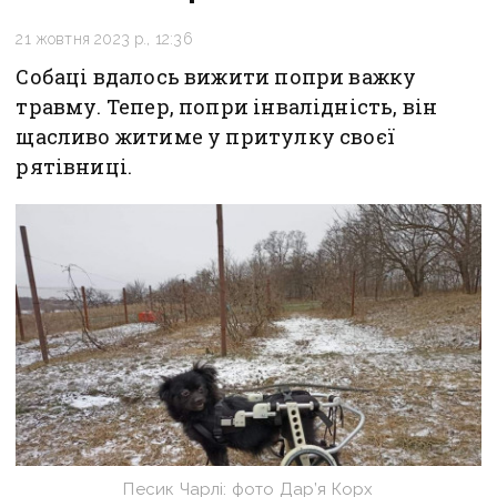
21 жовтня 2023 р., 12:36
Собаці вдалось вижити попри важку
травму. Тепер, попри інвалідність, він
щасливо житиме у притулку своєї
рятівниці.
Песик Чарлі: фото Дар’я Корх