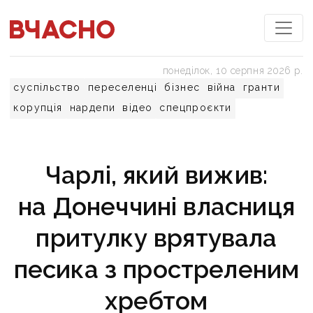
понеділок, 10 серпня 2026 р.
суспільство
переселенці
бізнес
війна
гранти
корупція
нардепи
відео
спецпроєкти
Чарлі, який вижив:
на Донеччині власниця
притулку врятувала
песика з простреленим
хребтом