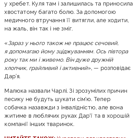
у хребет. Куля там і залишилась та приносила
хвостатому багато болю. За допомогою
медичного втручання її витягли, але ходити,
на жаль, він так і не зміг.
«
Зараз у нього також не працює сечовий,
я допомагаю йому зціджуванням. Ось півтора
року так ми і живемо. Він дуже дружній
хлопчик, грайливий і активний
», — розповідає
Дар’я.
Малюка назвали Чарлі. Зі зрозумілих причин
песику не будуть шукати сім'ю. Тепер
собачка назавжди з інвалідністю, але вона
житиме в люблячих руках Дар'ї та в хорошій
компанії інших тваринок.