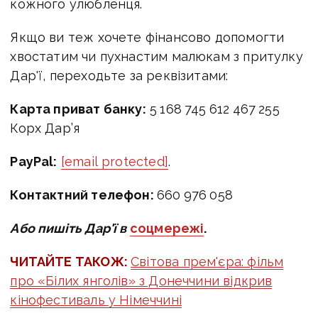
кожного улюбленця.
Якщо ви теж хочете фінансово допомогти
хвостатим чи пухнастим малюкам з притулку
Дар'ї, переходьте за реквізитами:
Карта приват банку:
5 168 745 612 467 255
Корх Дар’я
PayPal:
[email protected]
.
Контактний телефон:
660 976 058
Або пишіть Дар'ї в
соцмережі
.
ЧИТАЙТЕ ТАКОЖ:
Світова прем'єра: фільм
про «Білих янголів» з Донеччини відкрив
кінофестиваль у Німеччині