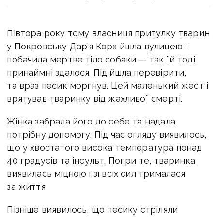
Півтора року тому власниця притулку тварин
у Покровську Дар’я Корх йшла вулицею і
побачила мертве тіло собаки — так їй тоді
принаймні здалося. Підійшла перевірити,
та враз песик моргнув. Цей маленький жест і
врятував тваринку від жахливої смерті.
Жінка забрала його до себе та надала
потрібну допомогу. Під час огляду виявилось,
що у хвостатого висока температура понад
40 градусів та інсульт. Попри те, тваринка
виявилась міцною і зі всіх сил трималася
за життя.
Пізніше виявилось, що песику стріляли