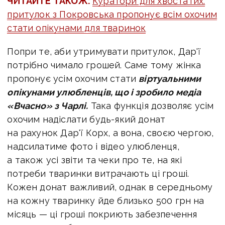
ЧИТАЙТЕ ТАКОЖ:
Куратори для хвостатих:
притулок з Покровська пропонує всім охочим
стати опікунами для тваринок
Попри те, аби утримувати притулок, Дар'ї
потрібно чимало грошей. Саме тому жінка
пропонує усім охочим стати
віртуальними
опікунами улюбленців, що і зробило медіа
«Вчасно» з Чарлі.
Така функція дозволяє усім
охочим надіслати будь-який донат
на рахунок Дар'ї Корх, а вона, своєю чергою,
надсилатиме фото і відео улюбленця,
а також усі звіти та чеки про те, на які
потреби тваринки витрачають ці гроші.
Кожен донат важливий, однак в середньому
на кожну тваринку йде близько 500 грн на
місяць — ці
гроші покриють забезпечення