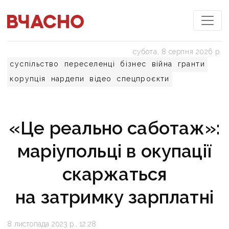
субота, 8 серпня 2026 р.
суспільство
переселенці
бізнес
війна
гранти
корупція
нардепи
відео
спецпроєкти
«Це реально саботаж»:
маріупольці в окупації
скаржаться
на затримку зарплатні
8 листопада 2023 р., 12:28