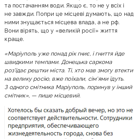
та постачанням води. Якщо є, то не у всіх і
не завжди. Попри це місцеві думають, що над
ними знущається місцева влада, а не рф.
Вони вірять, що у «великій росії» життя
краще.
«Маріуполь уже понад рік гниє, і гниття йде
швидкими темпами. Донецька саркома
роз'їдає рештки міста. Ті, хто мав змогу втекти
на велику росію, вже поїхали, сім'ями їдуть.
З одного смітника Маріуполь, поринув у інший
смітник», — пише місцевий.