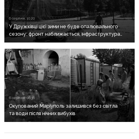
6 серпня, 10:20
У Дружківці цієї зими не буде опалювального
сезону: фронт наближається, інфраструктура
критично зруйнована
6 серпня, 08:36
Окупований Маріуполь залишився без світла
та води після нічних вибухів