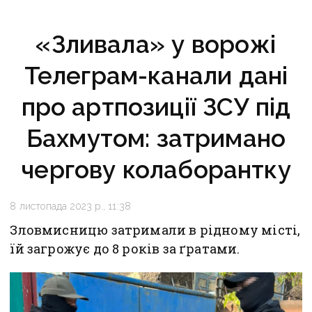
«Зливала» у ворожі
Телеграм-канали дані
про артпозиції ЗСУ під
Бахмутом: затримано
чергову колаборантку
8 листопада 2023 р., 11:38
Зловмисницю затримали в рідному місті,
їй загрожує до 8 років за ґратами.