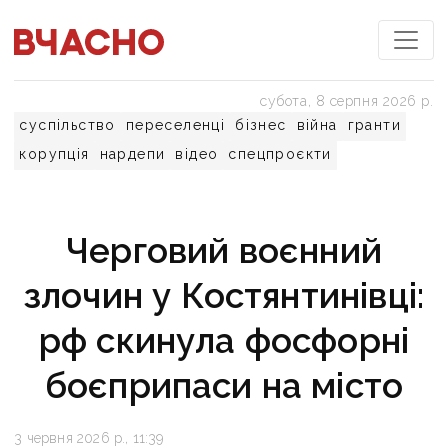
субота, 8 серпня 2026 р.
суспільство
переселенці
бізнес
війна
гранти
корупція
нардепи
відео
спецпроєкти
Черговий воєнний
злочин у Костянтинівці:
рф скинула фосфорні
боєприпаси на місто
3 червня 2026 р., 11:39