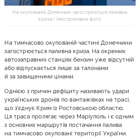
На окупованій Донеччині загострюється паливна
криза/ Ілюстративне фото
На тимчасово окупованій частині Донеччини
загострюється паливна криза. На окремих
автозаправних станціях бензин уже відсутній
або відпускається лише за талонами
й за завищеними цінами.
Однією з причин дефіциту називають удари
українських дронів по вантажівках на трасі,
що з'єднує Крим із Ростовською областю.
Ця траса пролягає через Маріуполь і є одним
з основних маршрутів постачання палива
на тимчасово окуповані території України.