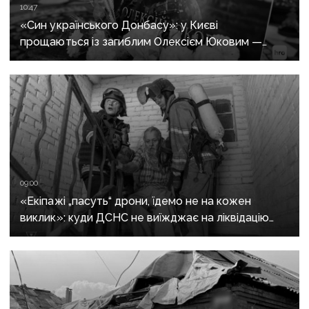
10:47
«Син українського Донбасу»: у Києві
прощаються із загиблим Олексієм Юковим —
пошуковцем загону «Плацдарм»
09:00
«Екіпажі „пасуть“ дрони, їдемо не на кожен
виклик»: куди ДСНС не виїжджає на ліквідацію
надзвичайних ситуацій у Краматорську
та Слов’янську