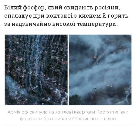
Білий фосфор, який скидають росіяни,
спалахує при контакті з киснем й горить
за надзвичайно високої температури.
Армія рф скинула на житлові квартали Костянтинівки
фосфорні боєприпаси/ Скриншот із відео