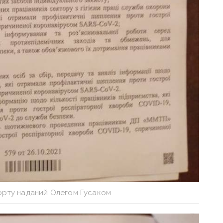
порту наданий Олегом Гусаком