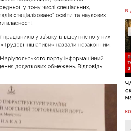
редньої, у тому числі спеціальних,
В
ладів спеціалізованої освіти та наукових
и власності.
працівників у зв’язку із відсутністю у них
Трудові ініціативи» назвали незаконним.
 Маріупольського порту інформаційний
дення додаткових обмежень. Відповідь
Ч
с
м
К