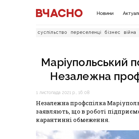
Новини
Актуал
суспільство
переселенці
бізнес
війна
Маріупольський п
Незалежна профс
1 листопада 2021 р., 16:08
Незалежна профспілка Маріупольс
заявляють, що в роботі підприємс
карантинні обмеження.