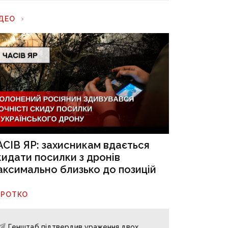
ІДЕО
АСІВ ЯР: захисникам вдається
кидати посилки з дронів
аксимально близько до позицій
ОРОТКО
Генштаб підтвердив ураження двох