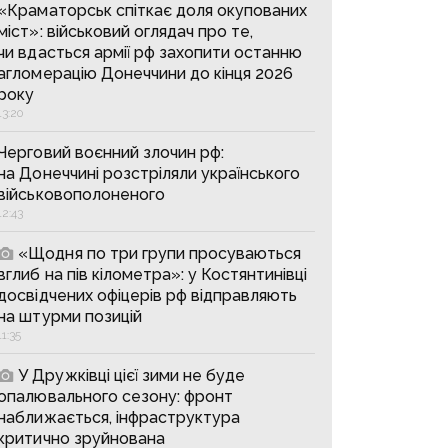
«Краматорськ спіткає доля окупованих
міст»: військовий оглядач про те,
чи вдасться армії рф захопити останню
агломерацію Донеччини до кінця 2026
року
13:20
Черговий воєнний злочин рф:
на Донеччині розстріляли українського
військовополоненого
12:43
«Щодня по три групи просуваються
вглиб на пів кілометра»: у Костянтинівці
досвідчених офіцерів рф відправляють
на штурми позицій
11:35
У Дружківці цієї зими не буде
опалювального сезону: фронт
наближається, інфраструктура
критично зруйнована