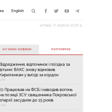
ка
English
четвер, 6 серпня 2026 р.
ОСТАННІ НОВИНИ
ПОПУЛЯРНE
Відрядження, відпочинок і поїздка за
дітьми: ВАКС знову відмовив
Кириленкам у виїзді за кордон
14:00
Працював на ФСБ і наводив вогонь
на позиції ЗСУ: священника Покровської
єпархії засудили до 15 років
13:53