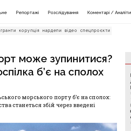
ьне
Репортажі
Розслідування
Коментарі / Аналіти
гранти
корупція
нардепи
відео
спецпроєкти
орт може зупинитися?
пілка б’є на сполох
ького морського порту б’є на сполох:
тва станеться збій через введені