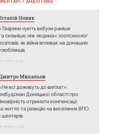
МЕНТАРІ / АНАЛІТИКА
Віталій Новик
«Тварини чують вибухи раніше
та сильніше, ніж людина»: зоопсихолог
розповів, як війна впливає на домашніх
улюбленців
31 липня, 12:33
Дмитро Михальов
«Не всі доживуть до виплат»:
омбудсман Донецької області про
ймовірність отримати компенсації
за житло та реакцію на виселення ВПО
з шелтерів
16 червня, 11:39