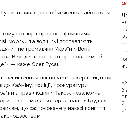
А
 Гусак називає дані обмеження саботажем
Д
н
в
, тому що порт працює з фізичними
р
і, моряки та водії, які доставляють
адяни і не громадяни України. Вони
Н
ства. Виходить, що порт працюватиме без
з
де?» — каже Олег Гусак.
ж
є перевищенням повноважень керівництвом
«
 до Кабміну, поліції, прокуратури,
з
раїни з прав людини. Також незалежна
е
ристів громадської організації «Трудові
й
товикам, що застосоване у наказі поняття
с
законодавством.