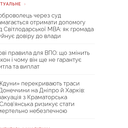
КТУАЛЬНЕ
оброволець через суд
амагається отримати допомогу
ід Світлодарської МВА: як громада
уйнує довіру до влади
ові правила для ВПО: що змінить
акон і чому він ще не гарантує
итла та виплат
Ждуни» перекривають траси
 Донеччини на Дніпро й Харків:
вакуація з Краматорська
 Слов’янська ризикує стати
мертельно небезпечною