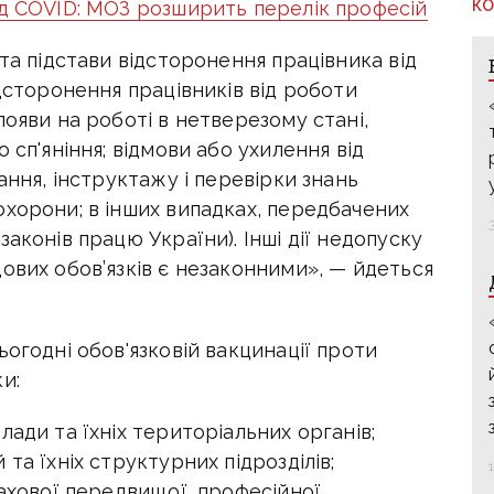
КО
ід COVID: МОЗ розширить перелік професій
та підстави відсторонення працівника від
ідсторонення працівників від роботи
появи на роботі в нетверезому стані,
 сп'яніння; відмови або ухилення від
ання, інструктажу і перевірки знань
охорони; в інших випадках, передбачених
аконів працю України). Інші дії недопуску
ових обов’язків є незаконними», — йдеться
ьогодні обов'язковій вакцинації проти
и:
ади та їхніх територіальних органів;
та їхніх структурних підрозділів;
фахової передвищої, професійної