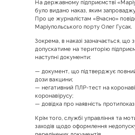
На державному підприємстві «Марі
було видано наказ, яким запровадж
Про це журналістам «Вчасно» повід
Маріупольського порту Олег Гусак.
Зокрема, в наказі зазначається, що
допускатиме на територію підприємс
наступні документи:
— документ, що підтверджує повний
дози вакцини;
— негативний ПЛР-тест на коронаві
коронавірусу;
— довідка про наявність протипоказ
Крім того, службі управління та мо
заходів щодо оформлення недопуску
перелічених документів.