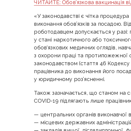
ЧИТАЙТЕ: Обов’язкова вакцинація в
«У законодавстві є чітка процедура 
виконання обов’язків за посадою. В
роботодавцем допускається у разі: 
у стані наркотичного або токсичного
обов'язкових медичних оглядів, навч
з охорони праці та протипожежної 
законодавством (стаття 46 Кодексу з
працівника до виконання його посад
у юридичному роз’ясненні.
Також зазначається, що станом на с
COVID-19 підлягають лише працівник
— центральних органів виконавчої вл
— місцевих державних адміністрацій 
— закладів вищої, післядипломної, 