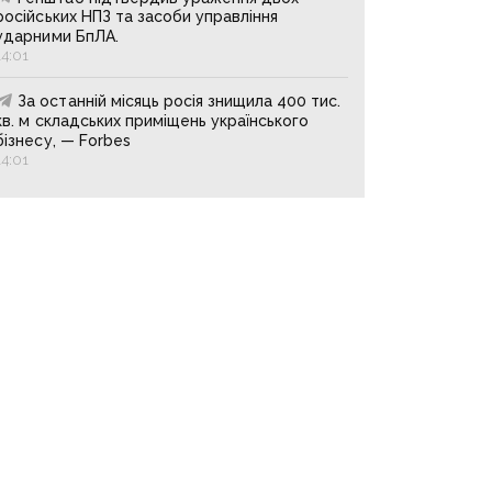
російських НПЗ та засоби управління
ударними БпЛА.
14:01
За останній місяць росія знищила 400 тис.
кв. м складських приміщень українського
бізнесу, — Forbes
14:01