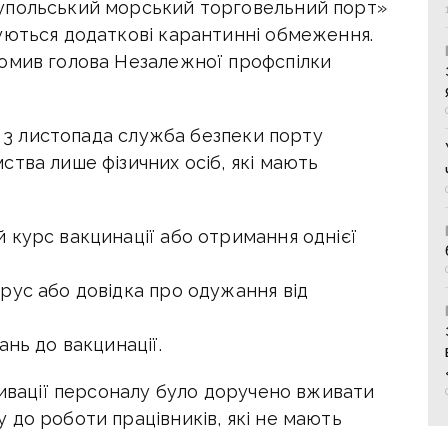
упольський морський торговельний порт»
уються додаткові карантинні обмеження.
омив голова Незалежної профспілки
 з 3 листопада служба безпеки порту
тва лише фізичних осіб, які мають
 курс вакцинації або отримання однієї
рус або довідка про одужання від
ань до вакцинації.
тивації персоналу було доручено вживати
 до роботи працівників, які не мають