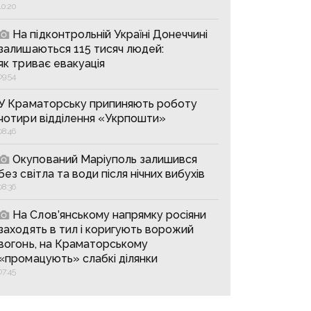
10:20
На підконтрольній Україні Донеччині
залишаються 115 тисяч людей:
як триває евакуація
09:54
У Краматорську припиняють роботу
чотири відділення «Укрпошти»
08:46
Окупований Маріуполь залишився
без світла та води після нічних вибухів
08:36
На Слов’янському напрямку росіяни
заходять в тил і коригують ворожий
вогонь, на Краматорському
«промацують» слабкі ділянки
07:45