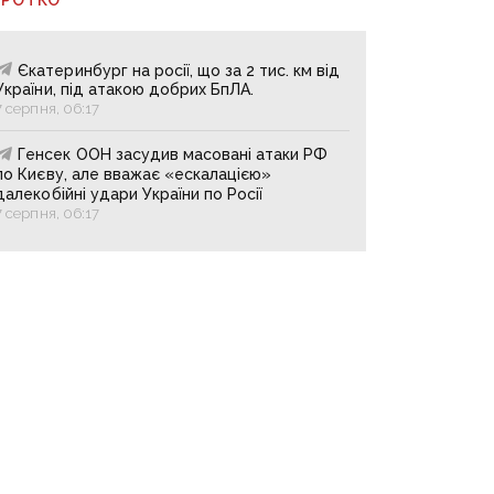
Єкатеринбург на росії, що за 2 тис. км від
України, під атакою добрих БпЛА.
7 серпня, 06:17
Генсек ООН засудив масовані атаки РФ
по Києву, але вважає «ескалацією»
далекобійні удари України по Росії
7 серпня, 06:17