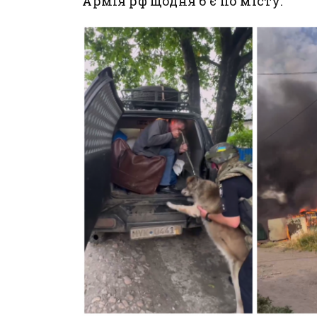
Армія рф щодня б'є по місту.