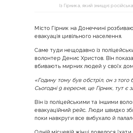
Із Гірника, який знищує російсь
Місто Гірник на Донеччині розбиваю
евакуація цивільного населення.
Саме туди нещодавно із поліцейсь
волонтер Денис Христов. Він показа
вбивають мирних людей у своїх дом
«Годину тому був обстріл, он з того б
Сьогодні 9 вересня, це Гірник, тут є 
Він із поліцейськими та іншими воло
евакуаційний рейс. Люди швидко зб
поки навкруги все вибухало й палал
Одній місцевій жінці довелося їхати 