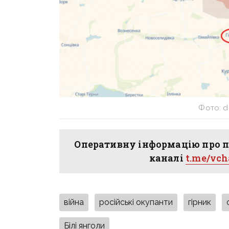
Фото: d
Оперативну інформацію про п
каналі
t.me/vc
війна
російські окупанти
гірник
Білі янголи