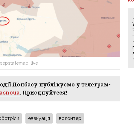
eepstatemap. live
одії Донбасу публікуємо у телеграм-
hasnoua
. Приєднуйтеся!
обстріли
евакуація
волонтер