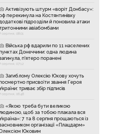
Активізують штурм «воріт Донбасу»:
рф перекинула на Костянтинівку
додаткові підрозділи й поновила атаки
тритонними авіабомбами
7 серпня, 08:01
Війська рф вдарили по 11 населених
пунктах Донеччини: одна людина
загинула, п’ятеро поранені
7 серпня, 07:12
Загиблому Олексію Юкову хочуть
посмертно присвоїти звання Героя
України: триває збір підписів
7 серпня, 06:48
«Якою треба бути великою
людиною, щоб за тобою плакала вся
Україна»: 7 та 8 серпня прощаються із
засновником організації «Плацдарм»
Олексієм Юковим