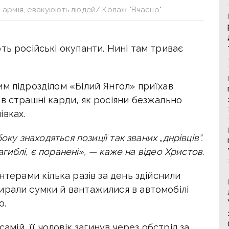
ка армія, евакуюють людей/ Колаж "Вчасно"
ть російські окупанти. Нині там триває
ким
підрозділом «Білий Янгол» приїхав
в страшні карди, як росіяни безжально
івках.
оку знаходяться позиції так званих „днрівців“.
загиблі, є поранені», — каже на відео Христов.
нтерами кілька разів за день здійснили
ирали сумки й вантажилися в автомобілі
о.
самій, її чоловік загинув через обстріл за