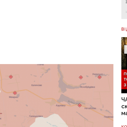
В
Ч
с
м
К