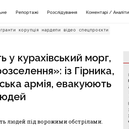
ьне
Репортажі
Розслідування
Коментарі / Аналіти
гранти
корупція
нардепи
відео
спецпроєкти
ь у курахівський морг,
озселення»: із Гірника,
ська армія, евакуюють
людей
ять людей під ворожими обстрілами.