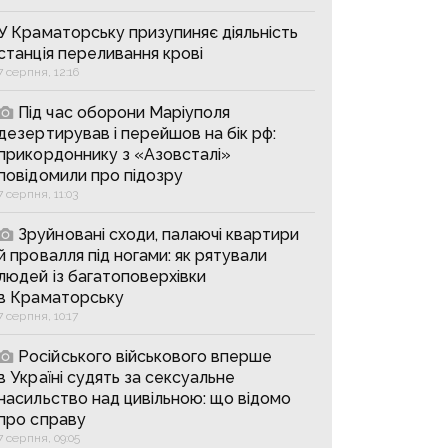
У Краматорську призупиняє діяльність
станція переливання крові
7 серпня, 12:16
Під час оборони Маріуполя
дезертирував і перейшов на бік рф:
прикордоннику з «Азовсталі»
повідомили про підозру
7 серпня, 11:03
Зруйновані сходи, палаючі квартири
й провалля під ногами: як рятували
людей із багатоповерхівки
в Краматорську
7 серпня, 10:17
Російського військового вперше
в Україні судять за сексуальне
насильство над цивільною: що відомо
про справу
7 серпня, 09:05