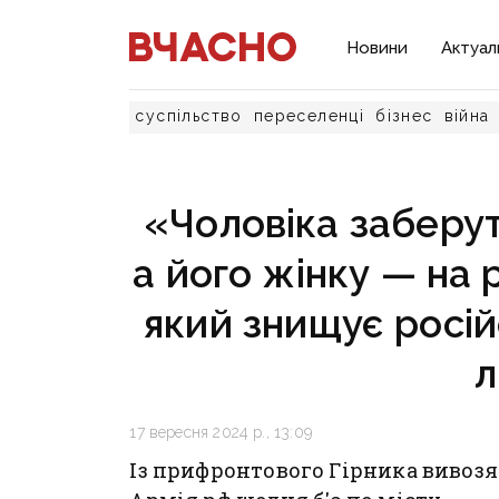
Новини
Актуал
суспільство
переселенці
бізнес
війна
«Чоловіка заберут
а його жінку — на р
який знищує росій
17 вересня 2024 р., 13:09
Із прифронтового Гірника вивоз