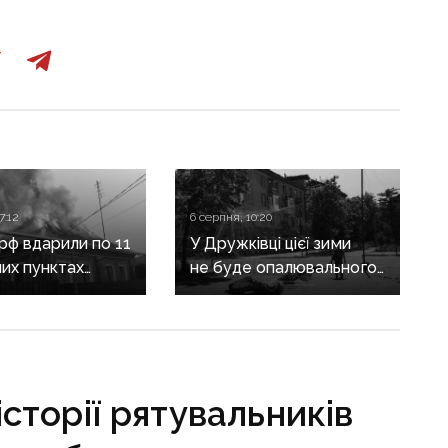
7:12
6 серпня, 10:20
 рф вдарили по 11
У Дружківці цієї зими
их пунктах
не буде опалювального
ни: одна людина
сезону: фронт
, п’ятеро
наближається,
і
інфраструктура
критично зруйнована
 історії рятувальників