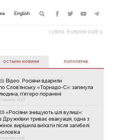
ка
English
субота, 8 серпня 2026 р.
ОСТАННІ НОВИНИ
ПОПУЛЯРНE
Відео. Росіяни вдарили
по Слов’янську «Торнадо-С»: загинула
людина, п’ятеро поранені
7 серпня, 16:27
«Росіяни знищують цілі вулиці»:
з Дружківки триває евакуація, одна з
жінок вирішила виїхати після загибелі
чоловіка
7 серпня, 13:05