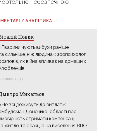
мертельно небезпечною
МЕНТАРІ / АНАЛІТИКА
Віталій Новик
«Тварини чують вибухи раніше
та сильніше, ніж людина»: зоопсихолог
розповів, як війна впливає на домашніх
улюбленців
31 липня, 12:33
Дмитро Михальов
«Не всі доживуть до виплат»:
омбудсман Донецької області про
ймовірність отримати компенсації
за житло та реакцію на виселення ВПО