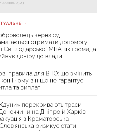
7 серпня, 05:23
КТУАЛЬНЕ
оброволець через суд
амагається отримати допомогу
ід Світлодарської МВА: як громада
уйнує довіру до влади
ові правила для ВПО: що змінить
акон і чому він ще не гарантує
итла та виплат
Ждуни» перекривають траси
 Донеччини на Дніпро й Харків:
вакуація з Краматорська
 Слов’янська ризикує стати