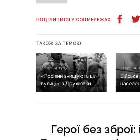
ПОДІЛИТИСЯ У СОЦМЕРЕЖАХ:
ТАКОЖ ЗА ТЕМОЮ
7 серпня, 13:05
7 серпня, 0
«Росіяни знищують цілі
Війська
вулиці»: з Дружківки
населен
триває евакуація, одна з
Донеччи
жінок вирішила виїхати
загинула
після загибелі чоловіка
поранен
Герої без зброї: