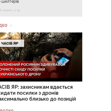
з шелтерів
16 червня, 11:39
ІДЕО
АСІВ ЯР: захисникам вдається
кидати посилки з дронів
аксимально близько до позицій
ОРОТКО