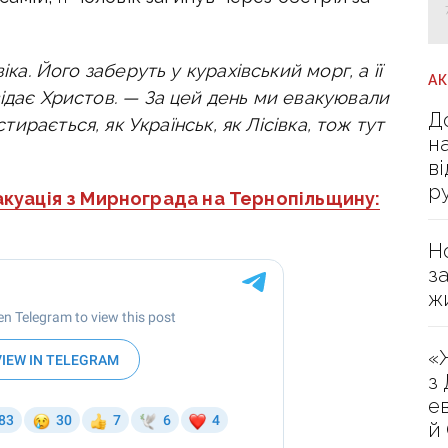
іка. Його заберуть у курахівський морг, а її
А
відає Христов. — За цей день ми евакуювали
Д
стирається, як Українськ, як Лісівка, тож тут
н
в
р
куація з Мирнограда на Тернопільщину:
Н
з
ж
«
з
е
й