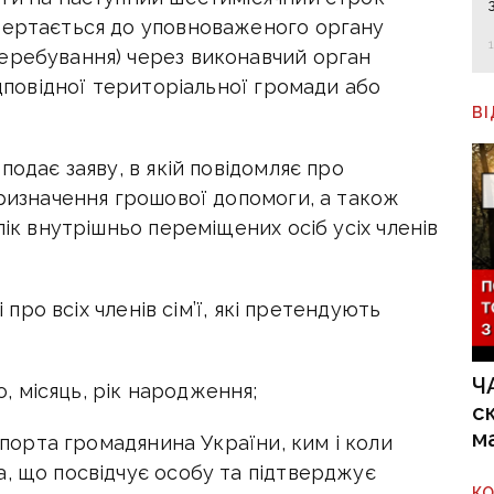
звертається до уповноваженого органу
еребування) через виконавчий орган
відповідної територіальної громади або
В
подає заяву, в якій повідомляє про
призначення грошової допомоги, а також
лік внутрішньо переміщених осіб усіх членів
 про всіх членів сім’ї, які претендують
Ч
о, місяць, рік народження;
с
м
спорта громадянина України, ким і коли
а, що посвідчує особу та підтверджує
К