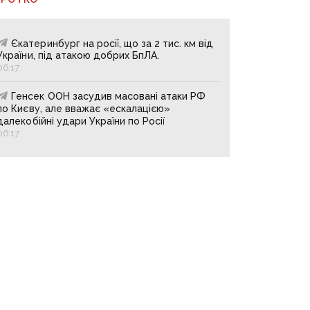
Єкатеринбург на росії, що за 2 тис. км від
України, під атакою добрих БпЛА.
06:17
Генсек ООН засудив масовані атаки РФ
по Києву, але вважає «ескалацією»
далекобійні удари України по Росії
06:17