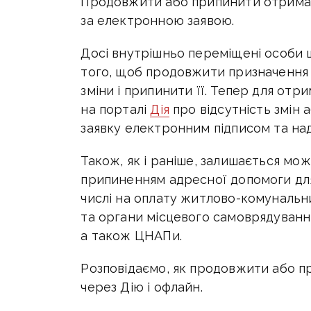
Продовжити або припинити отрима
за електронною заявою.
Досі внутрішньо переміщені особи 
того, щоб продовжити призначення 
зміни і припинити її. Тепер для отр
на порталі
Дія
про відсутність змін 
заявку електронним підписом та над
Також, як і раніше, залишається мо
припиненням адресної допомоги для
числі на оплату житлово-комунальн
та органи місцевого самоврядування
а також ЦНАПи.
Розповідаємо, як продовжити або п
через Дію і офлайн.