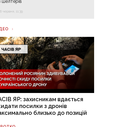
з шелтерів
16 червня, 11:39
ІДЕО
АСІВ ЯР: захисникам вдається
кидати посилки з дронів
аксимально близько до позицій
ОРОТКО