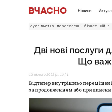
Новини
Актуал
суспільство
переселенці
бізнес
війна
Дві нові послуги д
Що важ
10 лютого 2022 р., 16:31
Відтепер внутрішньо переміщені
за продовженням або припиненн