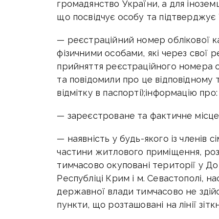
громадянство України, а для інозем
що посвідчує особу та підтверджує їі
— реєстраційний номер облікової 
фізичними особами, які через свої р
прийняття реєстраційного номера о
та повідомили про це відповідному
відмітку в паспорті);інформацію про:
— зареєстроване та фактичне місце
— наявність у будь-якого із членів с
частини житлового приміщення, розт
тимчасово окуповані території у Дон
Республіці Крим і м. Севастополі, на
державної влади тимчасово не здіи
пункти, що розташовані на лінії зітк