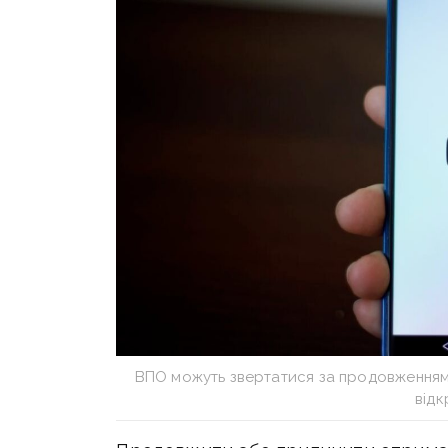
ВПО можуть звертатися за продовження
від