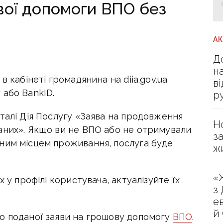
ої допомоги ВПО без
А
Д
н
 в кабінеті громадянина на diia.gov.ua
в
 або BankID.
р
талі Дія Послугу «Заява на продовження
Н
даних». Якщо ви не ВПО або не отримували
з
ним місцем проживання, послуга буде
ж
«
 у профілі користувача, актуалізуйте їх
з
е
й
о поданої заяви на грошову допомогу
ВПО
.