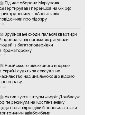
Під час оборони Маріуполя
дезертирував і перейшов на бік рф:
прикордоннику з «Азовсталі»
повідомили про підозру
11:03
Зруйновані сходи, палаючі квартири
й провалля під ногами: як рятували
людей із багатоповерхівки
в Краматорську
10:17
Російського військового вперше
в Україні судять за сексуальне
насильство над цивільною: що відомо
про справу
09:05
Активізують штурм «воріт Донбасу»:
рф перекинула на Костянтинівку
додаткові підрозділи й поновила атаки
тритонними авіабомбами