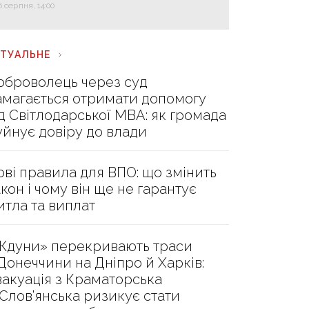
6 серпня, 14:00
КТУАЛЬНЕ
оброволець через суд
амагається отримати допомогу
ід Світлодарської МВА: як громада
уйнує довіру до влади
ові правила для ВПО: що змінить
акон і чому він ще не гарантує
итла та виплат
Ждуни» перекривають траси
 Донеччини на Дніпро й Харків:
вакуація з Краматорська
 Слов’янська ризикує стати