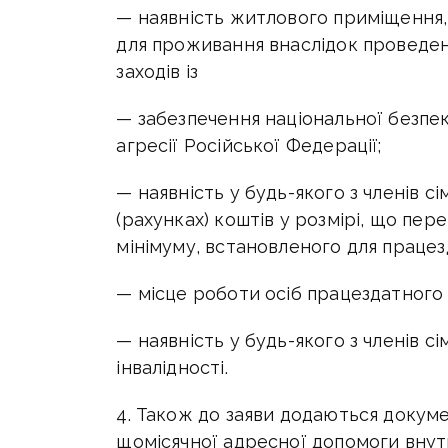
— наявність житлового приміщення,
для проживання внаслідок проведенн
заходів із
— забезпечення національної безпеки
агресії Російської Федерації;
— наявність у будь-якого з членів с
(рахунках) коштів у розмірі, що пе
мінімуму, встановленого для працез
— місце роботи осіб працездатного в
— наявність у будь-якого з членів сім
інвалідності.
4. Також до заяви додаються докуме
щомісячної адресної допомоги вн