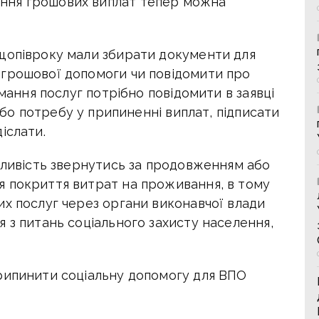
ння грошових виплат тепер можна
щопівроку мали збирати документи для
грошової допомоги чи повідомити про
имання послуг потрібно повідомити в заявці
або потребу у припиненні виплат, підписати
іслати.
жливість звернутись за продовженням або
 покриття витрат на проживання, в тому
их послуг через органи виконавчої влади
 з питань соціального захисту населення,
рипинити соціальну допомогу для ВПО