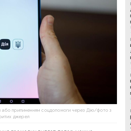
м або припиненням соцдопомоги через Дію/фото з
критих джерел