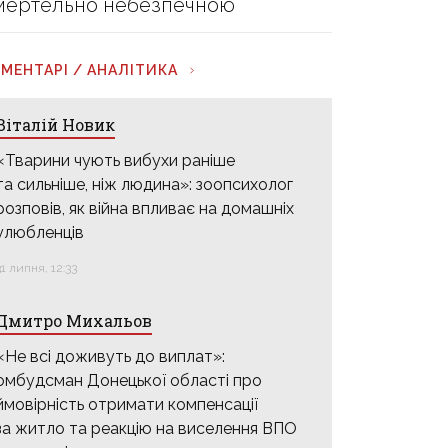
мертельно небезпечною
МЕНТАРІ / АНАЛІТИКА
Віталій Новик
«Тварини чують вибухи раніше
та сильніше, ніж людина»: зоопсихолог
розповів, як війна впливає на домашніх
улюбленців
31 липня, 12:33
Дмитро Михальов
«Не всі доживуть до виплат»:
омбудсман Донецької області про
ймовірність отримати компенсації
за житло та реакцію на виселення ВПО