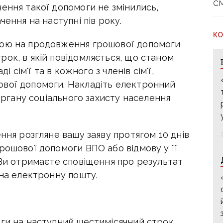
с
ення такої допомоги не змінились,
ачення на наступні пів року.
КО
вою на продовження грошової допомоги
рок, в якій повідомляється, що станом
 сім'ї та в кожного з членів сім'ї,
вої допомоги. Накладіть електронний
 органу соціального захисту населення
ення розгляне вашу заяву протягом 10 днів
ошової допомоги ВПО або відмову у її
 Ви отримаєте сповіщення про результат
 на електронну пошту.
ги на наступний шестимісячний строк