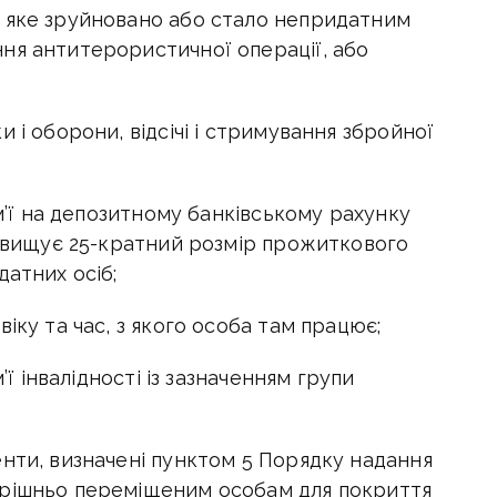
 яке зруйновано або стало непридатним
я антитерористичної операції, або
 і оборони, відсічі і стримування збройної
ім’ї на депозитному банківському рахунку
ревищує 25-кратний розмір прожиткового
датних осіб;
іку та час, з якого особа там працює;
’ї інвалідності із зазначенням групи
нти, визначені пунктом 5 Порядку надання
утрішньо переміщеним особам для покриття