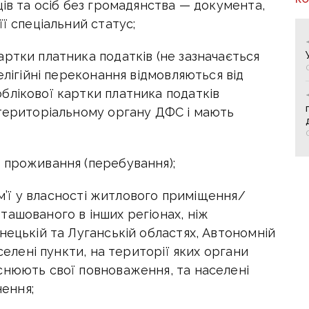
ців та осіб без громадянства — документа,
̈ спеціальний статус;
картки платника податків (не зазначається
елігійні переконання відмовляються від
блікової картки платника податків
 територіальному органу ДФС і мають
 проживання (перебування);
ім’ї у власності житлового приміщення/
ашованого в інших регіонах, ніж
ецькій та Луганській областях, Автономній
селені пункти, на території яких органи
̆снюють свої повноваження, та населені
нення;