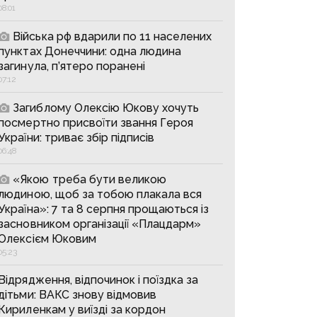
08:01
Війська рф вдарили по 11 населених
пунктах Донеччини: одна людина
загинула, п’ятеро поранені
07:12
Загиблому Олексію Юкову хочуть
посмертно присвоїти звання Героя
України: триває збір підписів
06:48
«Якою треба бути великою
людиною, щоб за тобою плакала вся
Україна»: 7 та 8 серпня прощаються із
засновником організації «Плацдарм»
Олексієм Юковим
05:23
Відрядження, відпочинок і поїздка за
дітьми: ВАКС знову відмовив
Кириленкам у виїзді за кордон