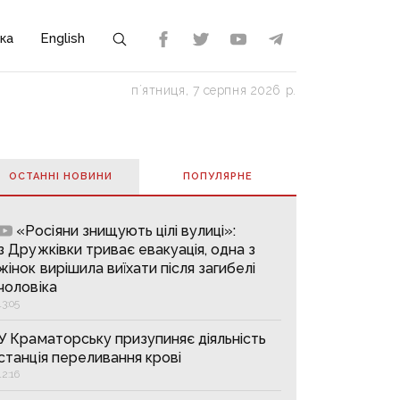
ка
English
пʼятниця, 7 серпня 2026 р.
ОСТАННІ НОВИНИ
ПОПУЛЯРНE
«Росіяни знищують цілі вулиці»:
з Дружківки триває евакуація, одна з
жінок вирішила виїхати після загибелі
чоловіка
13:05
У Краматорську призупиняє діяльність
станція переливання крові
12:16