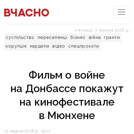
пʼятниця, 7 серпня 2026 р.
суспільство
переселенці
бізнес
війна
гранти
корупція
нардепи
відео
спецпроєкти
Фильм о войне
на Донбассе покажут
на кинофестивале
в Мюнхене
12 червня 2018 р., 19:01