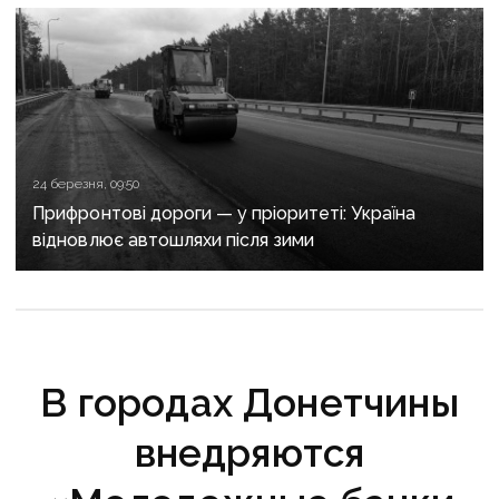
24 березня, 09:50
Прифронтові дороги — у пріоритеті: Україна
відновлює автошляхи після зими
В городах Донетчины
внедряются