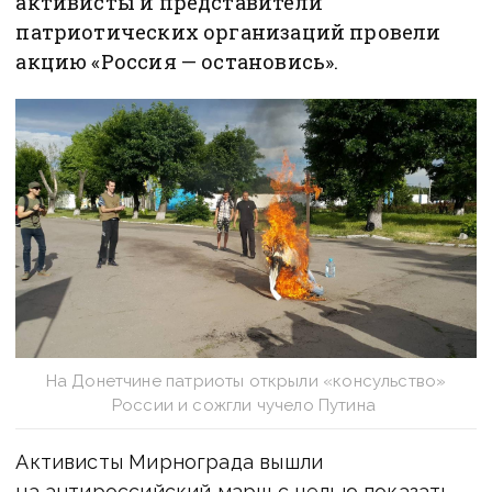
активисты и представители
патриотических организаций провели
акцию «Россия — остановись».
На Донетчине патриоты открыли «консульство»
России и сожгли чучело Путина
Активисты Мирнограда вышли
на антироссийский марш с целью показать