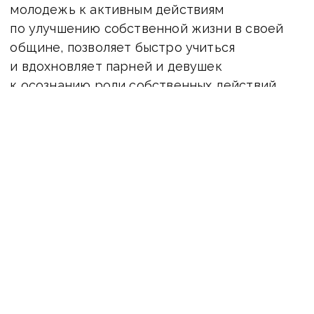
молодежь к активным действиям
по улучшению собственной жизни в своей
общине, позволяет быстро учиться
и вдохновляет парней и девушек
к осознанию роли собственных действий.
Кроме того, участвуя в работе такого банка,
молодежь получает уникальный опыт —
управление проектами, принятие
финансовых решений, работа в команде,
реальное влияние на качество жизни города,
практическое воплощение своих идей.
ЧИТАЙТЕ: В прифронтовой Новогродовке
пройдет областной молодежный фестиваль
«Четыре стихии»