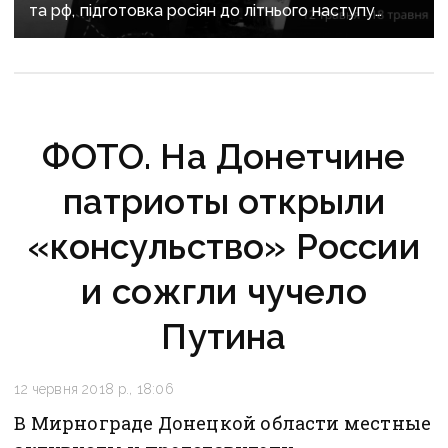
та рф, підготовка росіян до літнього наступу
та загострення на фронті: важливе за тиждень
ФОТО. На Донетчине
патриоты открыли
«консульство» России
и сожгли чучело
Путина
12 червня 2018 р., 18:06
В Мирнограде Донецкой области местные