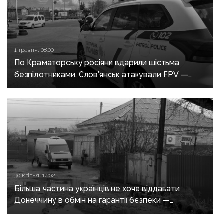
1 травня, 08:00
По Краматорську росіяни вдарили шістьма
безпілотниками, Слов’янськ атакували FPV —
росіяни не припиняють обстріли Донеччини
30 квітня, 14:02
Більша частина українців не хоче віддавати
Донеччину в обмін на гарантії безпеки —
опитування КМІС