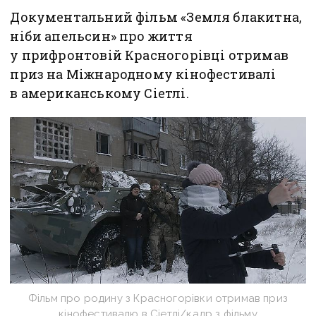
Документальний фільм «Земля блакитна,
ніби апельсин» про життя
у прифронтовій Красногорівці отримав
приз на Міжнародному кінофестивалі
в американському Сіетлі.
Фільм про родину з Красногорівки отримав приз
кінофестивалю в Сіетлі/кадр з фільму