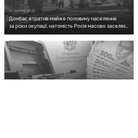
21 липня, 07:43
Донбас втратив майже половину населення
за роки окупації, натомість Росія масово заселяє
регіон своїми громадянами — ГУР
29 червня, 08:31
Правоохоронці підозрюють владу Старобільська
у закупівлі квадрокоптерів за завищеною ціною