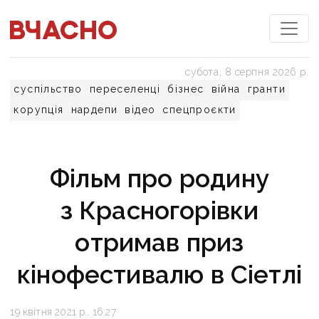
субота, 8 серпня 2026 р.
суспільство
переселенці
бізнес
війна
гранти
корупція
нардепи
відео
спецпроєкти
Фільм про родину
з Красногорівки
отримав приз
кінофестивалю в Сіетлі
19 квітня 2021 р., 16:27