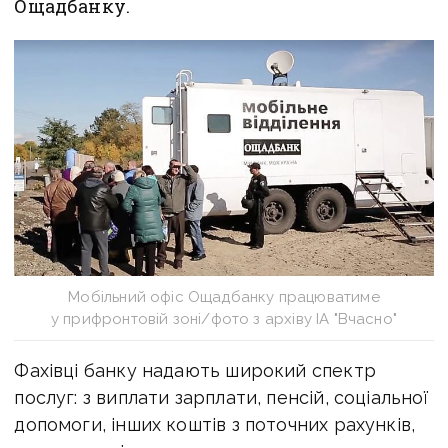
Ощадбанку.
Мобільний офіс Ощадбанку працюватиме
у прифронтовій зоні/фото з архіву ІА "Вчасно"
Фахівці банку надають широкий спектр
послуг: з виплати зарплати, пенсій, соціальної
допомоги, інших коштів з поточних рахунків,