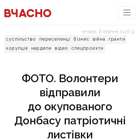
четвер, 6 серпня 2026 р.
суспільство
переселенці
бізнес
війна
гранти
корупція
нардепи
відео
спецпроєкти
ФОТО. Волонтери
відправили
до окупованого
Донбасу патріотичні
листівки