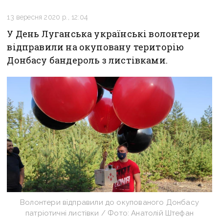
13 вересня 2020 р., 12:04
У День Луганська українські волонтери
відправили на окуповану територію
Донбасу бандероль з листівками.
Волонтери відправили до окупованого Донбасу
патріотичні листівки / Фото: Анатолій Штефан