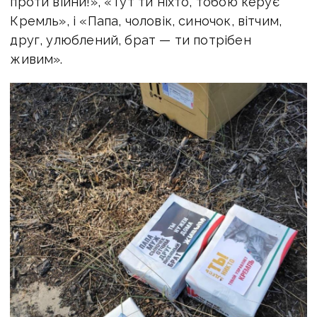
проти війни!», «Тут ти ніхто, тобою керує
Кремль», і «Папа, чоловік, синочок, вітчим,
друг, улюблений, брат — ти потрібен
живим».