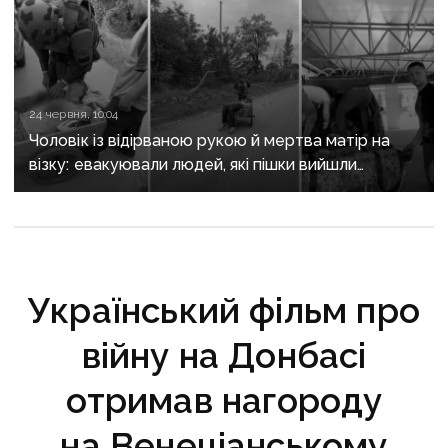
24 червня, 10:04
Чоловік із відірваною рукою й мертва матір на
візку: евакуювали людей, які пішки вийшли
з Костянтинівки
Український фільм про
війну на Донбасі
отримав нагороду
на Венеціанському