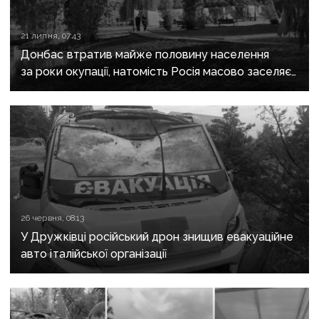
21 липня, 07:43
Донбас втратив майже половину населення
за роки окупації, натомість Росія масово заселяє
регіон своїми громадянами — ГУР
26 червня, 08:13
У Дружківці російський дрон знищив евакуаційне
авто італійської організації