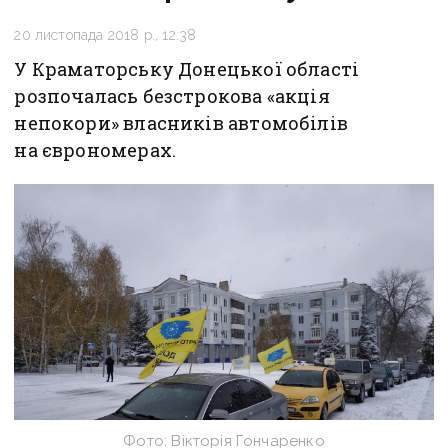
20 листопада 2018 р., 12:38
У Краматорську Донецької області
розпочалась безстрокова «акція
непокори» власників автомобілів
на єврономерах.
Фото: ‎Вікторія Гончаренко‎