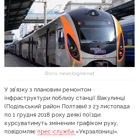
Фото: news.bigmir.net
У зв’язку з плановим ремонтом
інфраструктури поблизу станції Вакулинці
(Подільський район Полтави) з 23 листопада
по 1 грудня 2018 року деякі поїзди
курсуватимуть зміненим графіком руху,
повідомляє
прес-служба
«Укрзалізниці».