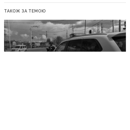
ТАКОЖ ЗА ТЕМОЮ
1 травня, 08:00
По Краматорську росіяни вдарили шістьма
безпілотниками, Слов’янськ атакували FPV —
росіяни не припиняють обстріли Донеччини