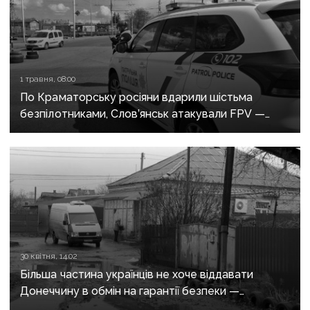
1 травня, 08:00
По Краматорську росіяни вдарили шістьма
безпілотниками, Слов’янськ атакували FPV —
росіяни не припиняють обстріли Донеччини
30 квітня, 14:02
Більша частина українців не хоче віддавати
Донеччину в обмін на гарантії безпеки —
опитування КМІС