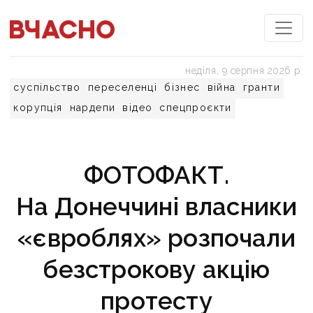
неділя, 9 серпня 2026 р.
суспільство
переселенці
бізнес
війна
гранти
корупція
нардепи
відео
спецпроєкти
ФОТОФАКТ.
На Донеччині власники
«євроблях» розпочали
безстрокову акцію
протесту