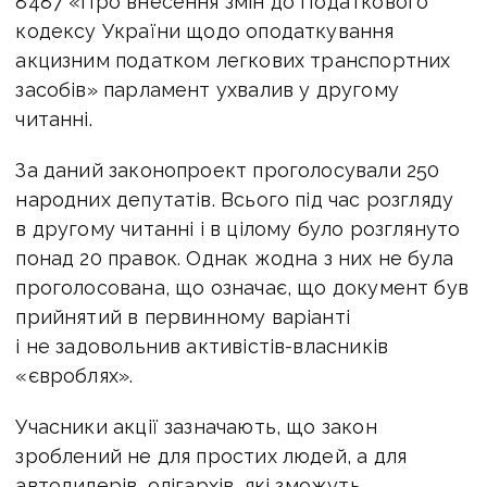
8487 «Про внесення змін до Податкового
кодексу України щодо оподаткування
акцизним податком легкових транспортних
засобів» парламент ухвалив у другому
читанні.
За даний законопроект проголосували 250
народних депутатів. Всього під час розгляду
в другому читанні і в цілому було розглянуто
понад 20 правок. Однак жодна з них не була
проголосована, що означає, що документ був
прийнятий в первинному варіанті
і не задовольнив активістів-власників
«євроблях».
Учасники акції зазначають, що закон
зроблений не для простих людей, а для
автодилерів, олігархів, які зможуть