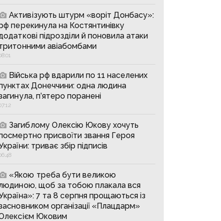
Активізують штурм «воріт Донбасу»:
рф перекинула на Костянтинівку
додаткові підрозділи й поновила атаки
тритонними авіабомбами
08:01
Війська рф вдарили по 11 населених
пунктах Донеччини: одна людина
загинула, п’ятеро поранені
07:12
Загиблому Олексію Юкову хочуть
посмертно присвоїти звання Героя
України: триває збір підписів
06:48
«Якою треба бути великою
людиною, щоб за тобою плакала вся
Україна»: 7 та 8 серпня прощаються із
засновником організації «Плацдарм»
Олексієм Юковим