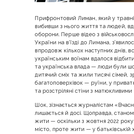
Прифронтовий Лиман, який у травні 
вибивши з нього життя та людей, в
оборони. Перше відео з військовос
України на в'їзді до Лимана, з’явило
впродовж кількох наступних днів, вс
українським воїнам вдалося відбити 
та українська влада — люди були шок
дитячий сміх та жили тисячі сімей, 
багатоповерхівок — руїни, у приват
та розстріляні стіни з матюкливими 
Шок, зізнається журналістам «Вчас
лишається й досі. Щоправда, станом
жити — оскільки з жовтня 2022 року
місто, проте жити — у батьківській ха