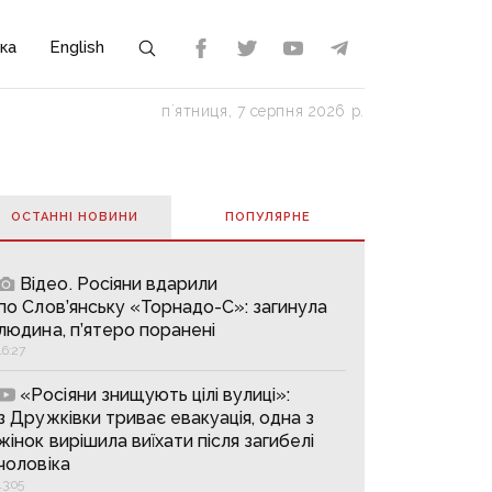
ка
English
пʼятниця, 7 серпня 2026 р.
ОСТАННІ НОВИНИ
ПОПУЛЯРНE
Відео. Росіяни вдарили
по Слов’янську «Торнадо-С»: загинула
людина, п’ятеро поранені
16:27
«Росіяни знищують цілі вулиці»:
з Дружківки триває евакуація, одна з
жінок вирішила виїхати після загибелі
чоловіка
13:05