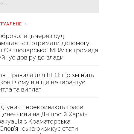
05:23
КТУАЛЬНЕ
оброволець через суд
амагається отримати допомогу
ід Світлодарської МВА: як громада
уйнує довіру до влади
ові правила для ВПО: що змінить
акон і чому він ще не гарантує
итла та виплат
Ждуни» перекривають траси
 Донеччини на Дніпро й Харків:
вакуація з Краматорська
 Слов’янська ризикує стати