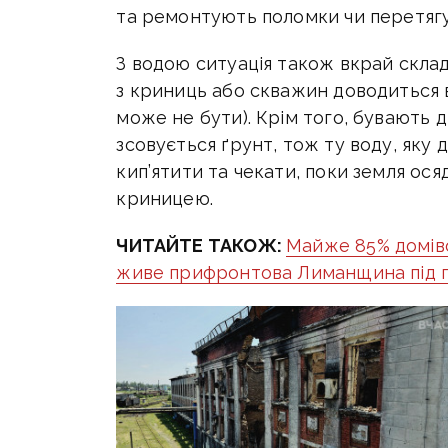
та ремонтують поломки чи перетяг
З водою ситуація також вкрай склад
з криниць або скважин доводиться в
може не бути). Крім того, бувають д
зсовується ґрунт, тож ту воду, яку 
кип’ятити та чекати, поки земля ося
криницею.
ЧИТАЙТЕ ТАКОЖ:
Майже 85% доміво
живе прифронтова Лиманщина під п