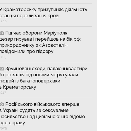
У Краматорську призупиняє діяльність
станція переливання крові
12:16
Під час оборони Маріуполя
дезертирував і перейшов на бік рф:
прикордоннику з «Азовсталі»
повідомили про підозру
11:03
Зруйновані сходи, палаючі квартири
й провалля під ногами: як рятували
людей із багатоповерхівки
в Краматорську
10:17
Російського військового вперше
в Україні судять за сексуальне
насильство над цивільною: що відомо
про справу
09:05