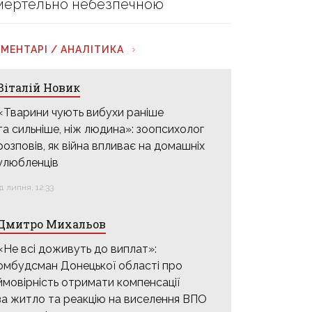
мертельно небезпечною
МЕНТАРІ / АНАЛІТИКА
Віталій Новик
«Тварини чують вибухи раніше
та сильніше, ніж людина»: зоопсихолог
розповів, як війна впливає на домашніх
улюбленців
31 липня, 12:33
Дмитро Михальов
«Не всі доживуть до виплат»:
омбудсман Донецької області про
ймовірність отримати компенсації
за житло та реакцію на виселення ВПО