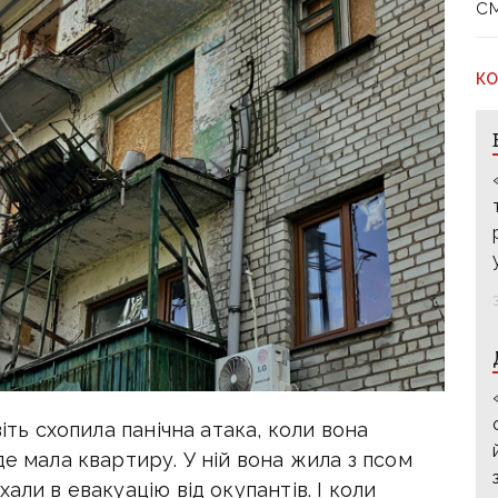
с
КО
іть схопила панічна атака, коли вона
де мала квартиру. У ній вона жила з псом
али в евакуацію від окупантів. І коли