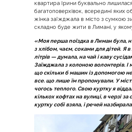
квартира Ірини буквально лишилася т
багатоповерхівок, всередині яких об
жінка заїжджала в місто з сумкою з
складно буде жити в Лимані, у яком
«Моя перша поїздка в Лиман була, н
з хлібом, чаєм, соками для дітей. Я 
літрів — думала, на чай і каву сусіда
Заїжджала з колоною волонтерів. І 
що скільки б машин із допомогою н
все. що лише їм пропонували. У місті 
чогось теплого. Свою куртку я віддал
кількох кофтах на вулиці, в черзі за
куртку собі взяла, і речей назбирала