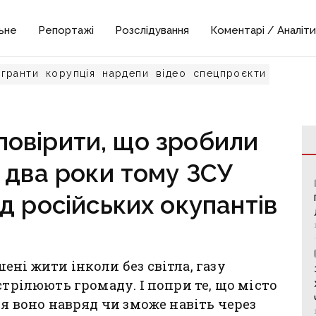
ьне
Репортажі
Розслідування
Коментарі / Аналіти
гранти
корупція
нардепи
відео
спецпроєкти
повірити, що зробили
 два роки тому ЗСУ
д російських окупантів
ні жити інколи без світла, газу
стрілюють громаду. І попри те, що місто
ся воно навряд чи зможе навіть через