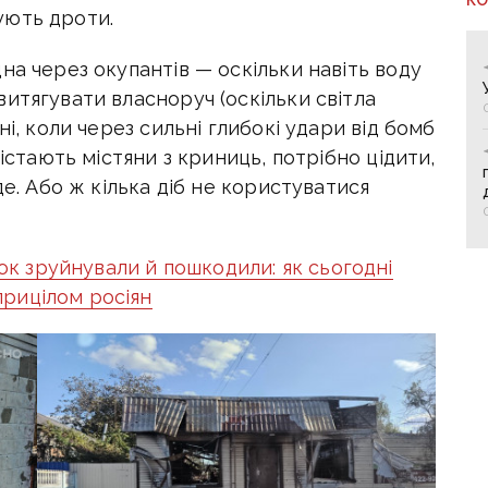
ують дроти.
на через окупантів — оскільки навіть воду
итягувати власноруч (оскільки світла
ні, коли через сильні глибокі удари від бомб
дістають містяни з криниць, потрібно цідити,
де. Або ж кілька діб не користуватися
к зруйнували й пошкодили: як сьогодні
рицілом росіян