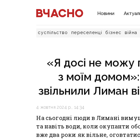
Новини
Актуал
суспільство
переселенці
бізнес
війна
«Я досі не можу 
з моїм домом»:
звільнили Лиман ві
4 жовтня 2024 р., 14:34
На сьогодні люди в Лимані вимуше
та навіть води, коли окупанти об
вже два роки як вільне, оговтати