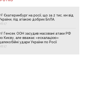
Єкатеринбург на росії, що за 2 тис. км від
України, під атакою добрих БпЛА.
06:17
Генсек ООН засудив масовані атаки РФ
по Києву, але вважає «ескалацією»
далекобійні удари України по Росії
06:17