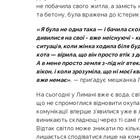
не побачила свого житла, а замість
та бетону, була вражена до істерик
«Я була не одна така — і бачила схо
дивилися на свої - вже неіснуючі -
ситуація, коли жінка ходила біля бу
кота — вірила, що він просто втік з 
А в мене просто земля з-під ніг втек
вікон, і коли зрозуміла, що ні моєї к
вже немає»
,
— пригадує мешканка 
На сьогодні у Лимані вже є вода, сві
що не спромоглися відновити окупан
комунікації вперше з’явилися уже в 
виникають складнощі через ті самі пр
Відтак світло може зникати по кільк
лишається сподіватися лише на ком