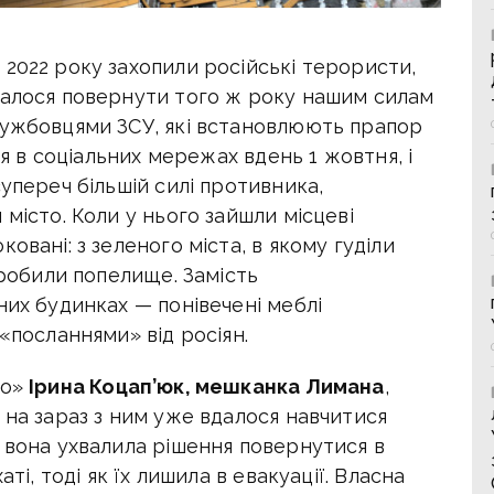
2022 року захопили російські терористи,
далося повернути того ж року нашим силам
лужбовцями ЗСУ, які встановлюють прапор
ся в соціальних мережах вдень 1 жовтня, і
упереч більшій силі противника,
місто. Коли у нього зайшли місцеві
овані: з зеленого міста, в якому гуділи
зробили попелище. Замість
них будинках — понівечені меблі
«посланнями» від росіян.
но»
Ірина Коцап’юк, мешканка Лимана
,
 на зараз з ним уже вдалося навчитися
 вона ухвалила рішення повернутися в
ті, тоді як їх лишила в евакуації. Власна