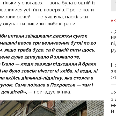
ільки у спогадах — вона була в одній із
валилися усі п’ять поверхів. Проте коли
имових речей — не уявляла, наскільки
А
у окупанти лишили глибокі рани.
Д
іби цигани заїжджали: десятки сумок
н
в машині везла три величезних бутлі по 20
в
р
м, якщо треба буде, та й самій пити щось.
мене дуже здивувало й злякало те,
е їхало — люди завжди підходили й брали
Н
з
не було зовсім нічого: ні хліба, ні води, ні
ж
а якійсь дівчинці-підлітку, яка стояла в
 супом. Сама поїхала в Покровськ — там і
 для дітей»
,
— пригадує жінка.
«
з
е
й