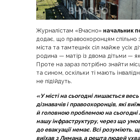
Журналістам «Вчасно»
начальник п
додає, що правоохоронцям спільно 
міста та тамтешніх сіл майже усіх д
родина — матір із двома дітьми — я
Проте на зараз потрібно знайти міс
та сином, оскільки ті мають інвалід
не підійдуть.
«У місті на сьогодні лишається весь 
дізнавачів і правоохоронців, які в
й головною проблемою на сьогодні 
нашу інфраструктуру, через що умов
до евакуації немає. Всі розуміють. 
виїхав з Лимана, а решта людей ухв