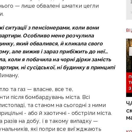
 нього — лише обвалені шматки цегли
и.
жі ситуації з пенсіонерами, коли вони
В
 квартири. Особливо мене розчулила
динку, який обвалився, й кликала свого
дому, але вижив і зараз прибіжить до неї…
ла, коли я побачила на чорні дірки замість
вартири, ні сусідської, ні будинку в принципі
Лиману.
тло та газ — власне, все те,
ти після бомбардувань міста. Всі
Ч
листопаді, та станом на сьогодні з ними
с
ицільні - або й хаотичні - обстріли міста.
м
а разів на добу, і в такому випадку —
унальників, які попри все виїжджають
К