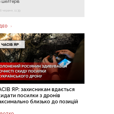
з шелтерів
16 червня, 11:39
ІДЕО
АСІВ ЯР: захисникам вдається
кидати посилки з дронів
аксимально близько до позицій
ОРОТКО