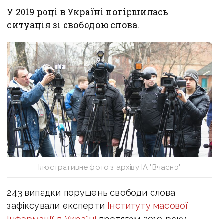
У 2019 році в Україні погіршилась
ситуація зі свободою слова.
Ілюстративне фото з архіву ІА "Вчасно"
243 випадки порушень свободи слова
зафіксували експерти
Інституту масової
інформації в Україні
протягом 2019 року.