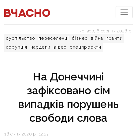
четвер, 6 серпня 2026 р.
суспільство
переселенці
бізнес
війна
гранти
корупція
нардепи
відео
спецпроєкти
На Донеччині
зафіксовано сім
випадків порушень
свободи слова
18 січня 2020 р., 12:15