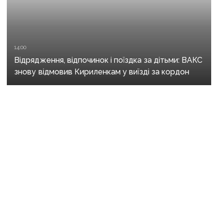
14:00
Відрядження, відпочинок і поїздка за дітьми: ВАКС
знову відмовив Кириленкам у виїзді за кордон
08:36
Окупований Маріуполь залишився без світла
та води після нічних вибухів