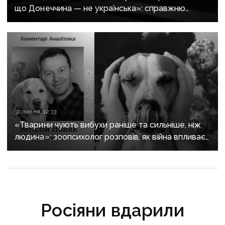
що Донеччина — не українська»: справжню
історію регіону зберуть в унікальному календарі
31 липня, 12:33
«Тварини чують вибухи раніше та сильніше, ніж
людина»: зоопсихолог розповів, як війна впливає
на домашніх улюбленців
Росіяни вдарили