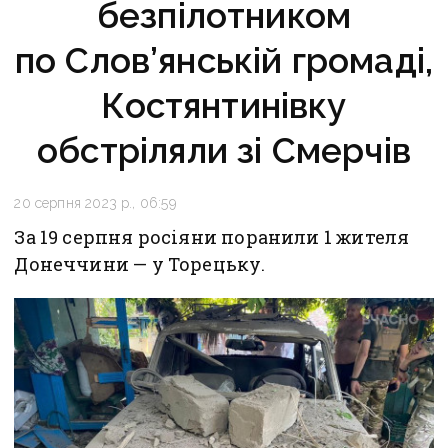
безпілотником
по Слов’янській громаді,
Костянтинівку
обстріляли зі Смерчів
20 серпня 2023 р., 06:59
За 19 серпня росіяни поранили 1 жителя
Донеччини — у Торецьку.