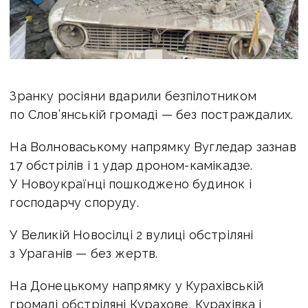
Зранку росіяни вдарили безпілотником
по Слов’янській громаді — без постраждалих.
На Волноваському напрямку Вугледар зазнав
17 обстрілів і 1 удар дроном-камікадзе.
У Новоукраїнці пошкоджено будинок і
господарчу споруду.
У Великій Новосілці 2 вулиці обстріляні
з Ураганів — без жертв.
На Донецькому напрямку у Курахівській
громаді обстріляні Курахове, Курахівка і