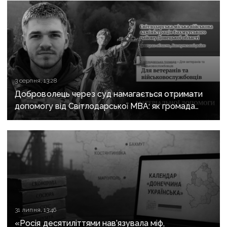
3 серпня, 13:28
Доброволець через суд намагається отримати
допомогу від Світлодарської МВА: як громада
руйнує довіру до влади
31 липня, 13:46
«Росія десятиліттями нав’язувала міф,