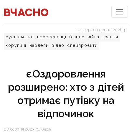
четвер, 6 серпня 2026 р.
суспільство
переселенці
бізнес
війна
гранти
корупція
нардепи
відео
спецпроєкти
єОздоровлення
розширено: хто з дітей
отримає путівку на
відпочинок
20 серпня 2023 р., 09:15