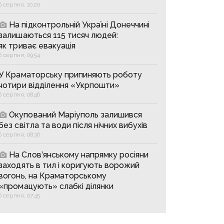
6 серпня, 10:20
На підконтрольній Україні Донеччині
залишаються 115 тисяч людей:
як триває евакуація
6 серпня, 09:54
У Краматорську припиняють роботу
чотири відділення «Укрпошти»
6 серпня, 08:46
Окупований Маріуполь залишився
без світла та води після нічних вибухів
6 серпня, 08:36
На Слов’янському напрямку росіяни
заходять в тил і коригують ворожий
вогонь, на Краматорському
«промацують» слабкі ділянки
6 серпня, 07:45