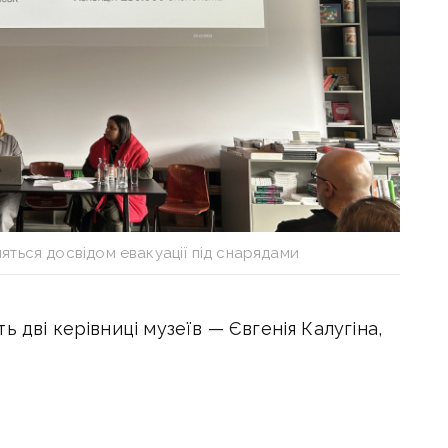
яться досвідом евакуації під снарядами
 дві керівниці музеїв — Євгенія Калугіна,
чого музею, та Олеся Мілованова,
краєзнавчого музею. Обидві були вимушені
 рідного Сходу, щойно почалося
кщо Євгенії Калугіній вдалося це зробити,