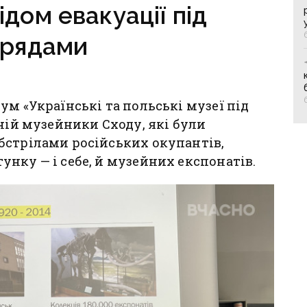
ідом евакуації під
арядами
ум «Українські та польські музеї під
ній музейники Сходу, які були
бстрілами російських окупантів,
нку — і себе, й музейних експонатів.