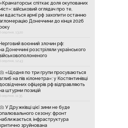
«Краматорськ спіткає доля окупованих
міст»: військовий оглядач про те,
чи вдасться армії рф захопити останню
агломерацію Донеччини до кінця 2026
року
6 серпня, 13:20
Черговий воєнний злочин рф:
на Донеччині розстріляли українського
військовополоненого
6 серпня, 12:43
«Щодня по три групи просуваються
вглиб на пів кілометра»: у Костянтинівці
досвідчених офіцерів рф відправляють
на штурми позицій
6 серпня, 11:35
У Дружківці цієї зими не буде
опалювального сезону: фронт
наближається, інфраструктура
критично зруйнована