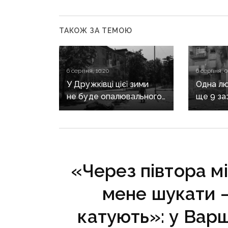
ТАКОЖ ЗА ТЕМОЮ
6 серпня, 10:20
6 серпня, 0
У Дружківці цієї зими
Одна лю
не буде опалювального
ще 9 за
сезону: фронт
воєнні 
наближається,
рф на Д
інфраструктура
критично зруйнована
«Через півтора м
мене шукати — 
катують»: у Вар