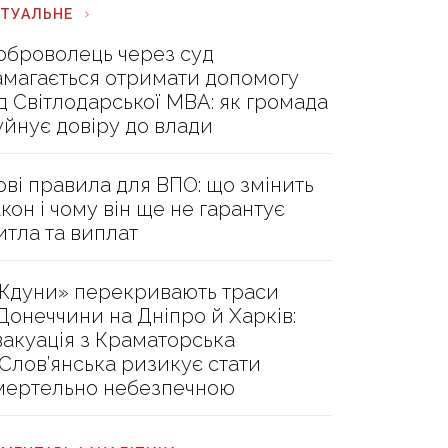
КТУАЛЬНЕ
оброволець через суд
амагається отримати допомогу
ід Світлодарської МВА: як громада
уйнує довіру до влади
ові правила для ВПО: що змінить
акон і чому він ще не гарантує
итла та виплат
Ждуни» перекривають траси
 Донеччини на Дніпро й Харків:
вакуація з Краматорська
 Слов’янська ризикує стати
мертельно небезпечною