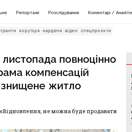
ьне
Репортажі
Розслідування
Коментарі / Аналіти
гранти
корупція
нардепи
відео
спецпроєкти
1 листопада повноцінно
рама компенсацій
ю знищене житло
 єВідновлення, не можна буде продавати