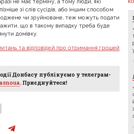
разі не має терміну, а тому люди, які
КО
пізніше зі слів сусідів, або іншим способом
коджене чи зруйноване, теж можуть подати
важити, що в такому випадку треба буде
янути домівку.
 питань та відповідей про отримання грошей
одії Донбасу публікуємо у телеграм-
hasnoua
. Приєднуйтеся!