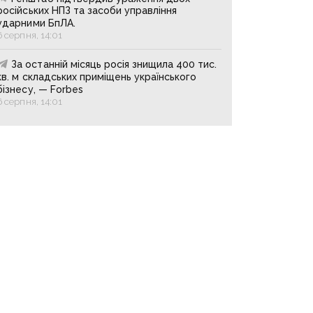
російських НПЗ та засоби управління
ударними БпЛА.
6 серпня, 14:01
За останній місяць росія знищила 400 тис.
кв. м складських приміщень українського
бізнесу, — Forbes
6 серпня, 14:01