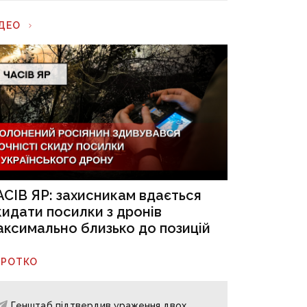
ІДЕО
АСІВ ЯР: захисникам вдається
кидати посилки з дронів
аксимально близько до позицій
ОРОТКО
Генштаб підтвердив ураження двох