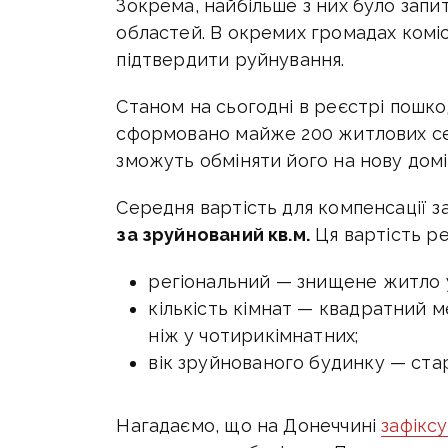
Зокрема, найбільше з них було запиті
областей. В окремих громадах коміс
підтвердити руйнування.
Станом на сьогодні в реєстрі пошк
сформовано майже 200 житлових сер
зможуть обміняти його на нову домі
Середня вартість для компенсації 
за зруйнований кв.м.
Ця вартість р
регіональний — знищене житло у 
кількість кімнат — квадратний 
ніж у чотирикімнатних;
вік зруйнованого будинку — ста
Нагадаємо, що
на Донеччині
зафікс