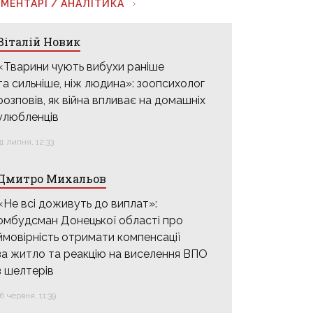
МЕНТАРІ / АНАЛІТИКА
Віталій Новик
«Тварини чують вибухи раніше
та сильніше, ніж людина»: зоопсихолог
розповів, як війна впливає на домашніх
улюбленців
31 липня, 12:33
Дмитро Михальов
«Не всі доживуть до виплат»:
омбудсман Донецької області про
ймовірність отримати компенсації
за житло та реакцію на виселення ВПО
з шелтерів
16 червня, 11:39