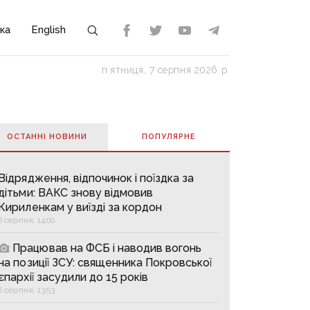
ка
English
пʼятниця, 7 серпня 2026 р.
ОСТАННІ НОВИНИ
ПОПУЛЯРНE
Відрядження, відпочинок і поїздка за
дітьми: ВАКС знову відмовив
Кириленкам у виїзді за кордон
6 серпня, 14:00
Працював на ФСБ і наводив вогонь
на позиції ЗСУ: священника Покровської
єпархії засудили до 15 років
6 серпня, 13:53