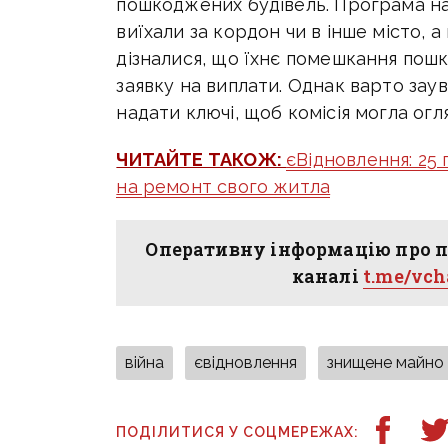
пошкоджених будівель. П
рограма на
виїхали за кордон чи в інше місто, а 
дізналися, що їхнє помешкання пош
заявку на виплати. Однак варто зау
надати ключі, щоб комісія могла огл
ЧИТАЙТЕ ТАКОЖ:
єВідновлення: 25
на ремонт свого житла
Оперативну інформацію про п
каналі
t.me/vc
війна
євідновлення
знищене майно
ПОДІЛИТИСЯ У СОЦМЕРЕЖАХ: