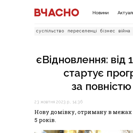
Новини
Актуал
суспільство
переселенці
бізнес
війна
єВідновлення: від 
стартує прог
за повніст
23 жовтня 2023 р., 14:36
Нову домівку, отриману в межах
5 років.