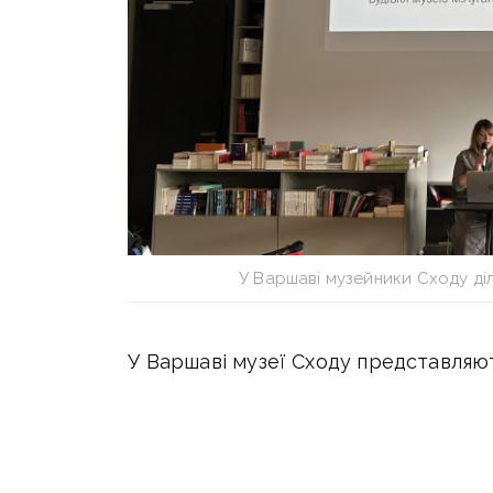
У Варшаві музейники Сходу діл
У Варшаві музеї Сходу представляють
директорка Слов’янського краєзнав
директорка Луганського обласного 
евакуйовувати музейні експонати з
повномасштабне вторгнення. Однак я