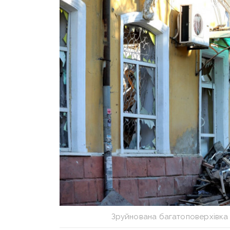
Зруйнована багатоповерхівка 