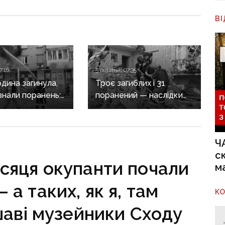
В
7:16
5 серпня, 07:35
дина загинула,
Троє загиблих і 31
знали поранень:
поранений — наслідки
злочини
масованих обстрілів
онеччині
Донеччини
Ч
с
ісяця окупанти почали
м
а таких, як я, там
К
шаві музейники Сходу