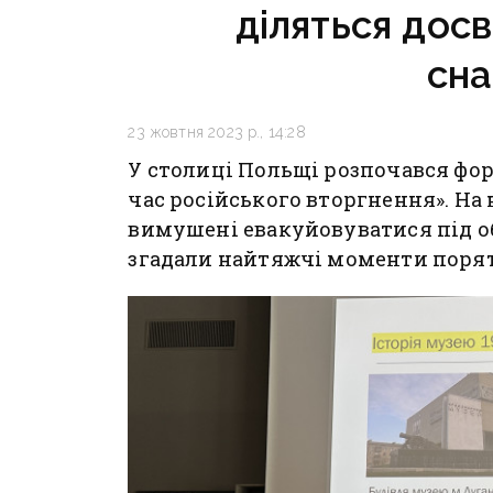
діляться досв
сн
23 жовтня 2023 р., 14:28
У столиці Польщі розпочався фор
час російського вторгнення». На 
вимушені евакуйовуватися під о
згадали найтяжчі моменти поряту