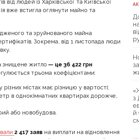
в від людей із Харківської та Київської
А
ія вже встигла оглянути майно та
Д
н
в
одженого та зруйнованого майна
р
тифікатів. Зокрема, від 1 листопада люди
вку.
Н
з
за знищене житло
— це 36 422 грн
ж
егулюється трьома коефіцієнтами:
різних містах має різницю у вартості;
«
метр в однокімнатних квартирах дорожче,
з
е
й
рий або новобудова.
с
ували
2 417 заяв
на виплати на відновлення