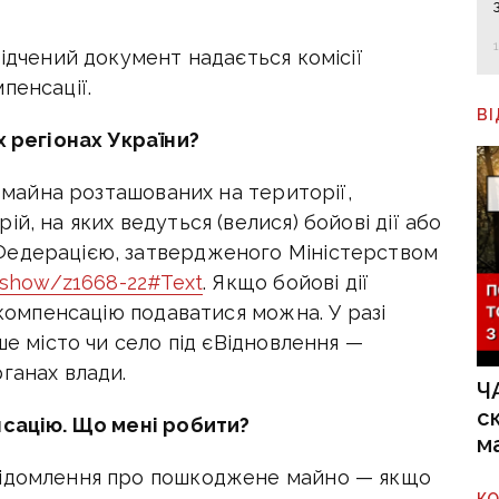
відчений документ надається комісії
пенсації.
В
х регіонах України?
о майна розташованих на території,
й, на яких ведуться (велися) бойові дії або
Федерацією, затвердженого Міністерством
/show/z1668-22#Text
. Якщо бойові дії
 компенсацію подаватися можна. У разі
ше місто чи село під єВідновлення —
ганах влади.
Ч
с
нсацію. Що мені робити?
м
відомлення про пошкоджене майно — якщо
К