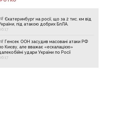
Єкатеринбург на росії, що за 2 тис. км від
України, під атакою добрих БпЛА.
06:17
Генсек ООН засудив масовані атаки РФ
по Києву, але вважає «ескалацією»
далекобійні удари України по Росії
06:17