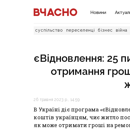
Новини
Актуал
суспільство
переселенці
бізнес
війна
єВідновлення: 25 п
отримання грош
26 травня 2023 р., 14:59
В Україні діє програма «єВіднов
коштів українцям, чиє житло пос
як може отримати гроші на ремонт