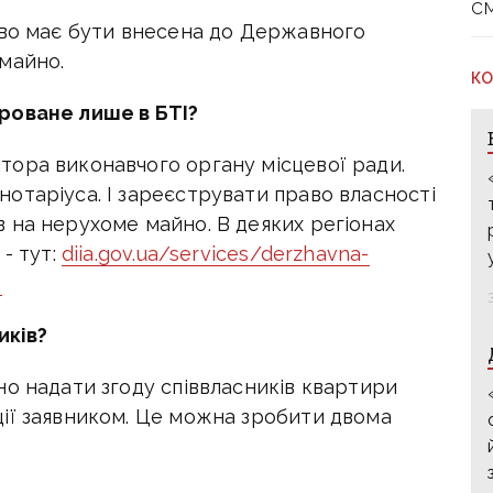
с
ово має бути внесена до Державного
майно.
КО
роване лише в БТІ?
ора виконавчого органу місцевої ради.
отаріуса. І зареєструвати право власності
 на нерухоме майно. В деяких регіонах
- тут:
diia.gov.ua/services/derzhavna-
o
иків?
но надати згоду співвласників квартири
ії заявником. Це можна зробити двома