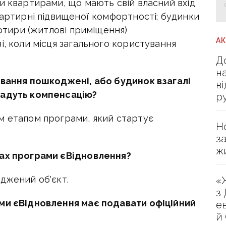
и квартирами, що мають свій власний вхід
вартирні підвищеної комфортності; будинки
артири (житлові приміщення)
А
і, коли місця загального користування
Д
н
ування пошкоджені, або будинок взагалі
в
дадуть компенсацію?
р
м етапом програми, який стартує
Н
з
ж
ках програми єВідновлення?
джений об'єкт.
«
з
ами єВідновлення має подавати офіційний
е
й