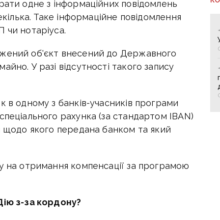
брати одне з інформаційних повідомлень
декілька. Таке інформаційне повідомлення
 чи нотаріуса.
джений об'єкт внесений до Державного
айно. У разі відсутності такого запису
к в одному з банків-учасників програми
спеціального рахунка (за стандартом IBAN)
я щодо якого передана банком та який
ву на отримання компенсації за програмою
Дію з-за кордону?