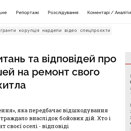
ьне
Репортажі
Розслідування
Коментарі / Аналіти
гранти
корупція
нардепи
відео
спецпроєкти
итань та відповідей про
ей на ремонт свого
житла
лення», яка передбачає відшкодування
траждало внаслідок бойових дій. Хто і
 своєї оселі - відповіді