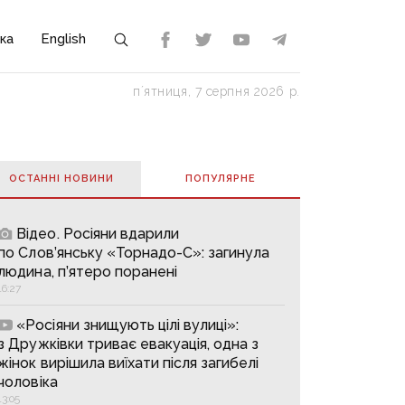
ка
English
пʼятниця, 7 серпня 2026 р.
ОСТАННІ НОВИНИ
ПОПУЛЯРНE
Відео. Росіяни вдарили
по Слов’янську «Торнадо-С»: загинула
людина, п’ятеро поранені
16:27
«Росіяни знищують цілі вулиці»:
з Дружківки триває евакуація, одна з
жінок вирішила виїхати після загибелі
чоловіка
13:05