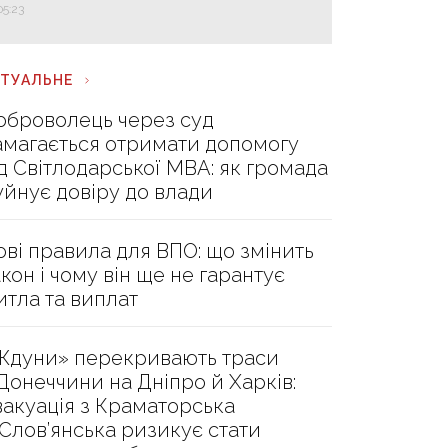
05:23
КТУАЛЬНЕ
оброволець через суд
амагається отримати допомогу
ід Світлодарської МВА: як громада
уйнує довіру до влади
ові правила для ВПО: що змінить
акон і чому він ще не гарантує
итла та виплат
Ждуни» перекривають траси
 Донеччини на Дніпро й Харків:
вакуація з Краматорська
 Слов’янська ризикує стати