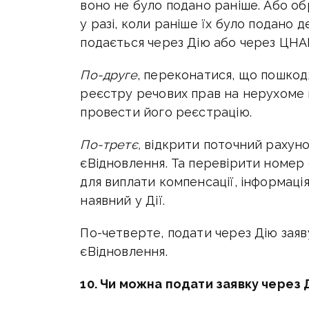
воно не було подано раніше. Або о
у разі, коли раніше їх було подано 
подається через Дію або через ЦНАП
По-друге
, переконатися, що пошко
реєстру речових прав на нерухоме м
провести його реєстрацію.
По-третє,
відкрити поточний рахуно
єВідновлення. Та перевірити номер 
для виплати компенсації, інформаці
наявний у Дії.
По-четверте, подати через Дію зая
єВідновлення.
10. Чи можна подати заявку через 