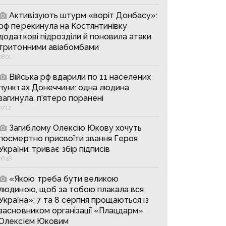
Активізують штурм «воріт Донбасу»:
рф перекинула на Костянтинівку
додаткові підрозділи й поновила атаки
тритонними авіабомбами
08:01
Війська рф вдарили по 11 населених
пунктах Донеччини: одна людина
загинула, п’ятеро поранені
07:12
Загиблому Олексію Юкову хочуть
посмертно присвоїти звання Героя
України: триває збір підписів
06:48
«Якою треба бути великою
людиною, щоб за тобою плакала вся
Україна»: 7 та 8 серпня прощаються із
засновником організації «Плацдарм»
Олексієм Юковим