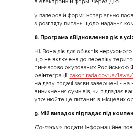
в електронній формі через Дію
у паперовій формі: нотаріально пос
з розгляду питань щодо надання ком
8. Програма єВідновлення діє в усі
Ні. Вона діє для об'єктів нерухомог
що не включена до переліку територі
тимчасово окупованих Російською 
реінтеграції
zakon.rada.gov.ua/laws
на дату подачі заяви завершені - на
виникнення сумнівів, чи підпадає ва
уточнюйте це питання в місцевих ор
9. Мій випадок підпадає під компе
По-перше,
подати інформаційне по