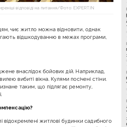
еніші відповіді на питання/Фото: EXPERT.IN
ям, чиє житло можна відновити, однак
лягають відшкодуванню в межах програми,
жене внаслідок бойових дій. Наприклад,
лею вибиті вікна. Кулями посічені стіни.
изнане таким, що підлягає ремонту,
.
компенсацію?
лі відокремлені житлові будинки садибного