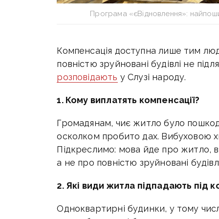
Програма «єВідновлення»: найпошир
Компенсація доступна лише тим люд
повністю зруйновані будівлі не під
розповідають
у Слузі народу.
1. Кому виплатять компенсації?
Громадянам, чиє житло було пошкод
осколком пробито дах. Вибуховою хви
Підкреслимо: мова йде про житло, в
а не про повністю зруйновані будівлі
2. Які види житла підпадають під 
Одноквартирні будинки, у тому чис