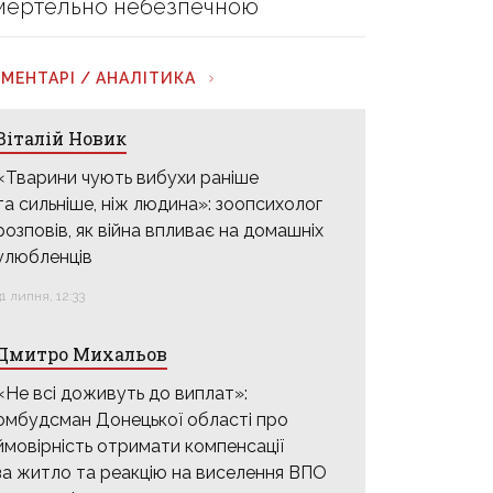
мертельно небезпечною
МЕНТАРІ / АНАЛІТИКА
Віталій Новик
«Тварини чують вибухи раніше
та сильніше, ніж людина»: зоопсихолог
розповів, як війна впливає на домашніх
улюбленців
31 липня, 12:33
Дмитро Михальов
«Не всі доживуть до виплат»:
омбудсман Донецької області про
ймовірність отримати компенсації
за житло та реакцію на виселення ВПО