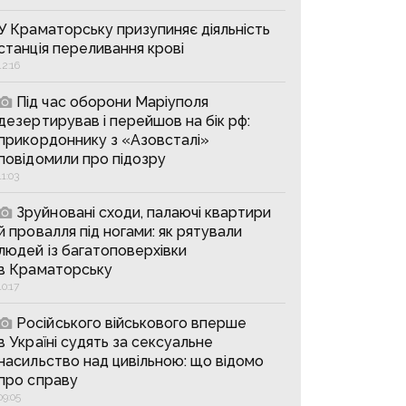
У Краматорську призупиняє діяльність
станція переливання крові
12:16
Під час оборони Маріуполя
дезертирував і перейшов на бік рф:
прикордоннику з «Азовсталі»
повідомили про підозру
11:03
Зруйновані сходи, палаючі квартири
й провалля під ногами: як рятували
людей із багатоповерхівки
в Краматорську
10:17
Російського військового вперше
в Україні судять за сексуальне
насильство над цивільною: що відомо
про справу
09:05