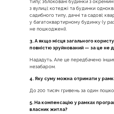
типу; зблоковані будинки з окремим
з вулиці; котеджі та будинки однок
садибного типу, дачні та садові; кв
у багатоквартирному будинку (у раз
не пошкоджені).
3. А якщо місця загального корист
повністю зруйнований — за це не 
Нададуть. Але це передбачено інши
незабаром.
4. Яку суму можна отримати у рам
До 200 тисяч гривень за один пошко
5. На компенсацію у рамках прогр
власник житла?