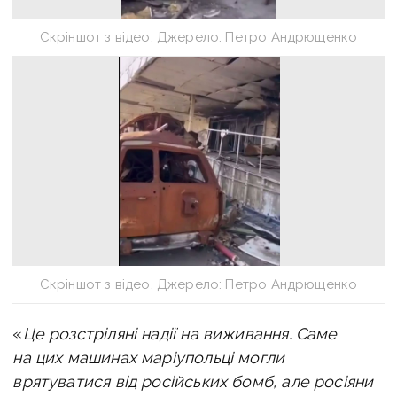
Скріншот з відео. Джерело: Петро Андрющенко
Скріншот з відео. Джерело: Петро Андрющенко
«
Це розстріляні надії на виживання. Саме
на цих машинах маріупольці могли
врятуватися від російських бомб, але росіяни