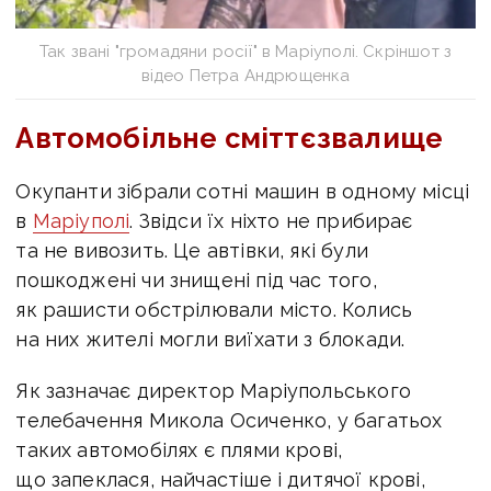
Так звані "громадяни росії" в Маріуполі. Скріншот з
відео Петра Андрющенка
Автомобільне сміттєзвалище
Окупанти зібрали сотні машин в одному місці
в
Маріуполі
. Звідси їх ніхто не прибирає
та не вивозить. Це автівки, які були
пошкоджені чи знищені під час того,
як рашисти обстрілювали місто. Колись
на них жителі могли виїхати з блокади.
Як зазначає директор Маріупольського
телебачення Микола Осиченко, у багатьох
таких автомобілях є плями крові,
що запеклася, найчастіше і дитячої крові,