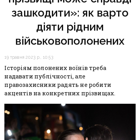
зашкодити»: як варто
діяти рідним
військовополонених
19 травня 2023 р., 10:53
Історіям полонених воїнів треба
надавати публічності, але
правозахисники радять не робити
акцентів на конкретних прізвищах.