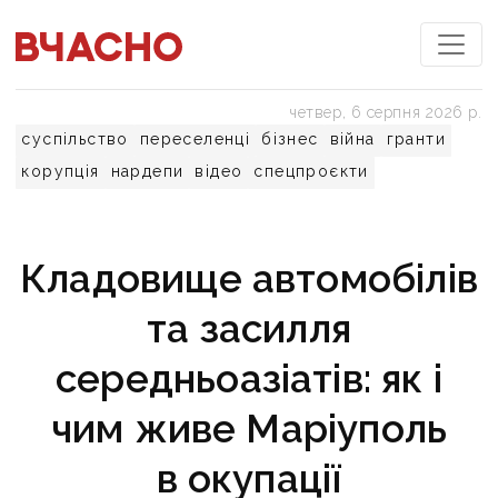
четвер, 6 серпня 2026 р.
суспільство
переселенці
бізнес
війна
гранти
корупція
нардепи
відео
спецпроєкти
Кладовище автомобілів
та засилля
середньоазіатів: як і
чим живе Маріуполь
в окупації