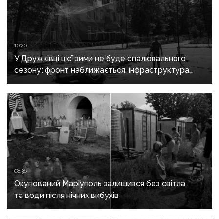
10:20
У Дружківці цієї зими не буде опалювального
сезону: фронт наближається, інфраструктура
критично зруйнована
08:36
Окупований Маріуполь залишився без світла
та води після нічних вибухів