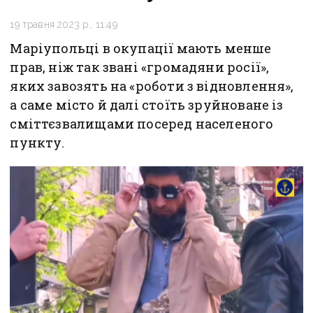
19 травня 2023 р., 11:49
Маріупольці в окупації мають менше
прав, ніж так звані «громадяни росії»,
яких завозять на «роботи з відновлення»,
а саме місто й далі стоїть зруйноване із
сміттєзвалищами посеред населеного
пункту.