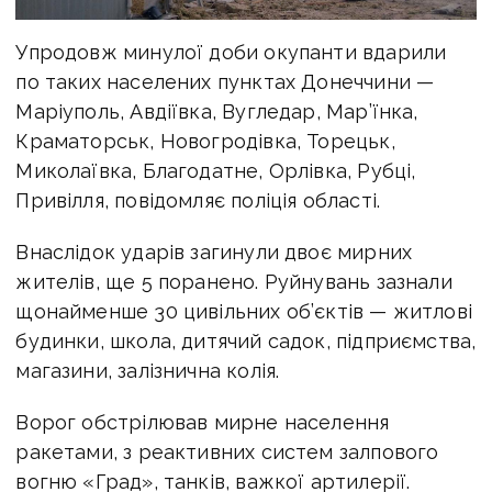
Упродовж минулої доби окупанти вдарили
по таких населених пунктах Донеччини —
Маріуполь, Авдіївка, Вугледар, Мар’їнка,
Краматорськ, Новогродівка, Торецьк,
Миколаївка, Благодатне, Орлівка, Рубці,
Привілля, повідомляє поліція області.
Внаслідок ударів загинули двоє мирних
жителів, ще 5 поранено. Руйнувань зазнали
щонайменше 30 цивільних об’єктів — житлові
будинки, школа, дитячий садок, підприємства,
магазини, залізнична колія.
Ворог обстрілював мирне населення
ракетами, з реактивних систем залпового
вогню «Град», танків, важкої артилерії.