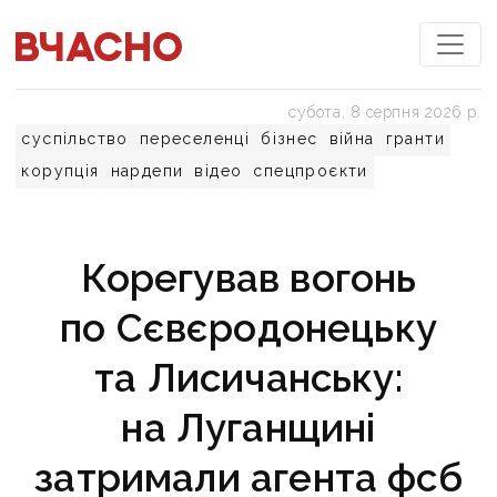
субота, 8 серпня 2026 р.
суспільство
переселенці
бізнес
війна
гранти
корупція
нардепи
відео
спецпроєкти
Корегував вогонь
по Сєвєродонецьку
та Лисичанську:
на Луганщині
затримали агента фсб