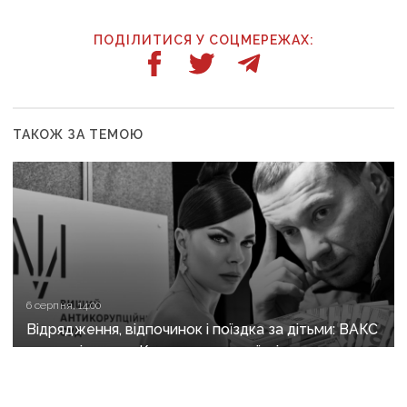
ПОДІЛИТИСЯ У СОЦМЕРЕЖАХ:
ТАКОЖ ЗА ТЕМОЮ
6 серпня, 14:00
Відрядження, відпочинок і поїздка за дітьми: ВАКС
знову відмовив Кириленкам у виїзді за кордон