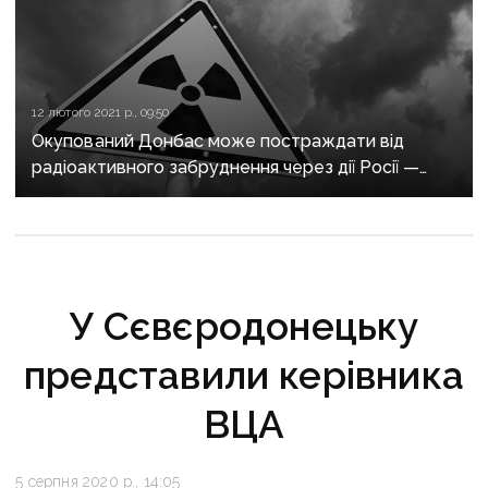
12 лютого 2021 р., 09:50
Окупований Донбас може постраждати від
радіоактивного забруднення через дії Росії —
Кравчук
У Сєвєродонецьку
представили керівника
ВЦА
5 серпня 2020 р., 14:05