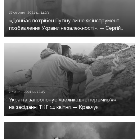
18 серпня 2021 р., 14:23
«Донбас потрібен Путіну лише як інструмент
позбавлення України незалежності», — Сергій
Гармаш про Мінськ, закриті КПВВ та нацизм
в ОРДЛО
1 квітня 2021 р., 17:45
Україна запропонує «великоднє перемир’я»
на засіданні ТКГ 14 квітня, — Кравчук