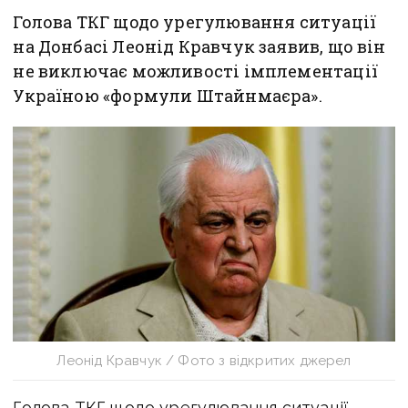
Голова ТКГ щодо урегулювання ситуації
на Донбасі Леонід Кравчук заявив, що він
не виключає можливості імплементації
Україною «формули Штайнмаєра».
Леонід Кравчук / Фото з відкритих джерел
Голова ТКГ щодо урегулювання ситуації