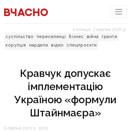
пʼятниця, 7 серпня 2026 р.
суспільство
переселенці
бізнес
війна
гранти
корупція
нардепи
відео
спецпроєкти
Кравчук допускає
імплементацію
Україною «формули
Штайнмаєра»
5 серпня 2020 р., 15:00