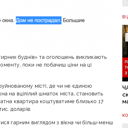
В
ртирних буднів» та оголошень викликають
менту, поки не побачиш ціни на ці
руйнованому місті, де чи не єдиною
Ч
кна на вцілілий шматок міста, становить
с
м
мнатна квартира коштуватиме близько 17
тис. доларів.
К
тися гарним виглядом з вікна чи більш-менш