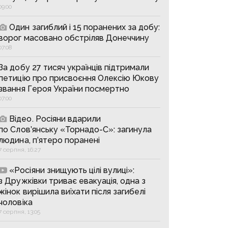
09:00
Один загиблий і 15 поранених за добу:
ворог масовано обстріляв Донеччину
07:08
За добу 27 тисяч українців підтримали
петицію про присвоєння Олексію Юкову
звання Героя України посмертно
07:00
Відео. Росіяни вдарили
по Слов’янську «Торнадо-С»: загинула
людина, п’ятеро поранені
7 серпня, 16:27
«Росіяни знищують цілі вулиці»:
з Дружківки триває евакуація, одна з
жінок вирішила виїхати після загибелі
чоловіка
7 серпня, 13:05