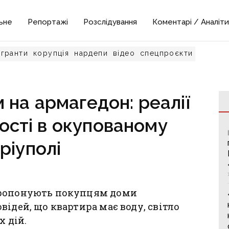
ьне
Репортажі
Розслідування
Коментарі / Аналіти
гранти
корупція
нардепи
відео
спецпроєкти
 на армагедон: реалії
ості в окупованому
ріуполі
пропонують покупцям доми
ідей, що квартира має воду, світло
х дій.