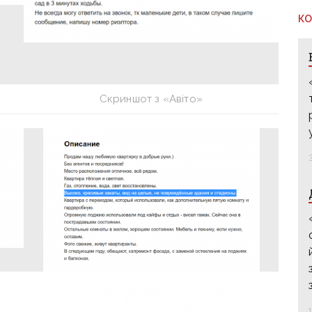
КО
Скриншот з «Авіто»