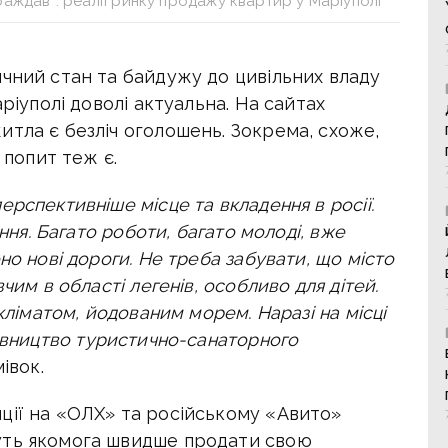
аждав”: реалії ринку продажу квартир у Маріуполі
ичний стан та байдужу до цивільних владу
аріуполі доволі актуальна. На сайтах
тла є безліч оголошень. Зокрема, схоже,
 попит теж є.
рспективніше місце та вкладення в росії.
ення. Багато роботи, багато молоді, вже
но нові дороги. Не треба забувати, що місто
чим в області легенів, особливо для дітей.
кліматом, йодованим морем. Наразі на місці
івництво туристично-санаторного
івок.
ції на «ОЛХ» та російському «Авито»
уть якомога швидше продати свою