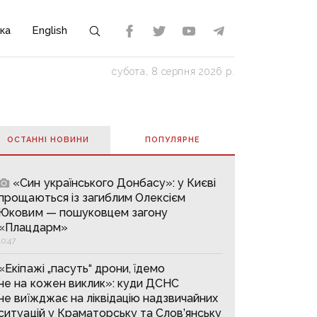
ка
English
субота, 8 серпня 2026 р.
ОСТАННІ НОВИНИ
ПОПУЛЯРНE
«Син українського Донбасу»: у Києві
прощаються із загиблим Олексієм
Юковим — пошуковцем загону
«Плацдарм»
10:47
«Екіпажі „пасуть“ дрони, їдемо
не на кожен виклик»: куди ДСНС
не виїжджає на ліквідацію надзвичайних
ситуацій у Краматорську та Слов’янську