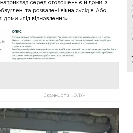
 наприклад серед оголошень є й доми, з
вуглені та розвалені вікна сусідів. Або
лі доми «під відновлення».
Скриншот з «ОЛХ»