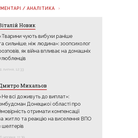
МЕНТАРІ / АНАЛІТИКА
Віталій Новик
«Тварини чують вибухи раніше
та сильніше, ніж людина»: зоопсихолог
розповів, як війна впливає на домашніх
улюбленців
31 липня, 12:33
Дмитро Михальов
«Не всі доживуть до виплат»:
омбудсман Донецької області про
ймовірність отримати компенсації
за житло та реакцію на виселення ВПО
з шелтерів
16 червня, 11:39