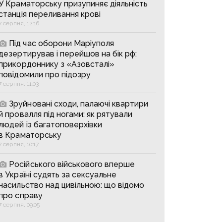
У Краматорську призупиняє діяльність
станція переливання крові
7 серпня, 12:16
Під час оборони Маріуполя
дезертирував і перейшов на бік рф:
прикордоннику з «Азовсталі»
повідомили про підозру
7 серпня, 11:03
Зруйновані сходи, палаючі квартири
й провалля під ногами: як рятували
людей із багатоповерхівки
в Краматорську
7 серпня, 10:17
Російського військового вперше
в Україні судять за сексуальне
насильство над цивільною: що відомо
про справу
7 серпня, 09:05