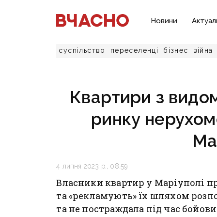
Новини
Актуал
суспільство
переселенці
бізнес
війна
Квартири з видом
ринку нерухом
Ма
4 липня 2023 р., 08:59
Власники квартир у Маріуполі 
та «рекламують» їх шляхом розпов
та не постраждала під час бойови