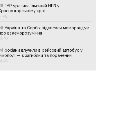
ГУР уразила Ільський НПЗ у
Краснодарському краї
12:49
Україна та Сербія підписали меморандум
про взаєморозуміння
12:48
росіяни влучили в рейсовий автобус у
Нікополі — є загиблий та поранений
12:48