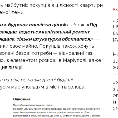
 майбутніх покупців в цілісності квартири.
А
емої теми.
Д
ня, будинок повністю цілий
»
, або ж
«
Під
н
раждав, ведеться капітальний ремонт
в
р
ждала, тільки штукатурка обсипалася,
» —
ики своє майно. Покупців також хочуть
олені базові потреби — відновлені газ,
Н
сно, є елементом розкоші в Маріуполі, адже
з
ж
вілізації.
д на цілі, не пошкоджені будівлі
«
сім маріупольцям в місті насолода.
з
е
й
с