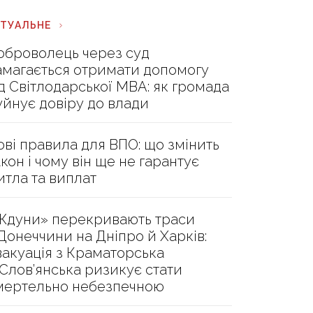
КТУАЛЬНЕ
оброволець через суд
амагається отримати допомогу
ід Світлодарської МВА: як громада
уйнує довіру до влади
ові правила для ВПО: що змінить
акон і чому він ще не гарантує
итла та виплат
Ждуни» перекривають траси
 Донеччини на Дніпро й Харків:
вакуація з Краматорська
 Слов’янська ризикує стати
мертельно небезпечною