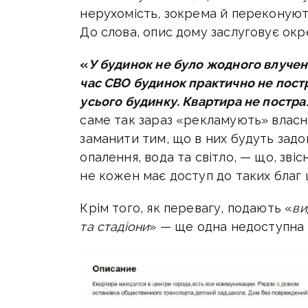
нерухомість, зокрема й переконують
До слова, опис дому заслуговує окр
«
У будинок не було жодного влучен
час СВО будинок практично не пост
усього будинку. Квартира не постра
саме так зараз «рекламують» власн
заманити тим, що в них будуть задов
опалення, вода та світло, — що, зві
не кожен має доступ до таких благ ци
Крім того, як перевагу, подають «
ви
та стадіони
» — ще одна недоступна у