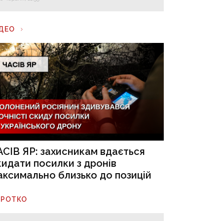
ІДЕО
АСІВ ЯР: захисникам вдається
кидати посилки з дронів
аксимально близько до позицій
ОРОТКО