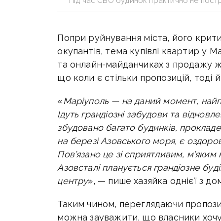
“Під час СВО будинок практично не постр
Попри руйнування міста, його крит
окупантів, тема купівлі квартир у М
та онлайн-майданчиках з продажу жи
що коли є стільки пропозицій, тоді й
«
Маріуполь — на даний момент, найпе
Ідуть грандіозні забудови та відновл
збудовано багато будинків, прокладе
на березі Азовського моря, є оздоров
Пов’язано це зі сприятливим, м’яким 
Азовсталі
планується
грандіозне буд
центру
», — пише хазяйка однієї з дом
Таким чином, переглядаючи пропози
можна зауважити, що власники хоч