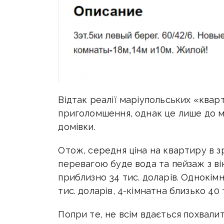
Відтак реалії маріупольських «ква
приголомшення, однак це лише до мо
домівки.
Отож, середня ціна на квартиру в з
перевагою буде вода та пейзаж з ві
приблизно 34 тис. доларів. Однокі
тис. доларів, 4-кімнатна близько 40 
Попри те, не всім вдається похвали