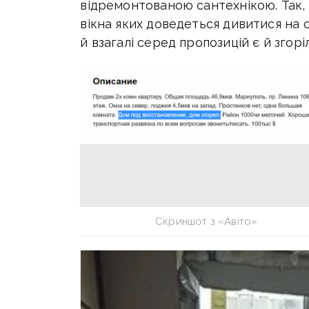
відремонтованою сантехнікою. Так,
вікна яких доведеться дивитися на об
й взагалі серед пропозицій є й згорі
Скриншот з «Авіто»